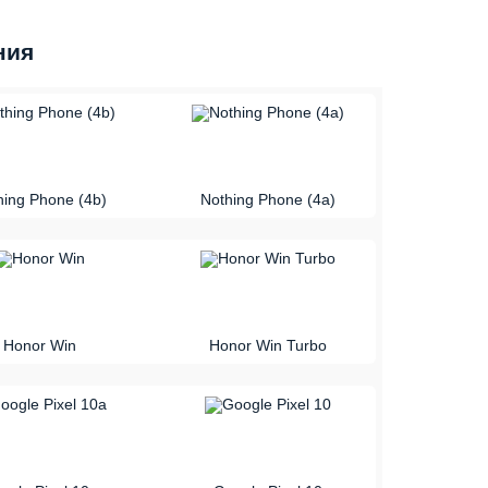
ния
vs
hing Phone (4b)
Nothing Phone (4a)
vs
Honor Win
Honor Win Turbo
vs