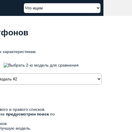
тфонов
х характеристикам.
ого и правого списков.
ске
предусмотрен поиск
по
нов.
 лучшую модель.