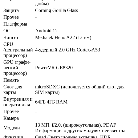
дюйм)
Защита
Corning Gorilla Glass
Прочее
-
Платформа
ОС
Android 12
Чипсет
Mediatek Helio A22 (12 нм)
CPU
(централь­ный
4-ядерный 2.0 GHz Cortex-A53
процес­сор)
GPU (графи­
ческий
PowerVR GE8320
процес­сор)
Память
Слот для
microSDXC (используется общий слот для
карты
SIM-карты)
Внутрен­няя и
64ГБ 4ГБ RAM
опера­тивная
Прочее
-
Камера
13 МП, f/2.0, (широкоугольная), PDAF
Модули
Информация о других модулях неизвестна
Функ­ции
Quad-Светодиодная вспышка, HDR