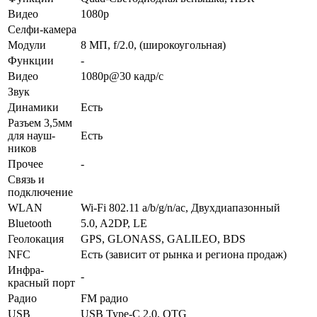
Видео
1080p
Селфи-камера
Модули
8 МП, f/2.0, (широкоугольная)
Функ­ции
-
Видео
1080p@30 кадр/с
Звук
Динамики
Есть
Разъем 3,5мм
для науш­
Есть
ников
Прочее
-
Связь и
подключение
WLAN
Wi-Fi 802.11 a/b/g/n/ac, Двухдиапазонный
Bluetooth
5.0, A2DP, LE
Геолока­ция
GPS, GLONASS, GALILEO, BDS
NFC
Есть (зависит от рынка и региона продаж)
Инфра­
-
красный порт
Радио
FM радио
USB
USB Type-C 2.0, OTG