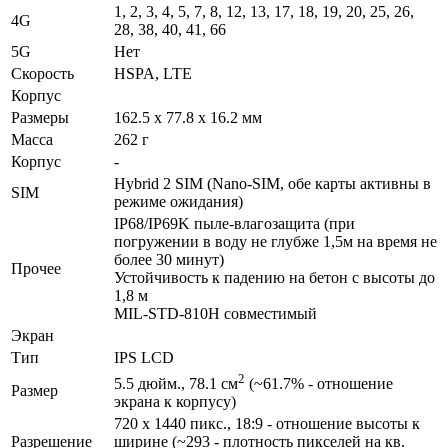
1, 2, 3, 4, 5, 7, 8, 12, 13, 17, 18, 19, 20, 25, 26,
4G
28, 38, 40, 41, 66
5G
Нет
Скорость
HSPA, LTE
Корпус
Размеры
162.5 x 77.8 x 16.2 мм
Масса
262 г
Корпус
-
Hybrid 2 SIM (Nano-SIM, обе карты активны в
SIM
режиме ожидания)
IP68/IP69K пыле-влагозащита (при
погружении в воду не глубже 1,5м на время не
более 30 минут)
Прочее
Устойчивость к падению на бетон с высоты до
1,8 м
MIL-STD-810H совместимый
Экран
Тип
IPS LCD
2
5.5 дюйм., 78.1 см
(~61.7% - отношение
Размер
экрана к корпусу)
720 x 1440 пикс., 18:9 - отношение высоты к
Разре­шение
ширине (~293 - плотность пикселей на кв.