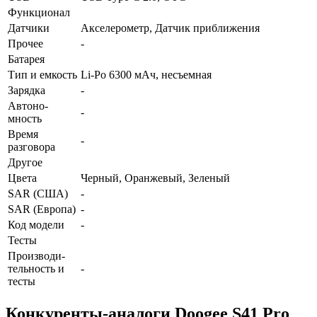
Функционал
Датчики
Акселерометр, Датчик приближения
Прочее
-
Батарея
Тип и емкость
Li-Po 6300 мАч, несъемная
Зарядка
-
Автоно­
-
мность
Время
-
разговора
Другое
Цвета
Черный, Оранжевый, Зеленый
SAR (США)
-
SAR (Европа)
-
Код модели
-
Тесты
Производи­
тельность и
-
тесты
Конкуренты-аналоги Doogee S41 Pro