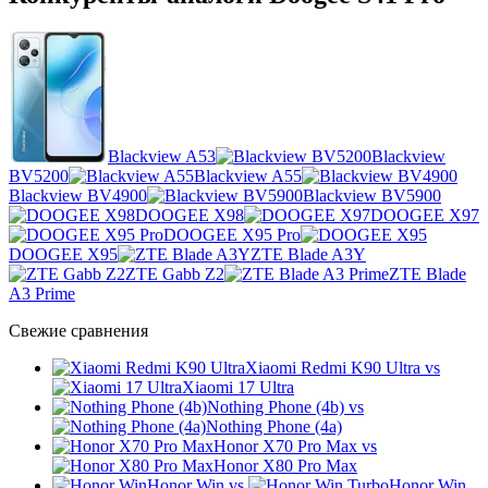
Blackview A53
Blackview
BV5200
Blackview A55
Blackview BV4900
Blackview BV5900
DOOGEE X98
DOOGEE X97
DOOGEE X95 Pro
DOOGEE X95
ZTE Blade A3Y
ZTE Gabb Z2
ZTE Blade
A3 Prime
Свежие сравнения
Xiaomi Redmi K90 Ultra
vs
Xiaomi 17 Ultra
Nothing Phone (4b)
vs
Nothing Phone (4a)
Honor X70 Pro Max
vs
Honor X80 Pro Max
Honor Win
vs
Honor Win