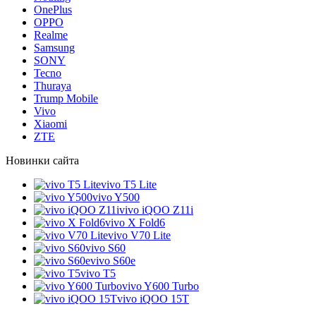
OnePlus
OPPO
Realme
Samsung
SONY
Tecno
Thuraya
Trump Mobile
Vivo
Xiaomi
ZTE
Новинки сайта
vivo T5 Lite
vivo Y500
vivo iQOO Z11i
vivo X Fold6
vivo V70 Lite
vivo S60
vivo S60e
vivo T5
vivo Y600 Turbo
vivo iQOO 15T