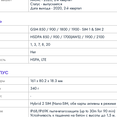
Статус - выпускается
Дата выхода - 2020, 2-й квартал
Ь
GSM 850 / 900 / 1800 / 1900 - SIM 1 & SIM 2
HSDPA 850 / 900 / 1700(AWS) / 1900 / 2100
1, 3, 7, 8, 20
Нет
ость
HSPA, LTE
ПУС
еры
161 x 80.2 x 18.3 мм
а
340 г
ус
-
Hybrid 2 SIM (Nano-SIM, обе карты активны в режим
ее
IP68/IP69K пыле-влагозащита (up to 30m for 90 min)
Устойчивость к падению на бетон с высоты до 1,5 м.