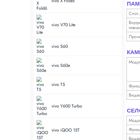
vivo X Fold6
ПАМ
Слот 
Внутр
vivo V70 Lite
тивна
Проч
vivo S60
КАМ
Моду
vivo S60e
vivo T5
Функ­
Виде
vivo Y600 Turbo
СЕЛ
Моду
Функ­
vivo iQOO 15T
Виде