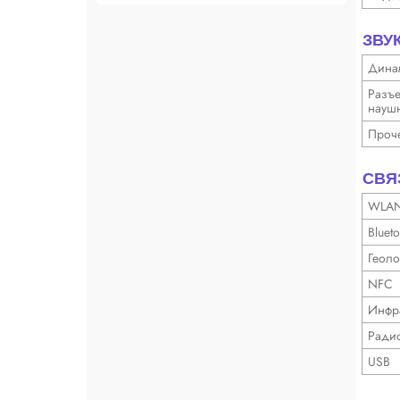
ЗВУ
Дина
Разъ
науш­
Проч
СВЯ
WLA
Blueto
Геоло
NFC
Инфра
Ради
USB