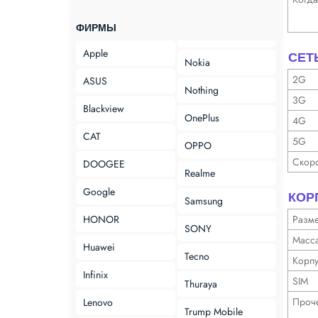
ФИРМЫ
Apple
СЕТ
Nokia
2G
ASUS
Nothing
3G
Blackview
OnePlus
4G
CAT
5G
OPPO
Скор
DOOGEE
Realme
Google
КОР
Samsung
HONOR
Разм
SONY
Масс
Huawei
Tecno
Корп
Infinix
SIM
Thuraya
Проч
Lenovo
Trump Mobile