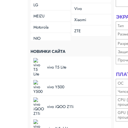
LG
Vivo
MEIZU
ЭКР
Xiaomi
Тип
Motorola
ZTE
Разм
NIO
Разре
Защи
НОВИНКИ САЙТА
Проч
vivo T5 Lite
ПЛА
ОС
vivo Y500
Чипсе
CPU (
проце
vivo iQOO Z11i
GPU (
проце