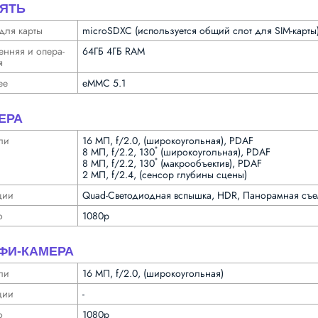
ЯТЬ
для карты
microSDXC (используется общий слот для SIM-карты
ен­няя и опера­
64ГБ 4ГБ RAM
я
ее
eMMC 5.1
ЕРА
ли
16 МП, f/2.0, (широкоугольная), PDAF
8 МП, f/2.2, 130˚ (широкоугольная), PDAF
8 МП, f/2.2, 130˚ (макрообъектив), PDAF
2 МП, f/2.4, (сенсор глубины сцены)
ции
Quad-Светодиодная вспышка, HDR, Панорамная съе
о
1080p
ФИ-КАМЕРА
ли
16 МП, f/2.0, (широкоугольная)
ции
-
о
1080p