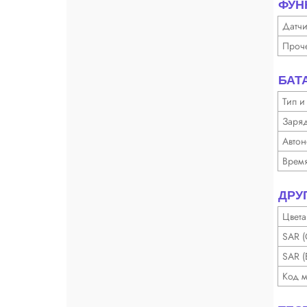
ФУН
Датч
Проч
БАТ
Тип и
Заря
Автон
Время
ДРУ
Цвета
SAR 
SAR (
Код 