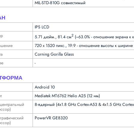
MIL-STD-810G совместимый
АН
IPS LCD
ер
2
5.71 дюйм., 81.4 см
(~63.0% - отношение экрана к к
­шение
720 x 1520 пикс., 19:9 - отношение высоты к ширине 
та
Corning Gorilla Glass
ее
-
ТФОРМА
Android 10
т
Mediatek MT6762 Helio A25 (12 нм)
централь­ный
8-ядерный (4x1.8 GHz Cortex-A53 & 4x1.5 GHz Cortex
с­сор)
графи­ческий
PowerVR GE8320
с­сор)