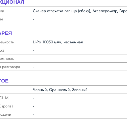
КЦИОНАЛ
ики
Сканер отпечатка пальца (сбоку), Акселерометр, Ги
ее
-
АРЕЯ
 емкость
Li-Po 10050 мАч, несъемная
дка
-
о­мность
-
 разговора
-
ГОЕ
Черный, Оранжевый, Зеленый
(США)
-
Европа)
-
модели
-