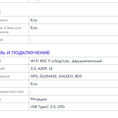
К
мики
Есть
ем 3,5мм для
Есть
ников
ее
-
ЗЬ И ПОДКЛЮЧЕНИЕ
N
Wi-Fi 802.11 a/b/g/n/ac, Двухдиапазонный
oth
5.0, A2DP, LE
ка­ция
GPS, GLONASS, GALILEO, BDS
Есть
­красный порт
-
о
FM радио
USB Type-C 2.0, OTG