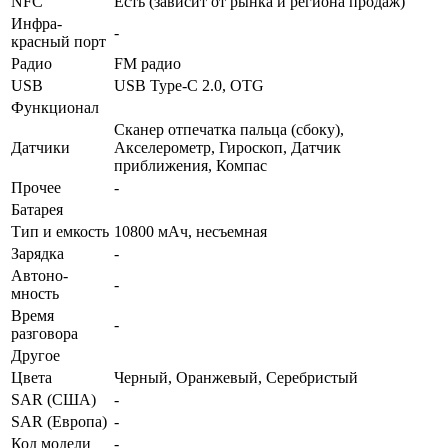
NFC
Есть (зависит от рынка и региона продаж)
Инфра­
-
красный порт
Радио
FM радио
USB
USB Type-C 2.0, OTG
Функционал
Сканер отпечатка пальца (сбоку),
Датчики
Акселерометр, Гироскоп, Датчик
приближения, Компас
Прочее
-
Батарея
Тип и емкость
10800 мАч, несъемная
Зарядка
-
Автоно­
-
мность
Время
-
разговора
Другое
Цвета
Черный, Оранжевый, Серебристый
SAR (США)
-
SAR (Европа)
-
Код модели
-