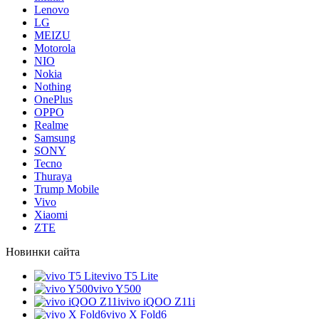
Lenovo
LG
MEIZU
Motorola
NIO
Nokia
Nothing
OnePlus
OPPO
Realme
Samsung
SONY
Tecno
Thuraya
Trump Mobile
Vivo
Xiaomi
ZTE
Новинки сайта
vivo T5 Lite
vivo Y500
vivo iQOO Z11i
vivo X Fold6