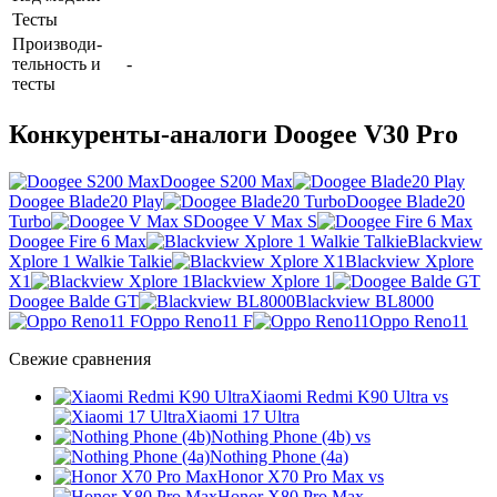
Тесты
Производи­
тельность и
-
тесты
Конкуренты-аналоги Doogee V30 Pro
Doogee S200 Max
Doogee Blade20 Play
Doogee Blade20
Turbo
Doogee V Max S
Doogee Fire 6 Max
Blackview
Xplore 1 Walkie Talkie
Blackview Xplore
X1
Blackview Xplore 1
Doogee Balde GT
Blackview BL8000
Oppo Reno11 F
Oppo Reno11
Свежие сравнения
Xiaomi Redmi K90 Ultra
vs
Xiaomi 17 Ultra
Nothing Phone (4b)
vs
Nothing Phone (4a)
Honor X70 Pro Max
vs
Honor X80 Pro Max