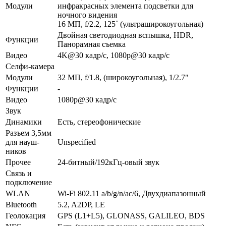
Модули
инфракрасных элемента подсветки для
ночного видения
16 МП, f/2.2, 125˚ (ультра­широкоугольная)
Двойная светодиодная вспышка, HDR,
Функ­ции
Панорамная съемка
Видео
4K@30 кадр/с, 1080p@30 кадр/с
Селфи-камера
Модули
32 МП, f/1.8, (широкоугольная), 1/2.7"
Функ­ции
-
Видео
1080p@30 кадр/с
Звук
Динамики
Есть, стереофонические
Разъем 3,5мм
для науш­
Unspecified
ников
Прочее
24-битный/192кГц-овый звук
Связь и
подключение
WLAN
Wi-Fi 802.11 a/b/g/n/ac/6, Двухдиапазонный
Bluetooth
5.2, A2DP, LE
Геолока­ция
GPS (L1+L5), GLONASS, GALILEO, BDS