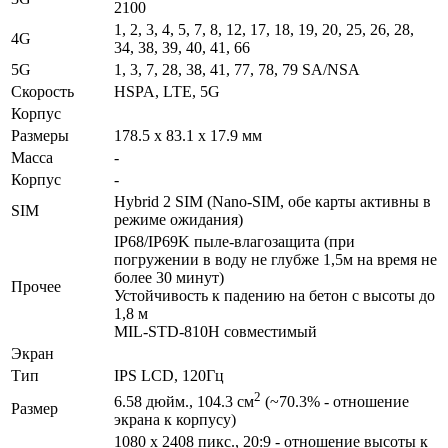
2100
1, 2, 3, 4, 5, 7, 8, 12, 17, 18, 19, 20, 25, 26, 28,
4G
34, 38, 39, 40, 41, 66
5G
1, 3, 7, 28, 38, 41, 77, 78, 79 SA/NSA
Скорость
HSPA, LTE, 5G
Корпус
Размеры
178.5 x 83.1 x 17.9 мм
Масса
-
Корпус
-
Hybrid 2 SIM (Nano-SIM, обе карты активны в
SIM
режиме ожидания)
IP68/IP69K пыле-влагозащита (при
погружении в воду не глубже 1,5м на время не
более 30 минут)
Прочее
Устойчивость к падению на бетон с высоты до
1,8 м
MIL-STD-810H совместимый
Экран
Тип
IPS LCD, 120Гц
2
6.58 дюйм., 104.3 см
(~70.3% - отношение
Размер
экрана к корпусу)
1080 x 2408 пикс., 20:9 - отношение высоты к