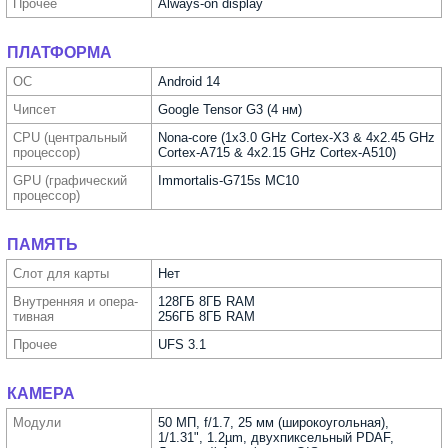
Прочее
Always-on display
ПЛАТФОРМА
ОС
Android 14
Чипсет
Google Tensor G3 (4 нм)
CPU (централь­ный
Nona-core (1x3.0 GHz Cortex-X3 & 4x2.45 GHz
процес­сор)
Cortex-A715 & 4x2.15 GHz Cortex-A510)
GPU (графи­ческий
Immortalis-G715s MC10
процес­сор)
ПАМЯТЬ
Слот для карты
Нет
Внутрен­няя и опера­
128ГБ 8ГБ RAM
тивная
256ГБ 8ГБ RAM
Прочее
UFS 3.1
КАМЕРА
Модули
50 МП, f/1.7, 25 мм (широкоугольная),
1/1.31", 1.2µm, двухпиксельный PDAF,