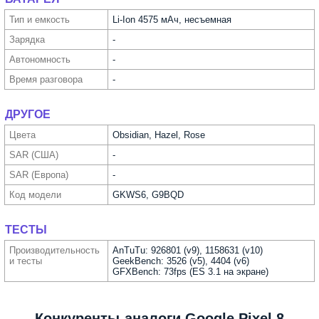
Тип и емкость
Li-Ion 4575 мАч, несъемная
Зарядка
-
Автоно­мность
-
Время разговора
-
ДРУГОЕ
Цвета
Obsidian, Hazel, Rose
SAR (США)
-
SAR (Европа)
-
Код модели
GKWS6, G9BQD
ТЕСТЫ
Производи­тельность
AnTuTu: 926801 (v9), 1158631 (v10)
и тесты
GeekBench: 3526 (v5), 4404 (v6)
GFXBench: 73fps (ES 3.1 на экране)
Конкуренты-аналоги Google Pixel 8