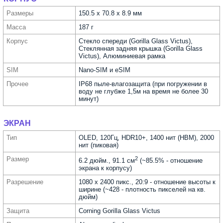
Размеры
150.5 x 70.8 x 8.9 мм
Масса
187 г
Корпус
Стекло спереди (Gorilla Glass Victus),
Стеклянная задняя крышка (Gorilla Glass
Victus), Алюминиевая рамка
SIM
Nano-SIM и eSIM
Прочее
IP68 пыле-влагозащита (при погружении в
воду не глубже 1,5м на время не более 30
минут)
ЭКРАН
Тип
OLED, 120Гц, HDR10+, 1400 нит (HBM), 2000
нит (пиковая)
Размер
2
6.2 дюйм., 91.1 см
(~85.5% - отношение
экрана к корпусу)
Разре­шение
1080 x 2400 пикс., 20:9 - отношение высоты к
ширине (~428 - плотность пикселей на кв.
дюйм)
Защита
Corning Gorilla Glass Victus