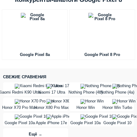
Google Pixel 8a
Google Pixel 8 Pro
СВЕЖИЕ СРАВНЕНИЯ
vs
vs
Xiaomi Redmi K90 Ultra
Xiaomi 17 Ultra
Nothing Phone (4b)
Nothing Phone (4a)
vs
vs
Honor X70 Pro Max
Honor X80 Pro Max
Honor Win
Honor Win Turbo
vs
vs
Google Pixel 10a
Apple iPhone 17e
Google Pixel 10a
Google Pixel 10
Ещё →