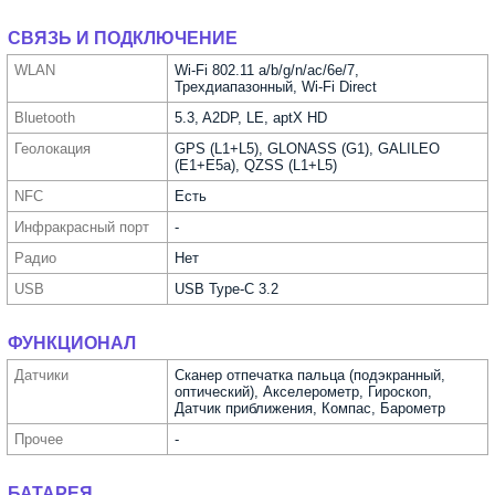
СВЯЗЬ И ПОДКЛЮЧЕНИЕ
WLAN
Wi-Fi 802.11 a/b/g/n/ac/6e/7,
Трехдиапазонный, Wi-Fi Direct
Bluetooth
5.3, A2DP, LE, aptX HD
Геолока­ция
GPS (L1+L5), GLONASS (G1), GALILEO
(E1+E5a), QZSS (L1+L5)
NFC
Есть
Инфра­красный порт
-
Радио
Нет
USB
USB Type-C 3.2
ФУНКЦИОНАЛ
Датчики
Сканер отпечатка пальца (подэкранный,
оптический), Акселерометр, Гироскоп,
Датчик приближения, Компас, Барометр
Прочее
-
БАТАРЕЯ