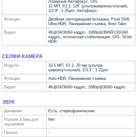
Лазерный Автофокус, OIS
12 МП, f/2.2, 126˚ (ультра­широкоугольная),
1/2.9", 1.25µm, Автофокус
Функ­ции
Двойная светодиодная вспышка, Pixel Shift,
Ultra-HDR, Панорамная съемка, Best Take
Видео
4K@24/30/60 кадр/с, 1080p@30/60/120/240
кадр/с; оптическая стабилизация, OIS, 10-bit
HDR
СЕЛФИ-КАМЕРА
Модули
10.5 МП, f/2.2, 20 мм (ультра­
широкоугольная), 1/3.1", 1.22µm
Функ­ции
Auto-HDR, Панорамная съемка
Видео
4K@24/30/60 кадр/с, 1080p@30/60 кадр/с
ЗВУК
Динамики
Есть, стереофонические
Разъем 3,5мм для
Нет
науш­ников
Прочее
-