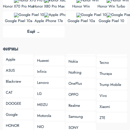
vs
vs
Honor X70 Pro Max
Honor X80 Pro Max
Honor Win
Honor Win Turbo
vs
vs
Google Pixel 10a
Apple iPhone 17e
Google Pixel 10a
Google Pixel 10
Ещё →
ФИРМЫ
Apple
Huawei
Nokia
Tecno
ASUS
Infinix
Nothing
Thuraya
Blackview
Lenovo
OnePlus
Trump Mobile
CAT
LG
OPPO
Vivo
DOOGEE
MEIZU
Realme
Xiaomi
Google
Motorola
Samsung
ZTE
HONOR
NIO
SONY