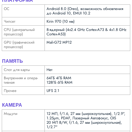
ПЛАТФОРМА
ОС
Android 8.0 (Oreo), возможность обновления
до Android 10, EMUI 10.2
Чипсет
Kirin 970 (10 нм)
CPU (централь­ный
8-ядерный (4x2.4 GHz Cortex-A73 & 4x1.8 GHz
процес­сор)
Cortex-A53)
GPU (графи­ческий
Mali-G72 MP12
процес­сор)
ПАМЯТЬ
Слот для карты
Нет
Внутрен­няя и опера­
64ГБ 4ГБ RAM
тивная
128ГБ 6ГБ RAM
Прочее
UFS 2.1
КАМЕРА
Модули
12 МП, f/1.6, 27 мм (широкоугольная), 1/2.9",
1.25µm, PDAF, Лазерный Автофокус, OIS
20 МП B/W, f/1.6, 27 мм (широкоугольная),
1/2.7"