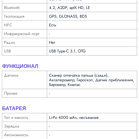
Bluetooth
4.2, A2DP, aptX HD, LE
Геолока­ция
GPS, GLONASS, BDS
NFC
Есть
Инфра­красный порт
-
Радио
Нет
USB
USB Type-C 3.1, OTG
ФУНКЦИОНАЛ
Датчики
Сканер отпечатка пальца (сзади),
Акселерометр, Гироскоп, Датчик приближения,
Барометр, Компас
Прочее
-
БАТАРЕЯ
Тип и емкость
Li-Po 4000 мАч, несъемная
Зарядка
-
Автоно­мность
-