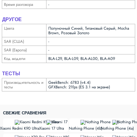
Время разговора
-
ДРУГОЕ
Цвета
Полуночный Синий, Титановый Серый, Mocha
Brown, Розовый Золото
SAR (США)
-
SAR (Европа)
-
Код модели
BLA-L29, BLA-L09, BLA-AL00, BLA-A09
ТЕСТЫ
Производи­тельность и
GeekBench: 6783 (v4.4)
тесты
GFXBench: 21fps (ES 3.1 на экране)
СВЕЖИЕ СРАВНЕНИЯ
vs
vs
Xiaomi Redmi K90 Ultra
Xiaomi 17 Ultra
Nothing Phone (4b)
Nothing Phone (4a)