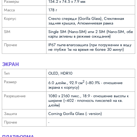
Размеры
154.2 x 74.5 x 7.9 мм
Масса
178 г
Корпус
Стекло спереди (Gorilla Glass), Стеклянная
задняя крышка, Алюминиевая рамка
SIM
Single SIM (Nano-SIM) или 2 SIM (Nano-SIM, обе
карты активны в режиме ожидания)
Прочее
IP67 пыле-влагозащита (при погружении в воду
не глубже 1м на время не более 30 минут)
ЭКРАН
Тип
OLED, HDR10
Размер
2
6.0 дюйм., 92.9 см
(~80.9% - отношение
экрана к корпусу)
Разре­шение
1080 x 2160 пикс., 18:9 - отношение высоты к
ширине (~402 - плотность пикселей на кв.
дюйм)
Защита
Corning Gorilla Glass (- version)
Прочее
-