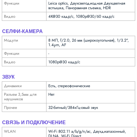
Функ­ции
Leica optics, Двух­светодиодная Двухцветная
вспышка, Панорамная съемка, HDR
Видео
4K@30 кадр/с, 1080p@30/60 кадр/с
СЕЛФИ-КАМЕРА
Модули
8 МП, f/2.0, 26 мм (широкоугольная), 1/3.2",
1.4µm, AF
Функ­ции
-
Видео
1080p@30 кадр/с
ЗВУК
Динамики
Есть, стереофонические
Разъем 3,5мм для
Нет
науш­ников
Прочее
32-битный/384кГц-овый звук
СВЯЗЬ И ПОДКЛЮЧЕНИЕ
WLAN
Wi-Fi 802.11 a/b/g/n/ac, Двухдиапазонный,
DLNA, Wi-Fi Direct