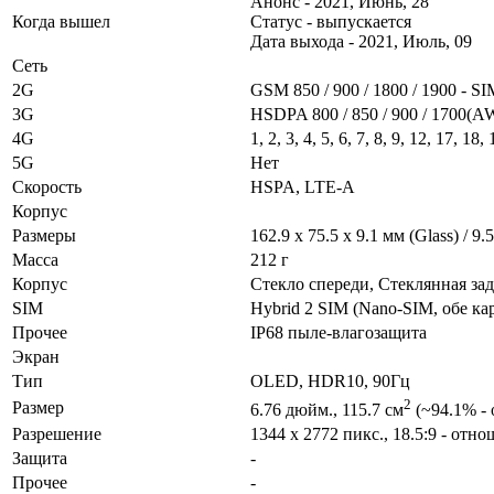
Анонс - 2021, Июнь, 28
Когда вышел
Статус - выпускается
Дата выхода - 2021, Июль, 09
Сеть
2G
GSM 850 / 900 / 1800 / 1900 - S
3G
HSDPA 800 / 850 / 900 / 1700(AW
4G
1, 2, 3, 4, 5, 6, 7, 8, 9, 12, 17, 18,
5G
Нет
Скорость
HSPA, LTE-A
Корпус
Размеры
162.9 x 75.5 x 9.1 мм (Glass) / 9
Масса
212 г
Корпус
Стекло спереди, Стеклянная за
SIM
Hybrid 2 SIM (Nano-SIM, обе к
Прочее
IP68 пыле-влагозащита
Экран
Тип
OLED, HDR10, 90Гц
2
Размер
6.76 дюйм., 115.7 см
(~94.1% - 
Разре­шение
1344 x 2772 пикс., 18.5:9 - от
Защита
-
Прочее
-