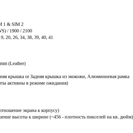
IM 1 & SIM 2
S) / 1900 / 2100
 19, 20, 26, 34, 38, 39, 40, 41
.5mm (Leather)
дняя крышка or Задняя крышка из экокожи, Алюминиевая рамка
арты активны в режиме ожидания)
отношение экрана к корпусу)
ношение высоты к ширине (~456 - плотность пикселей на кв. дюйм)