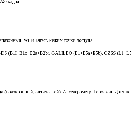
240 кадр/с
диапазонный, Wi-Fi Direct, Режим точки доступа
BDS (B1I+B1c+B2a+B2b), GALILEO (E1+E5a+E5b), QZSS (L1+L5
ьца (подэкранный, оптический), Акселерометр, Гироскоп, Датчик