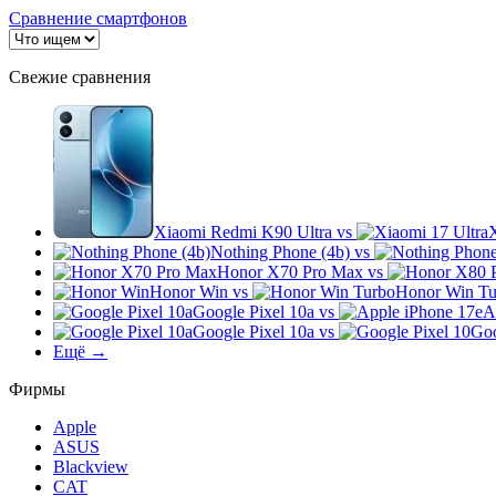
Сравнение смартфонов
Свежие сравнения
Xiaomi Redmi K90 Ultra
vs
X
Nothing Phone (4b)
vs
Honor X70 Pro Max
vs
Honor Win
vs
Honor Win Tu
Google Pixel 10a
vs
A
Google Pixel 10a
vs
Goo
Ещё →
Фирмы
Apple
ASUS
Blackview
CAT