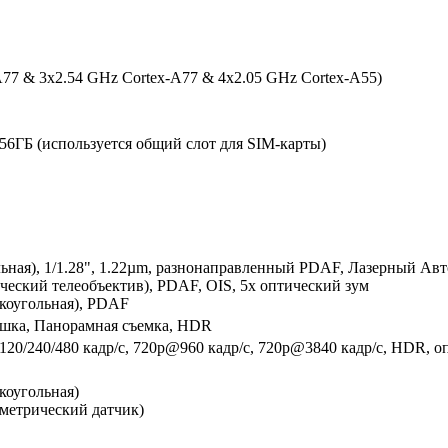
A77 & 3x2.54 GHz Cortex-A77 & 4x2.05 GHz Cortex-A55)
56ГБ (используется общий слот для SIM-карты)
льная), 1/1.28", 1.22µm, разнонаправ­ленный PDAF, Лазерный Ав
ический телеобъектив), PDAF, OIS, 5x оптический зум
рокоугольная), PDAF
пышка, Панорамная съемка, HDR
120/240/480 кадр/с, 720p@960 кадр/с, 720p@3840 кадр/с, HDR, о
окоугольная)
метрический датчик)