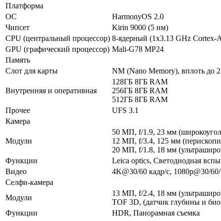
Платформа
ОС
HarmonyOS 2.0
Чипсет
Kirin 9000 (5 нм)
CPU (централь­ный процес­сор)
8-ядерный (1x3.13 GHz Cortex-
GPU (графи­ческий процес­сор)
Mali-G78 MP24
Память
Слот для карты
NM (Nano Memory), вплоть до 2
128ГБ 8ГБ RAM
Внутрен­няя и опера­тивная
256ГБ 8ГБ RAM
512ГБ 8ГБ RAM
Прочее
UFS 3.1
Камера
50 МП, f/1.9, 23 мм (широкоуго
Модули
12 МП, f/3.4, 125 мм (перископ
20 МП, f/1.8, 18 мм (ультра­ши
Функ­ции
Leica optics, Светодиодная вс
Видео
4K@30/60 кадр/с, 1080p@30/60/
Селфи-камера
13 МП, f/2.4, 18 мм (ультра­шир
Модули
TOF 3D, (датчик глубины и био
Функ­ции
HDR, Панорамная съемка