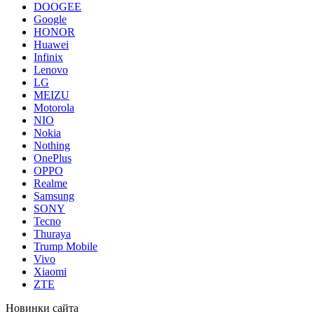
DOOGEE
Google
HONOR
Huawei
Infinix
Lenovo
LG
MEIZU
Motorola
NIO
Nokia
Nothing
OnePlus
OPPO
Realme
Samsung
SONY
Tecno
Thuraya
Trump Mobile
Vivo
Xiaomi
ZTE
Новинки сайта