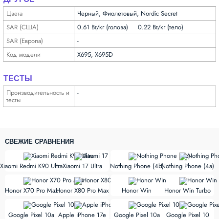
Цвета
Черный, Фиолетовый, Nordic Secret
SAR (США)
0.61 Вт/кг (голова) 0.22 Вт/кг (тело)
SAR (Европа)
-
Код модели
X695, X695D
ТЕСТЫ
Производи­тельность и
-
тесты
СВЕЖИЕ СРАВНЕНИЯ
vs
vs
Xiaomi Redmi K90 Ultra
Xiaomi 17 Ultra
Nothing Phone (4b)
Nothing Phone (4a)
vs
vs
Honor X70 Pro Max
Honor X80 Pro Max
Honor Win
Honor Win Turbo
vs
vs
Google Pixel 10a
Apple iPhone 17e
Google Pixel 10a
Google Pixel 10