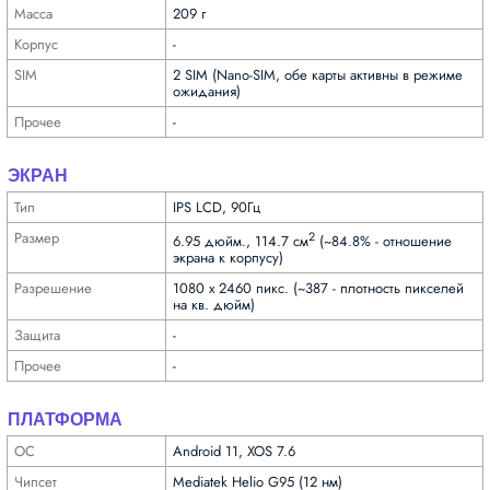
Масса
209 г
Корпус
-
SIM
2 SIM (Nano-SIM, обе карты активны в режиме
ожидания)
Прочее
-
ЭКРАН
Тип
IPS LCD, 90Гц
Размер
2
6.95 дюйм., 114.7 см
(~84.8% - отношение
экрана к корпусу)
Разре­шение
1080 x 2460 пикс. (~387 - плотность пикселей
на кв. дюйм)
Защита
-
Прочее
-
ПЛАТФОРМА
ОС
Android 11, XOS 7.6
Чипсет
Mediatek Helio G95 (12 нм)