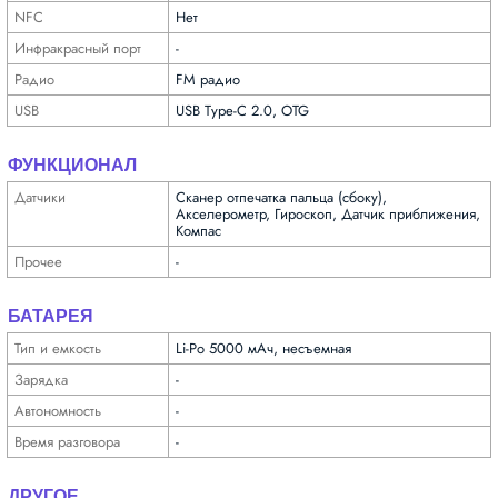
NFC
Нет
Инфра­красный порт
-
Радио
FM радио
USB
USB Type-C 2.0, OTG
ФУНКЦИОНАЛ
Датчики
Сканер отпечатка пальца (сбоку),
Акселерометр, Гироскоп, Датчик приближения,
Компас
Прочее
-
БАТАРЕЯ
Тип и емкость
Li-Po 5000 мАч, несъемная
Зарядка
-
Автоно­мность
-
Время разговора
-
ДРУГОЕ