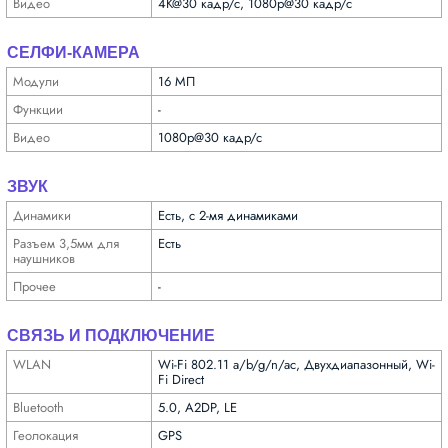
Видео
4K@30 кадр/с, 1080p@30 кадр/с
СЕЛФИ-КАМЕРА
Модули
16 МП
Функ­ции
-
Видео
1080p@30 кадр/с
ЗВУК
Динамики
Есть, с 2-мя динамиками
Разъем 3,5мм для
Есть
науш­ников
Прочее
-
СВЯЗЬ И ПОДКЛЮЧЕНИЕ
WLAN
Wi-Fi 802.11 a/b/g/n/ac, Двухдиапазонный, Wi-
Fi Direct
Bluetooth
5.0, A2DP, LE
Геолока­ция
GPS