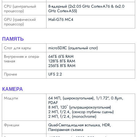
CPU (централь­ный
8-ядерный (2x2.05 GHz Cortex-A76 & 6x2.0
процес­сор)
GHz Cortex-A55)
GPU (графи­ческий
Mali-G76 MC4
процес­сор)
ПАМЯТЬ
Слот для карты
microSDXC (отдельный слот)
Внутрен­няя и опера­
64ГБ 6ГБ RAM
тивная
128ГБ 8ГБ RAM
256ГБ 8ГБ RAM
Прочее
UFS 2.2
КАМЕРА
Модули
64 МП, (широкоугольная), 1/1.72", 0.8µm,
PDAF
8 МП, 120˚ (ультра­широкоугольная)
2 МП, f/2.4, (сенсор глубины сцены)
2 МП, f/2.4, (monochrome)
Функ­ции
Quad-Светодиодная вспышка, HDR,
Панорамная съемка