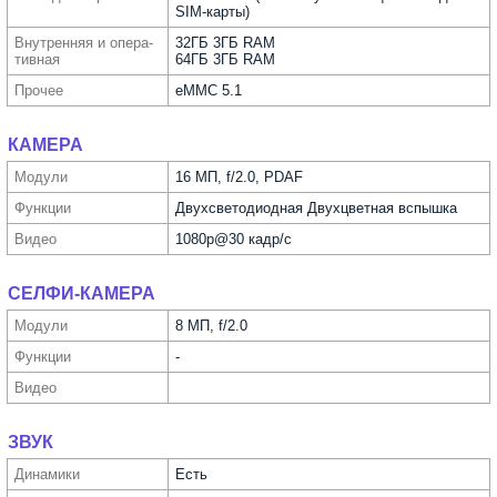
SIM-карты)
Внутрен­няя и опера­
32ГБ 3ГБ RAM
тивная
64ГБ 3ГБ RAM
Прочее
eMMC 5.1
КАМЕРА
Модули
16 МП, f/2.0, PDAF
Функ­ции
Двух­светодиодная Двухцветная вспышка
Видео
1080p@30 кадр/с
СЕЛФИ-КАМЕРА
Модули
8 МП, f/2.0
Функ­ции
-
Видео
ЗВУК
Динамики
Есть