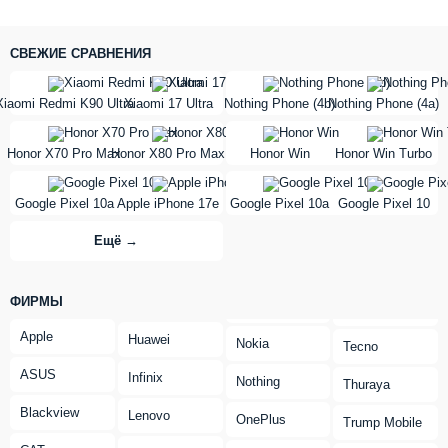
СВЕЖИЕ СРАВНЕНИЯ
vs
vs
Xiaomi Redmi K90 Ultra
Xiaomi 17 Ultra
Nothing Phone (4b)
Nothing Phone (4a)
vs
vs
Honor X70 Pro Max
Honor X80 Pro Max
Honor Win
Honor Win Turbo
vs
vs
Google Pixel 10a
Apple iPhone 17e
Google Pixel 10a
Google Pixel 10
Ещё →
ФИРМЫ
Apple
Huawei
Nokia
Tecno
ASUS
Infinix
Nothing
Thuraya
Blackview
Lenovo
OnePlus
Trump Mobile