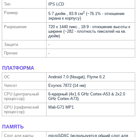
Тип
IPS LCD
Размер
2
5.7 дюйм., 83.8 см
(~76.1% - отношение
экрана к корпусу)
Разре­шение
720 x 1440 пикс., 18:9 - отношение высоты к
ширине (~282 - плотность пикселей на кв.
дюйм)
Защита
-
Прочее
-
ПЛАТФОРМА
ОС
Android 7.0 (Nougat), Flyme 6.2
Чипсет
Exynos 7872 (14 нм)
CPU (централь­ный
6-ядерный (4x1.6 GHz Cortex-A53 & 2x2.0
процес­сор)
GHz Cortex-A73)
GPU (графи­ческий
Mali-G71 MP1
процес­сор)
ПАМЯТЬ
Слот для карты
microSDXC (используется общий слот для