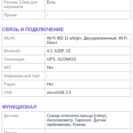
Разъем 3,5мм для
Есть
науш­ников
Прочее
-
СВЯЗЬ И ПОДКЛЮЧЕНИЕ
WLAN
Wi-Fi 802.11 a/b/g/n, Двухдиапазонный, Wi-Fi
Direct
Bluetooth
4.2, A2DP, LE
Геолока­ция
GPS, GLONASS
NFC
Нет
Инфра­красный порт
-
Радио
Нет
USB
microUSB 2.0
ФУНКЦИОНАЛ
Датчики
Сканер отпечатка пальца (сбоку),
Акселерометр, Гироскоп, Датчик
приближения, Компас
Прочее
-