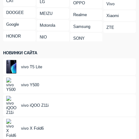
CAT
LG
OPPO
Vivo
DOOGEE
MEIZU
Realme
Xiaomi
Google
Motorola
Samsung
ZTE
HONOR
NIO
SONY
НОВИНКИ САЙТА
vivo T5 Lite
vivo Y500
vivo iQOO Z11i
vivo X Fold6