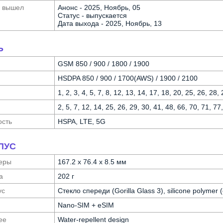
а вышел
Анонс - 2025, Ноябрь, 05
Статус - выпускается
Дата выхода - 2025, Ноябрь, 13
Ь
GSM 850 / 900 / 1800 / 1900
HSDPA 850 / 900 / 1700(AWS) / 1900 / 2100
1, 2, 3, 4, 5, 7, 8, 12, 13, 14, 17, 18, 20, 25, 26, 28,
2, 5, 7, 12, 14, 25, 26, 29, 30, 41, 48, 66, 70, 71, 
ость
HSPA, LTE, 5G
ПУС
еры
167.2 x 76.4 x 8.5 мм
а
202 г
ус
Стекло спереди (Gorilla Glass 3), silicone polymer
Nano-SIM + eSIM
ее
Water-repellent design