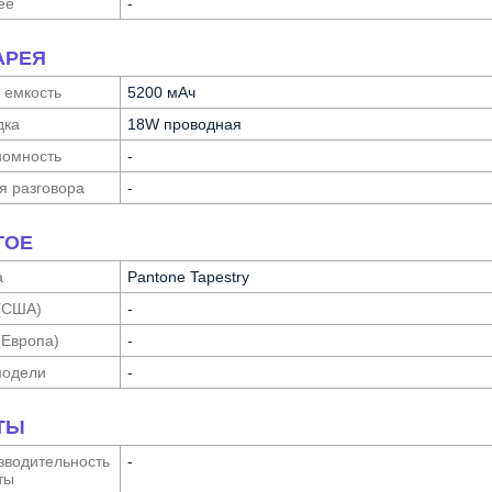
ее
-
АРЕЯ
 емкость
5200 мАч
дка
18W проводная
о­мность
-
я разговора
-
ГОЕ
а
Pantone Tapestry
(США)
-
(Европа)
-
модели
-
ТЫ
води­тельность
-
ты