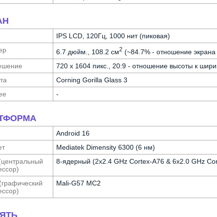
АН
IPS LCD, 120Гц, 1000 нит (пиковая)
ер
2
6.7 дюйм., 108.2 см
(~84.7% - отношение экрана 
е­шение
720 x 1604 пикс., 20:9 - отношение высоты к шири
та
Corning Gorilla Glass 3
ее
-
ТФОРМА
Android 16
ет
Mediatek Dimensity 6300 (6 нм)
(централь­ный
8-ядерный (2x2.4 GHz Cortex-A76 & 6x2.0 GHz Cor
с­сор)
(графи­ческий
Mali-G57 MC2
с­сор)
ЯТЬ