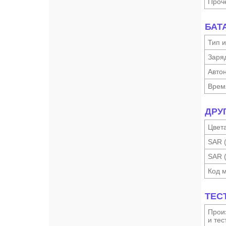
Проч
БАТ
Тип и
Заря
Автон
Врем
ДРУ
Цвет
SAR 
SAR 
Код 
ТЕС
Произ
и тес