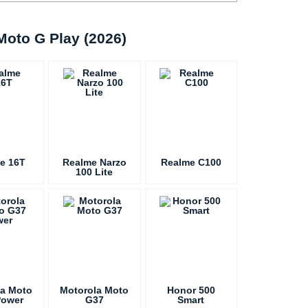
oto G Play (2026)
e 16T
Realme Narzo
Realme C100
100 Lite
la Moto
Motorola Moto
Honor 500
Power
G37
Smart