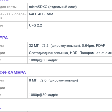
 для карты
microSDXC (отдельный слот)
ен­няя и опера­
64ГБ 4ГБ RAM
ая
ее
UFS 2.2
ЕРА
ли
32 МП, f/2.2, (широкоугольная), 0.64µm, PDAF
ции
Светодиодная вспышка, HDR, Панорамная съемк
о
1080p@30 кадр/с
ФИ-КАМЕРА
ли
8 МП, f/2.0, (широкоугольная)
ции
-
о
1080p@30 кадр/с
К