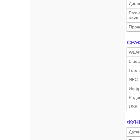
Дина
Разъ
науш­
Проч
СВЯ
WLA
Bluet
Геоло
NFC
Инфр
Ради
USB
ФУН
Датч