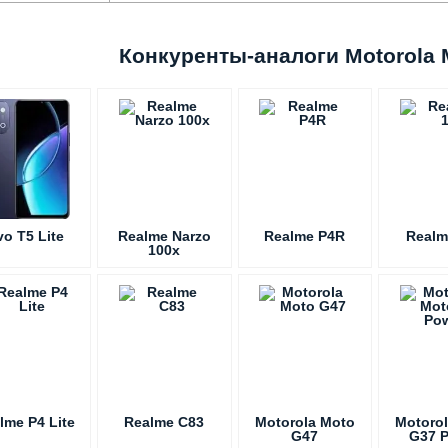
Конкуренты-аналоги Motorola M
vo T5 Lite
Realme Narzo
Realme P4R
Realm
100x
lme P4 Lite
Realme C83
Motorola Moto
Motoro
G47
G37 