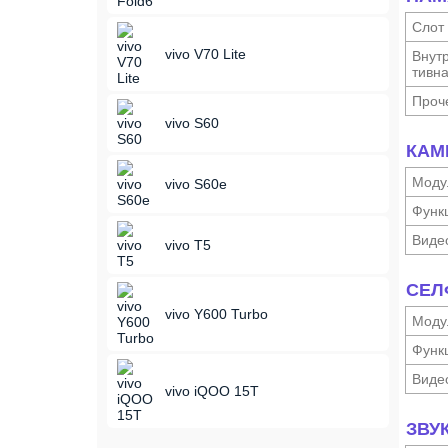
Слот
vivo V70 Lite
Внутр
тивн
Проч
vivo S60
КАМ
Моду
vivo S60e
Функ­
Виде
vivo T5
СЕЛ
vivo Y600 Turbo
Моду
Функ­
Виде
vivo iQOO 15T
ЗВУ