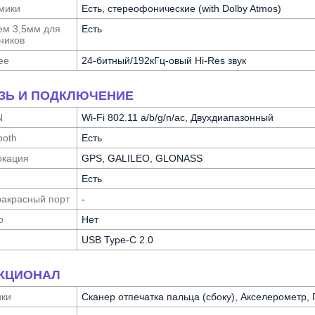
мики
Есть, стереофонические (with Dolby Atmos)
ем 3,5мм для
Есть
ников
ее
24-битный/192кГц-овый Hi-Res звук
ЗЬ И ПОДКЛЮЧЕНИЕ
N
Wi-Fi 802.11 a/b/g/n/ac, Двухдиапазонный
ooth
Есть
ка­ция
GPS, GALILEO, GLONASS
Есть
а­красный порт
-
о
Нет
USB Type-C 2.0
КЦИОНАЛ
ики
Сканер отпечатка пальца (сбоку), Акселерометр,