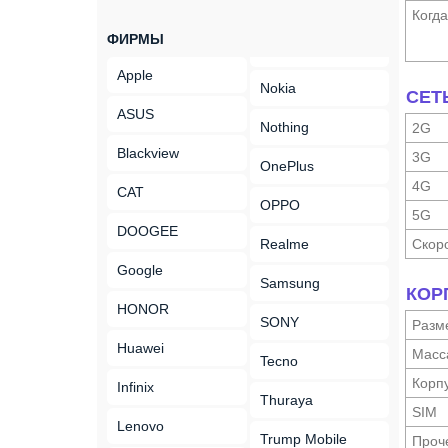
Когд
ФИРМЫ
Apple
Nokia
СЕТ
ASUS
Nothing
2G
Blackview
3G
OnePlus
4G
CAT
OPPO
5G
DOOGEE
Realme
Скор
Google
Samsung
КОР
HONOR
SONY
Разм
Huawei
Масс
Tecno
Корп
Infinix
Thuraya
SIM
Lenovo
Trump Mobile
Проч