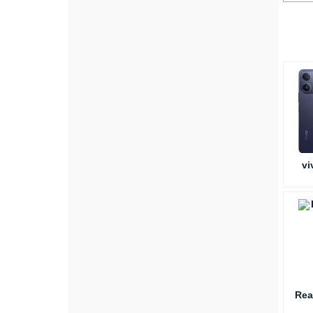
vi
Rea