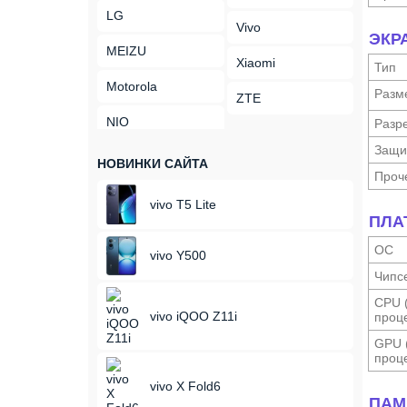
LG
Vivo
ЭКР
MEIZU
Xiaomi
Тип
Motorola
Разм
ZTE
NIO
Разр
Защи
НОВИНКИ САЙТА
Проч
vivo T5 Lite
ПЛА
ОС
vivo Y500
Чипс
CPU 
vivo iQOO Z11i
проце
GPU 
проце
vivo X Fold6
ПАМ