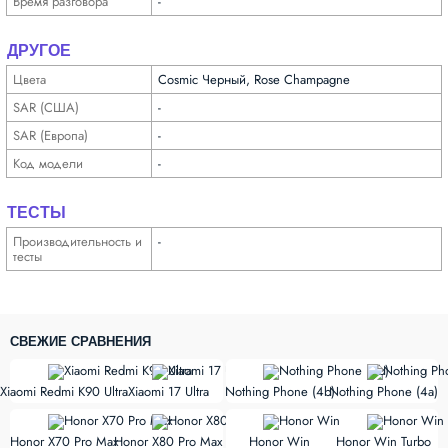
Время разговора
-
ДРУГОЕ
Цвета
Cosmic Черный, Rose Champagne
SAR (США)
-
SAR (Европа)
-
Код модели
-
ТЕСТЫ
Производи­тельность и
-
тесты
СВЕЖИЕ СРАВНЕНИЯ
vs
vs
Xiaomi Redmi K90 Ultra
Xiaomi 17 Ultra
Nothing Phone (4b)
Nothing Phone (4a)
vs
vs
Honor X70 Pro Max
Honor X80 Pro Max
Honor Win
Honor Win Turbo