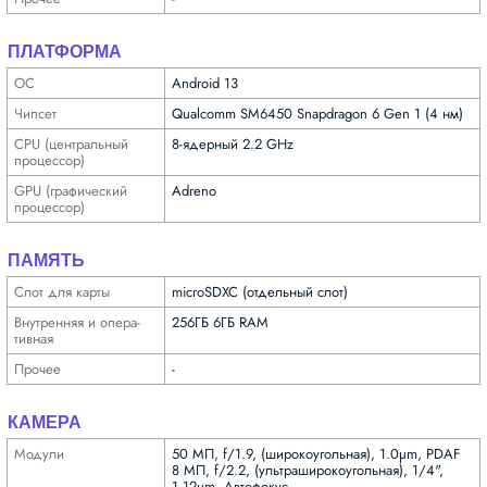
ПЛАТФОРМА
ОС
Android 13
Чипсет
Qualcomm SM6450 Snapdragon 6 Gen 1 (4 нм)
CPU (централь­ный
8-ядерный 2.2 GHz
процес­сор)
GPU (графи­ческий
Adreno
процес­сор)
ПАМЯТЬ
Слот для карты
microSDXC (отдельный слот)
Внутрен­няя и опера­
256ГБ 6ГБ RAM
тивная
Прочее
-
КАМЕРА
Модули
50 МП, f/1.9, (широкоугольная), 1.0µm, PDAF
8 МП, f/2.2, (ультра­широкоугольная), 1/4",
1.12µm, Автофокус