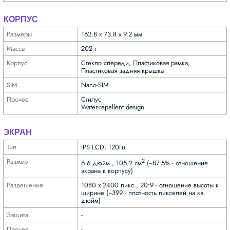
КОРПУС
Размеры
162.8 x 73.8 x 9.2 мм
Масса
202 г
Корпус
Стекло спереди, Пластиковая рамка,
Пластиковая задняя крышка
SIM
Nano-SIM
Прочее
Стилус
Water-repellent design
ЭКРАН
Тип
IPS LCD, 120Гц
Размер
2
6.6 дюйм., 105.2 см
(~87.5% - отношение
экрана к корпусу)
Разре­шение
1080 x 2400 пикс., 20:9 - отношение высоты к
ширине (~399 - плотность пикселей на кв.
дюйм)
Защита
-
Прочее
-