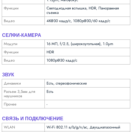
Функ­ции
Светодиодная вспышка, HDR, Панорамная
съемка
Видео
4K@30 кадр/с, 1080p@30/60 кадр/с
СЕЛФИ-КАМЕРА
Модули
16 МП, f/2.5, (широкоугольная), 1.0µm
Функ­ции
HDR
Видео
1080p@30 кадр/с
ЗВУК
Динамики
Есть, стереофонические
Разъем 3,5мм для
Есть
науш­ников
Прочее
-
СВЯЗЬ И ПОДКЛЮЧЕНИЕ
WLAN
Wi-Fi 802.11 a/b/g/n/ac, Двухдиапазонный