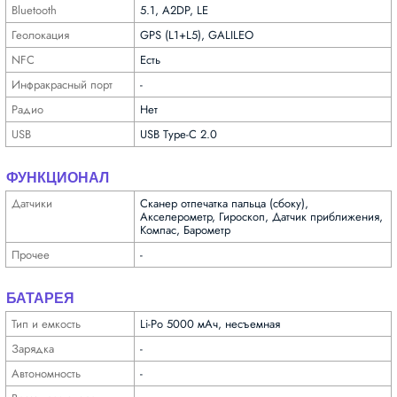
Bluetooth
5.1, A2DP, LE
Геолока­ция
GPS (L1+L5), GALILEO
NFC
Есть
Инфра­красный порт
-
Радио
Нет
USB
USB Type-C 2.0
ФУНКЦИОНАЛ
Датчики
Сканер отпечатка пальца (сбоку),
Акселерометр, Гироскоп, Датчик приближения,
Компас, Барометр
Прочее
-
БАТАРЕЯ
Тип и емкость
Li-Po 5000 мАч, несъемная
Зарядка
-
Автоно­мность
-