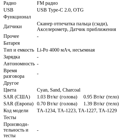
Радио
FM радио
USB
USB Type-C 2.0, OTG
Функционал
Сканер отпечатка пальца (сзади),
Датчики
Акселерометр, Датчик приближения
Прочее
-
Батарея
Тип и емкость
Li-Po 4000 мАч, несъемная
Зарядка
-
Автоно­мность
-
Время
-
разговора
Другое
Цвета
Cyan, Sand, Charcoal
SAR (США)
1.03 Вт/кг (голова) 0.95 Вт/кг (тело)
SAR (Европа)
0.70 Вт/кг (голова) 1.39 Вт/кг (тело)
Код модели
TA-1234, TA-1223, TA-1227, TA-1229
Тесты
Производи­
тельность и
-
тесты