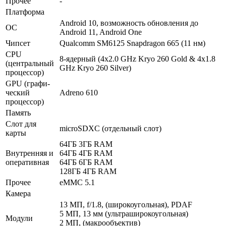
Прочее
-
Платформа
Android 10, возможность обновления до
ОС
Android 11, Android One
Чипсет
Qualcomm SM6125 Snapdragon 665 (11 нм)
CPU
8-ядерный (4x2.0 GHz Kryo 260 Gold & 4x1.8
(централь­ный
GHz Kryo 260 Silver)
процес­сор)
GPU (графи­
ческий
Adreno 610
процес­сор)
Память
Слот для
microSDXC (отдельный слот)
карты
64ГБ 3ГБ RAM
Внутрен­няя и
64ГБ 4ГБ RAM
опера­тивная
64ГБ 6ГБ RAM
128ГБ 4ГБ RAM
Прочее
eMMC 5.1
Камера
13 МП, f/1.8, (широкоугольная), PDAF
5 МП, 13 мм (ультра­широкоугольная)
Модули
2 МП, (макрообъектив)