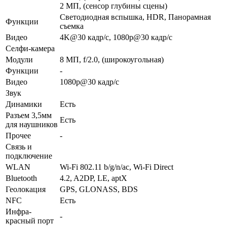
2 МП, (сенсор глубины сцены)
Светодиодная вспышка, HDR, Панорамная
Функ­ции
съемка
Видео
4K@30 кадр/с, 1080p@30 кадр/с
Селфи-камера
Модули
8 МП, f/2.0, (широкоугольная)
Функ­ции
-
Видео
1080p@30 кадр/с
Звук
Динамики
Есть
Разъем 3,5мм
Есть
для науш­ников
Прочее
-
Связь и
подключение
WLAN
Wi-Fi 802.11 b/g/n/ac, Wi-Fi Direct
Bluetooth
4.2, A2DP, LE, aptX
Геолока­ция
GPS, GLONASS, BDS
NFC
Есть
Инфра­
-
красный порт