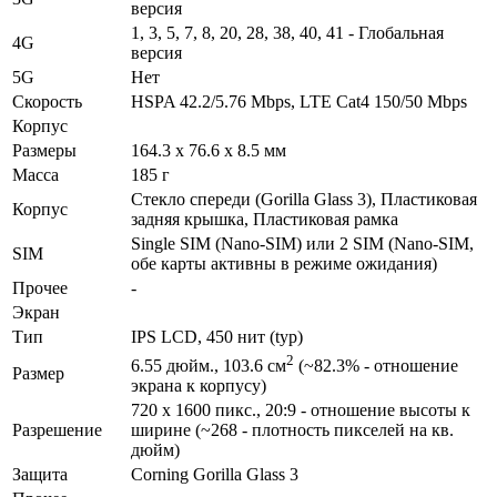
версия
1, 3, 5, 7, 8, 20, 28, 38, 40, 41 - Глобальная
4G
версия
5G
Нет
Скорость
HSPA 42.2/5.76 Mbps, LTE Cat4 150/50 Mbps
Корпус
Размеры
164.3 x 76.6 x 8.5 мм
Масса
185 г
Стекло спереди (Gorilla Glass 3), Пластиковая
Корпус
задняя крышка, Пластиковая рамка
Single SIM (Nano-SIM) или 2 SIM (Nano-SIM,
SIM
обе карты активны в режиме ожидания)
Прочее
-
Экран
Тип
IPS LCD, 450 нит (typ)
2
6.55 дюйм., 103.6 см
(~82.3% - отношение
Размер
экрана к корпусу)
720 x 1600 пикс., 20:9 - отношение высоты к
Разре­шение
ширине (~268 - плотность пикселей на кв.
дюйм)
Защита
Corning Gorilla Glass 3