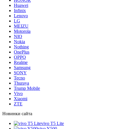
HONOR
Huawei
Infinix
Lenovo
LG
MEIZU
Motorola
NIO
Nokia
Nothing
OnePlus
OPPO
Realme
Samsung
SONY
Tecno
Thuraya
Trump Mobile
Vivo
Xiaomi
ZTE
Новинки сайта
vivo T5 Lite
vivo Y500