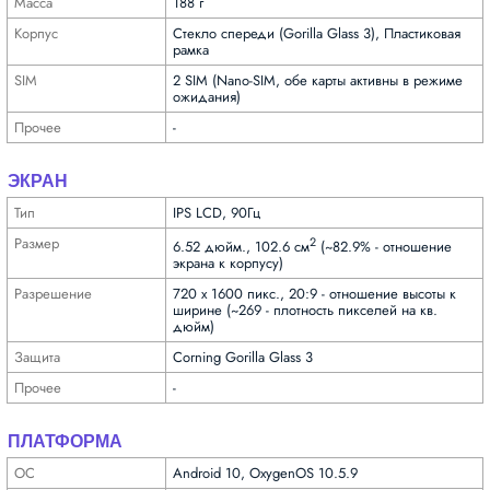
Масса
188 г
Корпус
Стекло спереди (Gorilla Glass 3), Пластиковая
рамка
SIM
2 SIM (Nano-SIM, обе карты активны в режиме
ожидания)
Прочее
-
ЭКРАН
Тип
IPS LCD, 90Гц
Размер
2
6.52 дюйм., 102.6 см
(~82.9% - отношение
экрана к корпусу)
Разре­шение
720 x 1600 пикс., 20:9 - отношение высоты к
ширине (~269 - плотность пикселей на кв.
дюйм)
Защита
Corning Gorilla Glass 3
Прочее
-
ПЛАТФОРМА
ОС
Android 10, OxygenOS 10.5.9