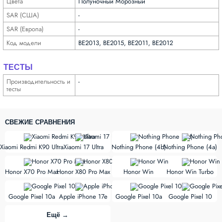
Цвета
Полуночный Морозный
SAR (США)
-
SAR (Европа)
-
Код модели
BE2013, BE2015, BE2011, BE2012
ТЕСТЫ
Производи­тельность и
-
тесты
СВЕЖИЕ СРАВНЕНИЯ
vs
vs
Xiaomi Redmi K90 Ultra
Xiaomi 17 Ultra
Nothing Phone (4b)
Nothing Phone (4a)
vs
vs
Honor X70 Pro Max
Honor X80 Pro Max
Honor Win
Honor Win Turbo
vs
vs
Google Pixel 10a
Apple iPhone 17e
Google Pixel 10a
Google Pixel 10
Ещё →