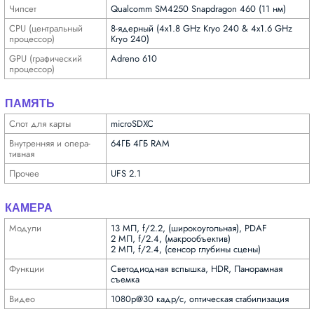
Чипсет
Qualcomm SM4250 Snapdragon 460 (11 нм)
CPU (централь­ный
8-ядерный (4x1.8 GHz Kryo 240 & 4x1.6 GHz
процес­сор)
Kryo 240)
GPU (графи­ческий
Adreno 610
процес­сор)
ПАМЯТЬ
Слот для карты
microSDXC
Внутрен­няя и опера­
64ГБ 4ГБ RAM
тивная
Прочее
UFS 2.1
КАМЕРА
Модули
13 МП, f/2.2, (широкоугольная), PDAF
2 МП, f/2.4, (макрообъектив)
2 МП, f/2.4, (сенсор глубины сцены)
Функ­ции
Светодиодная вспышка, HDR, Панорамная
съемка
Видео
1080p@30 кадр/с, оптическая стабилизация