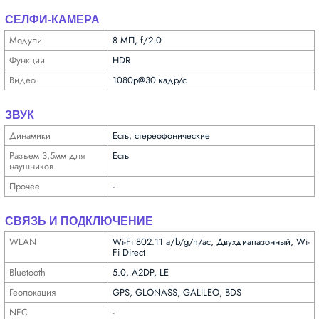
СЕЛФИ-КАМЕРА
Модули
8 МП, f/2.0
Функ­ции
HDR
Видео
1080p@30 кадр/с
ЗВУК
Динамики
Есть, стереофонические
Разъем 3,5мм для
Есть
науш­ников
Прочее
-
СВЯЗЬ И ПОДКЛЮЧЕНИЕ
WLAN
Wi-Fi 802.11 a/b/g/n/ac, Двухдиапазонный, Wi-
Fi Direct
Bluetooth
5.0, A2DP, LE
Геолока­ция
GPS, GLONASS, GALILEO, BDS
NFC
-