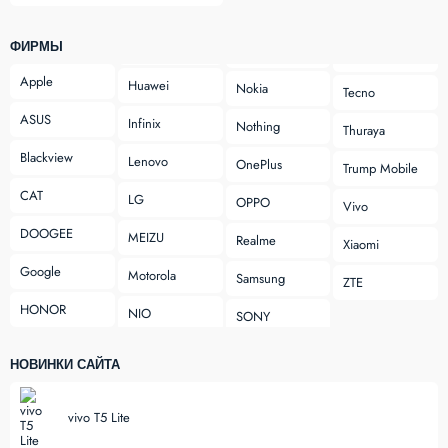
ФИРМЫ
Apple
Huawei
Nokia
Tecno
ASUS
Infinix
Nothing
Thuraya
Blackview
Lenovo
OnePlus
Trump Mobile
CAT
LG
OPPO
Vivo
DOOGEE
MEIZU
Realme
Xiaomi
Google
Motorola
Samsung
ZTE
HONOR
NIO
SONY
НОВИНКИ САЙТА
vivo T5 Lite