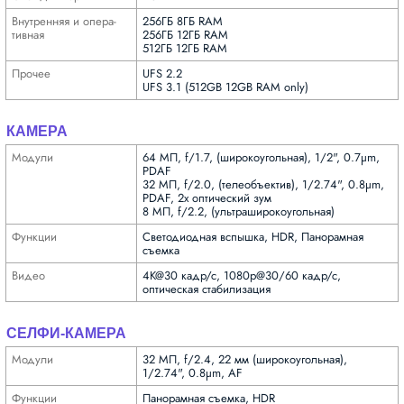
Внутрен­няя и опера­
256ГБ 8ГБ RAM
тивная
256ГБ 12ГБ RAM
512ГБ 12ГБ RAM
Прочее
UFS 2.2
UFS 3.1 (512GB 12GB RAM only)
КАМЕРА
Модули
64 МП, f/1.7, (широкоугольная), 1/2", 0.7µm,
PDAF
32 МП, f/2.0, (телеобъектив), 1/2.74", 0.8µm,
PDAF, 2x оптический зум
8 МП, f/2.2, (ультра­широкоугольная)
Функ­ции
Светодиодная вспышка, HDR, Панорамная
съемка
Видео
4K@30 кадр/с, 1080p@30/60 кадр/с,
оптическая стабилизация
СЕЛФИ-КАМЕРА
Модули
32 МП, f/2.4, 22 мм (широкоугольная),
1/2.74", 0.8µm, AF
Функ­ции
Панорамная съемка, HDR