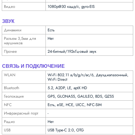
Видео
1080p@30 кадр/с, gyro-EIS
ЗВУК
Динамики
Есть
Разъем 3,5мм для
Нет
науш­ников
Прочее
24-битный/192кГц-овый звук
СВЯЗЬ И ПОДКЛЮЧЕНИЕ
WLAN
Wi-Fi 802.11 a/b/g/n/ac/6, Двухдиапазонный,
Wi-Fi Direct
Bluetooth
5.2, A2DP, LE, aptX HD
Геолока­ция
GPS, GLONASS, GALILEO, BDS, QZSS
NFC
Есть, eSE, HCE, UICC, NFC-SIM
Инфра­красный порт
-
Радио
Нет
USB
USB Type-C 2.0, OTG