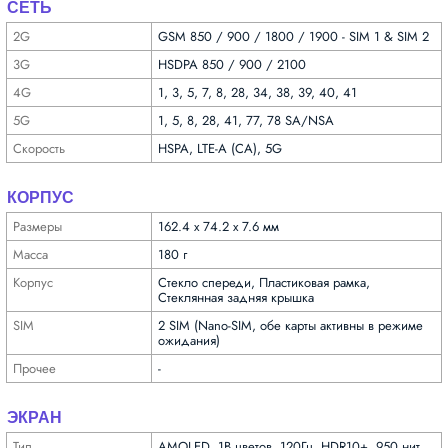
СЕТЬ
2G
GSM 850 / 900 / 1800 / 1900 - SIM 1 & SIM 2
3G
HSDPA 850 / 900 / 2100
4G
1, 3, 5, 7, 8, 28, 34, 38, 39, 40, 41
5G
1, 5, 8, 28, 41, 77, 78 SA/NSA
Скорость
HSPA, LTE-A (CA), 5G
КОРПУС
Размеры
162.4 x 74.2 x 7.6 мм
Масса
180 г
Корпус
Стекло спереди, Пластиковая рамка,
Стеклянная задняя крышка
SIM
2 SIM (Nano-SIM, обе карты активны в режиме
ожидания)
Прочее
-
ЭКРАН
Тип
AMOLED, 1B цветов, 120Гц, HDR10+, 950 нит