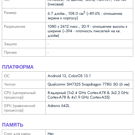
(пиковая)
Размер
2
6.7 дюйм., 108.0 см
(~89.6% - отношение
экрана к корпусу)
Разре­шение
1080 x 2412 пикс., 20:9 - отношение высоты к
ширине (~394 - плотность пикселей на кв.
дюйм)
Защита
-
Прочее
-
ПЛАТФОРМА
ОС
Android 13, ColorOS 13.1
Чипсет
Qualcomm SM7325 Snapdragon 778G 5G (6 нм)
CPU (централь­ный
8-ядерный (1x2.4 GHz Cortex-A78 & 3x2.2 GHz
процес­сор)
Cortex-A78 & 4x1.9 GHz Cortex-A55)
GPU (графи­ческий
Adreno 642L
процес­сор)
ПАМЯТЬ
Слот для карты
Нет