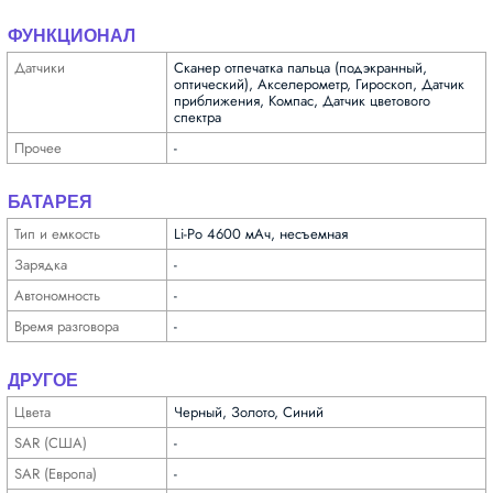
ФУНКЦИОНАЛ
Датчики
Сканер отпечатка пальца (подэкранный,
оптический), Акселерометр, Гироскоп, Датчик
приближения, Компас, Датчик цветового
спектра
Прочее
-
БАТАРЕЯ
Тип и емкость
Li-Po 4600 мАч, несъемная
Зарядка
-
Автоно­мность
-
Время разговора
-
ДРУГОЕ
Цвета
Черный, Золото, Синий
SAR (США)
-
SAR (Европа)
-