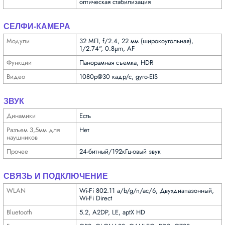
оптическая стабилизация
СЕЛФИ-КАМЕРА
Модули
32 МП, f/2.4, 22 мм (широкоугольная),
1/2.74", 0.8µm, AF
Функ­ции
Панорамная съемка, HDR
Видео
1080p@30 кадр/с, gyro-EIS
ЗВУК
Динамики
Есть
Разъем 3,5мм для
Нет
науш­ников
Прочее
24-битный/192кГц-овый звук
СВЯЗЬ И ПОДКЛЮЧЕНИЕ
WLAN
Wi-Fi 802.11 a/b/g/n/ac/6, Двухдиапазонный,
Wi-Fi Direct
Bluetooth
5.2, A2DP, LE, aptX HD