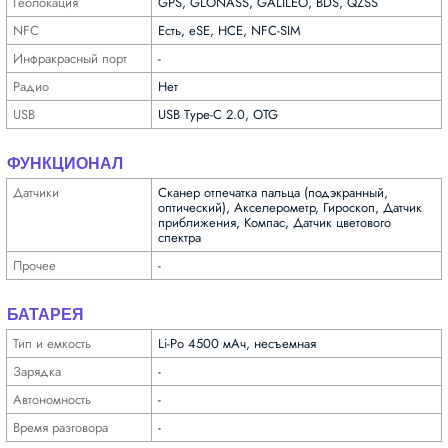
Геолока­ция
GPS, GLONASS, GALILEO, BDS, QZSS
NFC
Есть, eSE, HCE, NFC-SIM
Инфра­красный порт
-
Радио
Нет
USB
USB Type-C 2.0, OTG
ФУНКЦИОНАЛ
Датчики
Сканер отпечатка пальца (подэкранный,
оптический), Акселерометр, Гироскоп, Датчик
приближения, Компас, Датчик цветового
спектра
Прочее
-
БАТАРЕЯ
Тип и емкость
Li-Po 4500 мАч, несъемная
Зарядка
-
Автоно­мность
-
Время разговора
-