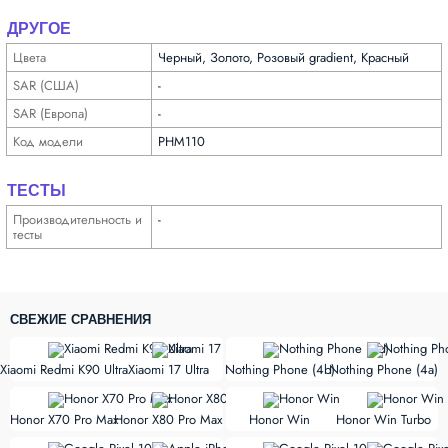
ДРУГОЕ
Цвета
Черный, Золото, Розовый gradient, Красный
SAR (США)
-
SAR (Европа)
-
Код модели
PHM110
ТЕСТЫ
Производи­тельность и
-
тесты
СВЕЖИЕ СРАВНЕНИЯ
vs
vs
Xiaomi Redmi K90 Ultra
Xiaomi 17 Ultra
Nothing Phone (4b)
Nothing Phone (4a)
vs
vs
Honor X70 Pro Max
Honor X80 Pro Max
Honor Win
Honor Win Turbo