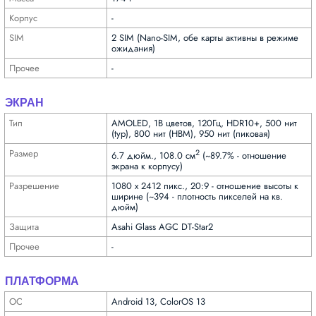
Корпус
-
SIM
2 SIM (Nano-SIM, обе карты активны в режиме
ожидания)
Прочее
-
ЭКРАН
Тип
AMOLED, 1B цветов, 120Гц, HDR10+, 500 нит
(typ), 800 нит (HBM), 950 нит (пиковая)
Размер
2
6.7 дюйм., 108.0 см
(~89.7% - отношение
экрана к корпусу)
Разре­шение
1080 x 2412 пикс., 20:9 - отношение высоты к
ширине (~394 - плотность пикселей на кв.
дюйм)
Защита
Asahi Glass AGC DT-Star2
Прочее
-
ПЛАТФОРМА
ОС
Android 13, ColorOS 13