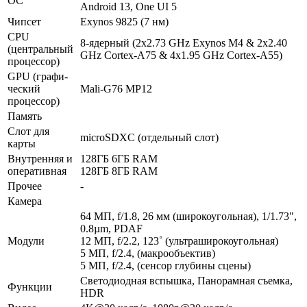
ОС
Android 13, One UI 5
Чипсет
Exynos 9825 (7 нм)
CPU
8-ядерный (2x2.73 GHz Exynos M4 & 2x2.40
(централь­ный
GHz Cortex-A75 & 4x1.95 GHz Cortex-A55)
процес­сор)
GPU (графи­
ческий
Mali-G76 MP12
процес­сор)
Память
Слот для
microSDXC (отдельный слот)
карты
Внутрен­няя и
128ГБ 6ГБ RAM
опера­тивная
128ГБ 8ГБ RAM
Прочее
-
Камера
64 МП, f/1.8, 26 мм (широкоугольная), 1/1.73",
0.8µm, PDAF
Модули
12 МП, f/2.2, 123˚ (ультра­широкоугольная)
5 МП, f/2.4, (макрообъектив)
5 МП, f/2.4, (сенсор глубины сцены)
Светодиодная вспышка, Панорамная съемка,
Функ­ции
HDR