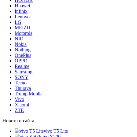
HONOR
Huawei
Infinix
Lenovo
LG
MEIZU
Motorola
NIO
Nokia
Nothing
OnePlus
OPPO
Realme
Samsung
SONY
Tecno
Thuraya
Trump Mobile
Vivo
Xiaomi
ZTE
Новинки сайта
vivo T5 Lite
vivo Y500