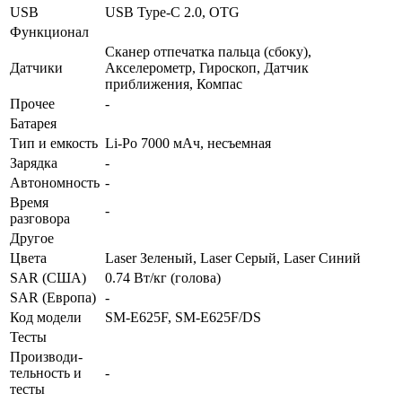
USB
USB Type-C 2.0, OTG
Функционал
Сканер отпечатка пальца (сбоку),
Датчики
Акселерометр, Гироскоп, Датчик
приближения, Компас
Прочее
-
Батарея
Тип и емкость
Li-Po 7000 мАч, несъемная
Зарядка
-
Автоно­мность
-
Время
-
разговора
Другое
Цвета
Laser Зеленый, Laser Серый, Laser Синий
SAR (США)
0.74 Вт/кг (голова)
SAR (Европа)
-
Код модели
SM-E625F, SM-E625F/DS
Тесты
Производи­
тельность и
-
тесты