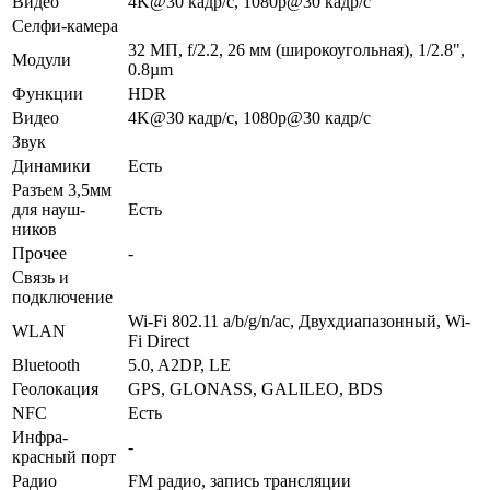
Видео
4K@30 кадр/с, 1080p@30 кадр/с
Селфи-камера
32 МП, f/2.2, 26 мм (широкоугольная), 1/2.8",
Модули
0.8µm
Функ­ции
HDR
Видео
4K@30 кадр/с, 1080p@30 кадр/с
Звук
Динамики
Есть
Разъем 3,5мм
для науш­
Есть
ников
Прочее
-
Связь и
подключение
Wi-Fi 802.11 a/b/g/n/ac, Двухдиапазонный, Wi-
WLAN
Fi Direct
Bluetooth
5.0, A2DP, LE
Геолока­ция
GPS, GLONASS, GALILEO, BDS
NFC
Есть
Инфра­
-
красный порт
Радио
FM радио, запись трансляции