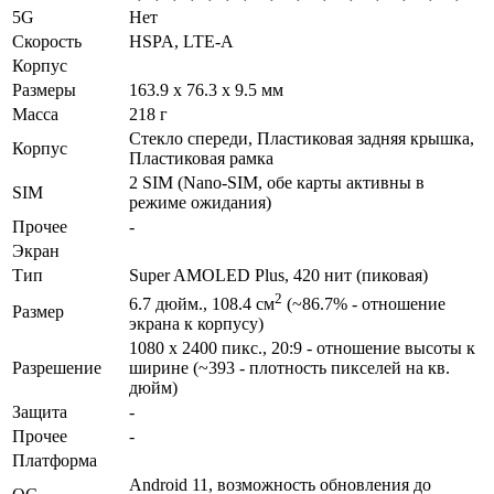
5G
Нет
Скорость
HSPA, LTE-A
Корпус
Размеры
163.9 x 76.3 x 9.5 мм
Масса
218 г
Стекло спереди, Пластиковая задняя крышка,
Корпус
Пластиковая рамка
2 SIM (Nano-SIM, обе карты активны в
SIM
режиме ожидания)
Прочее
-
Экран
Тип
Super AMOLED Plus, 420 нит (пиковая)
2
6.7 дюйм., 108.4 см
(~86.7% - отношение
Размер
экрана к корпусу)
1080 x 2400 пикс., 20:9 - отношение высоты к
Разре­шение
ширине (~393 - плотность пикселей на кв.
дюйм)
Защита
-
Прочее
-
Платформа
Android 11, возможность обновления до