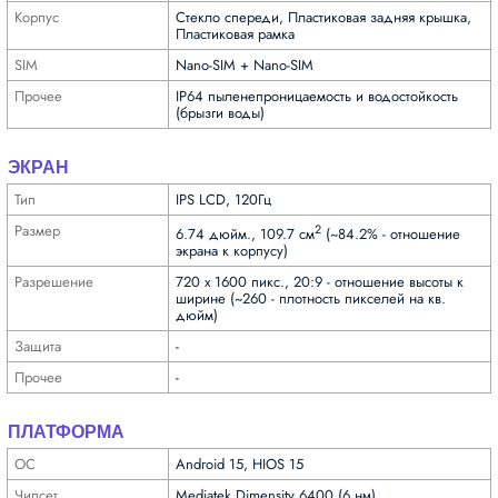
Корпус
Стекло спереди, Пластиковая задняя крышка,
Пластиковая рамка
SIM
Nano-SIM + Nano-SIM
Прочее
IP64 пыленепроницаемость и водостойкость
(брызги воды)
ЭКРАН
Тип
IPS LCD, 120Гц
Размер
2
6.74 дюйм., 109.7 см
(~84.2% - отношение
экрана к корпусу)
Разре­шение
720 x 1600 пикс., 20:9 - отношение высоты к
ширине (~260 - плотность пикселей на кв.
дюйм)
Защита
-
Прочее
-
ПЛАТФОРМА
ОС
Android 15, HIOS 15
Чипсет
Mediatek Dimensity 6400 (6 нм)