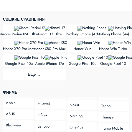
СВЕЖИЕ СРАВНЕНИЯ
vs
vs
Xiaomi Redmi K90 Ultra
Xiaomi 17 Ultra
Nothing Phone (4b)
Nothing Phone (4a)
vs
vs
Honor X70 Pro Max
Honor X80 Pro Max
Honor Win
Honor Win Turbo
vs
vs
Google Pixel 10a
Apple iPhone 17e
Google Pixel 10a
Google Pixel 10
Ещё →
ФИРМЫ
Apple
Huawei
Nokia
Tecno
ASUS
Infinix
Nothing
Thuraya
Blackview
Lenovo
OnePlus
Trump Mobile