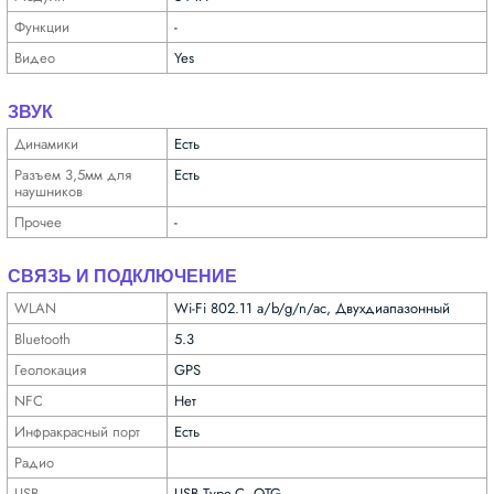
Функ­ции
-
Видео
Yes
ЗВУК
Динамики
Есть
Разъем 3,5мм для
Есть
науш­ников
Прочее
-
СВЯЗЬ И ПОДКЛЮЧЕНИЕ
WLAN
Wi-Fi 802.11 a/b/g/n/ac, Двухдиапазонный
Bluetooth
5.3
Геолока­ция
GPS
NFC
Нет
Инфра­красный порт
Есть
Радио
USB
USB Type-C, OTG