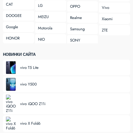
CAT
LG
OPPO
Vivo
DOOGEE
MEIZU
Realme
Xiaomi
Google
Motorola
Samsung
ZTE
HONOR
NIO
SONY
НОВИНКИ САЙТА
vivo T5 Lite
vivo Y500
vivo iQOO Z11i
vivo X Fold6