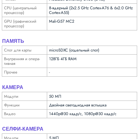
CPU (централь­ный
8-ядерный (2x2.5 GHz Cortex-A76 & 6x2.0 GHz
процес­сор)
Cortex-A55)
GPU (графи­ческий
Mali-G57 MC2
процес­сор)
ПАМЯТЬ
Слот для карты
microSDXC (отдельный слот)
Внутрен­няя и опера­
128ГБ 4ГБ RAM
тивная
Прочее
-
КАМЕРА
Модули
50 МП
Функ­ции
Двойная светодиодная вспышка
Видео
1440p@30 кадр/с, 1080p@30 кадр/с
СЕЛФИ-КАМЕРА
Модули
5 МП