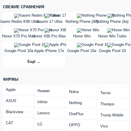
СВЕЖИЕ СРАВНЕНИЯ
vs
vs
Xiaomi Redmi K90 Ultra
Xiaomi 17 Ultra
Nothing Phone (4b)
Nothing Phone (4a)
vs
vs
Honor X70 Pro Max
Honor X80 Pro Max
Honor Win
Honor Win Turbo
vs
vs
Google Pixel 10a
Apple iPhone 17e
Google Pixel 10a
Google Pixel 10
Ещё →
ФИРМЫ
Apple
Huawei
Nokia
Tecno
ASUS
Infinix
Nothing
Thuraya
Blackview
Lenovo
OnePlus
Trump Mobile
CAT
LG
OPPO
Vivo