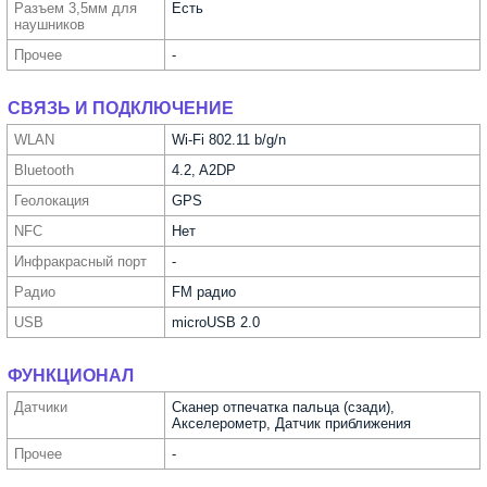
Разъем 3,5мм для
Есть
науш­ников
Прочее
-
СВЯЗЬ И ПОДКЛЮЧЕНИЕ
WLAN
Wi-Fi 802.11 b/g/n
Bluetooth
4.2, A2DP
Геолока­ция
GPS
NFC
Нет
Инфра­красный порт
-
Радио
FM радио
USB
microUSB 2.0
ФУНКЦИОНАЛ
Датчики
Сканер отпечатка пальца (сзади),
Акселерометр, Датчик приближения
Прочее
-