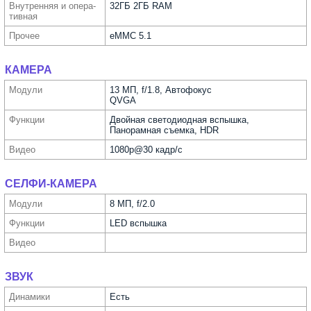
Внутрен­няя и опера­
32ГБ 2ГБ RAM
тивная
Прочее
eMMC 5.1
КАМЕРА
Модули
13 МП, f/1.8, Автофокус
QVGA
Функ­ции
Двойная светодиодная вспышка,
Панорамная съемка, HDR
Видео
1080p@30 кадр/с
СЕЛФИ-КАМЕРА
Модули
8 МП, f/2.0
Функ­ции
LED вспышка
Видео
ЗВУК
Динамики
Есть