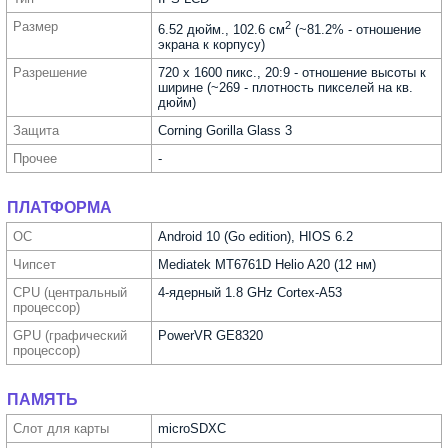
Размер
2
6.52 дюйм., 102.6 см
(~81.2% - отношение
экрана к корпусу)
Разре­шение
720 x 1600 пикс., 20:9 - отношение высоты к
ширине (~269 - плотность пикселей на кв.
дюйм)
Защита
Corning Gorilla Glass 3
Прочее
-
ПЛАТФОРМА
ОС
Android 10 (Go edition), HIOS 6.2
Чипсет
Mediatek MT6761D Helio A20 (12 нм)
CPU (централь­ный
4-ядерный 1.8 GHz Cortex-A53
процес­сор)
GPU (графи­ческий
PowerVR GE8320
процес­сор)
ПАМЯТЬ
Слот для карты
microSDXC