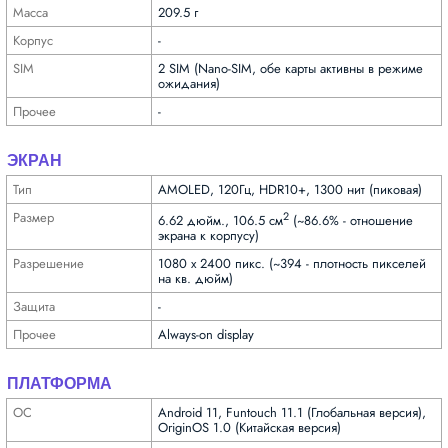
Масса
209.5 г
Корпус
-
SIM
2 SIM (Nano-SIM, обе карты активны в режиме
ожидания)
Прочее
-
ЭКРАН
Тип
AMOLED, 120Гц, HDR10+, 1300 нит (пиковая)
Размер
2
6.62 дюйм., 106.5 см
(~86.6% - отношение
экрана к корпусу)
Разре­шение
1080 x 2400 пикс. (~394 - плотность пикселей
на кв. дюйм)
Защита
-
Прочее
Always-on display
ПЛАТФОРМА
ОС
Android 11, Funtouch 11.1 (Глобальная версия),
OriginOS 1.0 (Китайская версия)