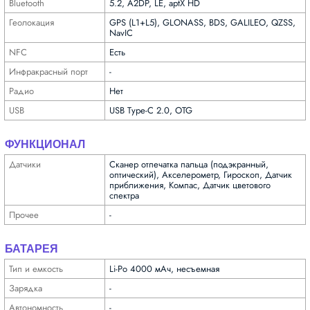
Bluetooth
5.2, A2DP, LE, aptX HD
Геолока­ция
GPS (L1+L5), GLONASS, BDS, GALILEO, QZSS,
NavIC
NFC
Есть
Инфра­красный порт
-
Радио
Нет
USB
USB Type-C 2.0, OTG
ФУНКЦИОНАЛ
Датчики
Сканер отпечатка пальца (подэкранный,
оптический), Акселерометр, Гироскоп, Датчик
приближения, Компас, Датчик цветового
спектра
Прочее
-
БАТАРЕЯ
Тип и емкость
Li-Po 4000 мАч, несъемная
Зарядка
-
Автоно­мность
-