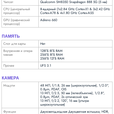
Чипсет
Qualcomm SM8350 Snapdragon 888 5G (5 нм)
CPU (централь­ный
8-ядерный (1x2.84 GHz Cortex-X1 & 3x2.42 GHz
процес­сор)
Cortex-A78 & 4x1.80 GHz Cortex-A55
GPU (графи­ческий
Adreno 660
процес­сор)
ПАМЯТЬ
Слот для карты
Нет
Внутрен­няя и опера­
128ГБ 8ГБ RAM
тивная
256ГБ 8ГБ RAM
256ГБ 12ГБ RAM
Прочее
UFS 3.1
КАМЕРА
Модули
48 МП, f/1.8, 26 мм (широкоугольная), 1/2.0",
0.8µm, PDAF, OIS
13 МП, f/2.5, 50 мм (телеобъектив), 1/2.8",
0.8µm, PDAF, 2x оптический зум
13 МП, f/2.2, 120˚, 16 мм (ультра­
широкоугольная)
Функ­ции
Двух­светодиодная Двухцветная вспышка, HDR,