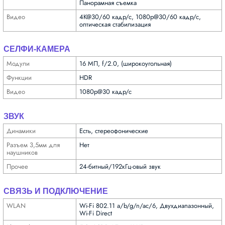
Панорамная съемка
Видео
4K@30/60 кадр/с, 1080p@30/60 кадр/с,
оптическая стабилизация
СЕЛФИ-КАМЕРА
Модули
16 МП, f/2.0, (широкоугольная)
Функ­ции
HDR
Видео
1080p@30 кадр/с
ЗВУК
Динамики
Есть, стереофонические
Разъем 3,5мм для
Нет
науш­ников
Прочее
24-битный/192кГц-овый звук
СВЯЗЬ И ПОДКЛЮЧЕНИЕ
WLAN
Wi-Fi 802.11 a/b/g/n/ac/6, Двухдиапазонный,
Wi-Fi Direct