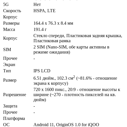
5G
Нет
Скорость
HSPA, LTE
Корпус
Размеры
164.4 x 76.3 x 8.4 мм
Масса
191.4 г
Стекло спереди, Пластиковая задняя крышка,
Корпус
Пластиковая рамка
2 SIM (Nano-SIM, обе карты активны в
SIM
режиме ожидания)
Прочее
-
Экран
Тип
IPS LCD
2
6.51 дюйм., 102.3 см
(~81.6% - отношение
Размер
экрана к корпусу)
720 x 1600 пикс., 20:9 - отношение высоты к
Разре­шение
ширине (~270 - плотность пикселей на кв.
дюйм)
Защита
-
Прочее
-
Платформа
ОС
Android 11, OriginOS 1.0 for iQOO