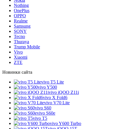
Nokia
Nothing
OnePlus
OPPO
Realme
Samsung
SONY
Tecno
Thuraya
Trump Mobile
Vivo
Xiaomi
ZTE
Новинки сайта
vivo T5 Lite
vivo Y500
vivo iQOO Z11i
vivo X Fold6
vivo V70 Lite
vivo S60
vivo S60e
vivo T5
vivo Y600 Turbo
vivo iQOO 15T