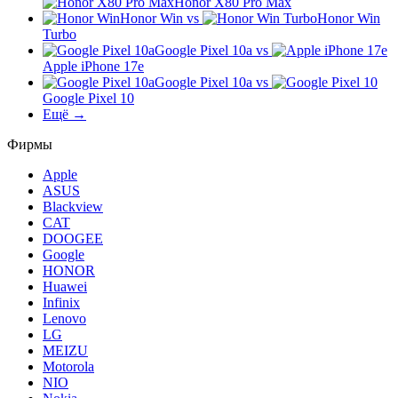
Honor X80 Pro Max
Honor Win
vs
Honor Win
Turbo
Google Pixel 10a
vs
Apple iPhone 17e
Google Pixel 10a
vs
Google Pixel 10
Ещё →
Фирмы
Apple
ASUS
Blackview
CAT
DOOGEE
Google
HONOR
Huawei
Infinix
Lenovo
LG
MEIZU
Motorola
NIO