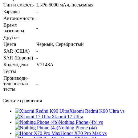
Тип и емкость
Li-Po 5000 мАч, несъемная
Зарядка
-
Автоно­мность
-
Время
-
разговора
Другое
Цвета
Черный, Серебристый
SAR (США)
-
SAR (Европа)
-
Код модели
V2143A
Тесты
Производи­
тельность и
-
тесты
Свежие сравнения
Xiaomi Redmi K90 Ultra
vs
Xiaomi 17 Ultra
Nothing Phone (4b)
vs
Nothing Phone (4a)
Honor X70 Pro Max
vs