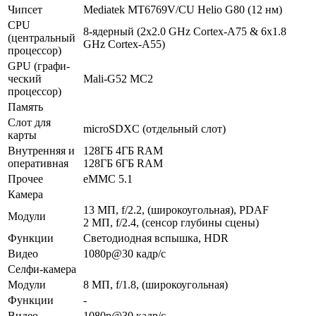
Чипсет
Mediatek MT6769V/CU Helio G80 (12 нм)
CPU
8-ядерный (2x2.0 GHz Cortex-A75 & 6x1.8
(централь­ный
GHz Cortex-A55)
процес­сор)
GPU (графи­
ческий
Mali-G52 MC2
процес­сор)
Память
Слот для
microSDXC (отдельный слот)
карты
Внутрен­няя и
128ГБ 4ГБ RAM
опера­тивная
128ГБ 6ГБ RAM
Прочее
eMMC 5.1
Камера
13 МП, f/2.2, (широкоугольная), PDAF
Модули
2 МП, f/2.4, (сенсор глубины сцены)
Функ­ции
Светодиодная вспышка, HDR
Видео
1080p@30 кадр/с
Селфи-камера
Модули
8 МП, f/1.8, (широкоугольная)
Функ­ции
-
Видео
1080p@30 кадр/с