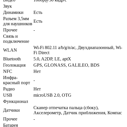
Звук
Динамики
Есть
Разъем 3,5мм
Есть
для науш­ников
Прочее
-
Связь и
подключение
Wi-Fi 802.11 a/b/g/n/ac, Двухдиапазонный, Wi-
WLAN
Fi Direct
Bluetooth
5.0, A2DP, LE, aptX
Геолока­ция
GPS, GLONASS, GALILEO, BDS
NFC
Нет
Инфра­
-
красный порт
Радио
Нет
USB
microUSB 2.0, OTG
Функционал
Сканер отпечатка пальца (сбоку),
Датчики
Акселерометр, Датчик приближения, Компас
Прочее
-
Батарея