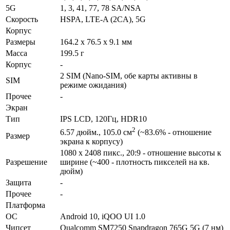
5G
1, 3, 41, 77, 78 SA/NSA
Скорость
HSPA, LTE-A (2CA), 5G
Корпус
Размеры
164.2 x 76.5 x 9.1 мм
Масса
199.5 г
Корпус
-
2 SIM (Nano-SIM, обе карты активны в
SIM
режиме ожидания)
Прочее
-
Экран
Тип
IPS LCD, 120Гц, HDR10
2
6.57 дюйм., 105.0 см
(~83.6% - отношение
Размер
экрана к корпусу)
1080 x 2408 пикс., 20:9 - отношение высоты к
Разре­шение
ширине (~400 - плотность пикселей на кв.
дюйм)
Защита
-
Прочее
-
Платформа
ОС
Android 10, iQOO UI 1.0
Чипсет
Qualcomm SM7250 Snapdragon 765G 5G (7 нм)