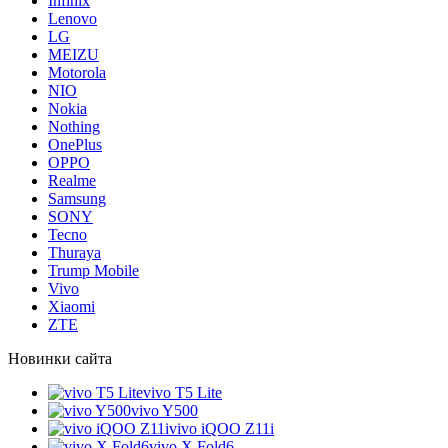
Infinix
Lenovo
LG
MEIZU
Motorola
NIO
Nokia
Nothing
OnePlus
OPPO
Realme
Samsung
SONY
Tecno
Thuraya
Trump Mobile
Vivo
Xiaomi
ZTE
Новинки сайта
vivo T5 Lite
vivo Y500
vivo iQOO Z11i
vivo X Fold6