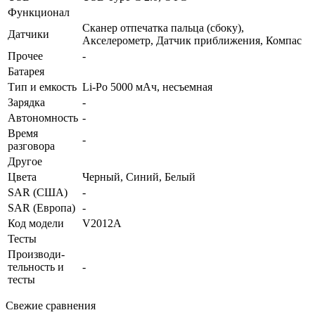
Функционал
Сканер отпечатка пальца (сбоку),
Датчики
Акселерометр, Датчик приближения, Компас
Прочее
-
Батарея
Тип и емкость
Li-Po 5000 мАч, несъемная
Зарядка
-
Автоно­мность
-
Время
-
разговора
Другое
Цвета
Черный, Синий, Белый
SAR (США)
-
SAR (Европа)
-
Код модели
V2012A
Тесты
Производи­
тельность и
-
тесты
Свежие сравнения