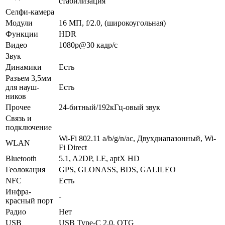
стабилизация
Селфи-камера
Модули
16 МП, f/2.0, (широкоугольная)
Функ­ции
HDR
Видео
1080p@30 кадр/с
Звук
Динамики
Есть
Разъем 3,5мм
для науш­
Есть
ников
Прочее
24-битный/192кГц-овый звук
Связь и
подключение
Wi-Fi 802.11 a/b/g/n/ac, Двухдиапазонный, Wi-
WLAN
Fi Direct
Bluetooth
5.1, A2DP, LE, aptX HD
Геолока­ция
GPS, GLONASS, BDS, GALILEO
NFC
Есть
Инфра­
-
красный порт
Радио
Нет
USB
USB Type-C 2.0, OTG