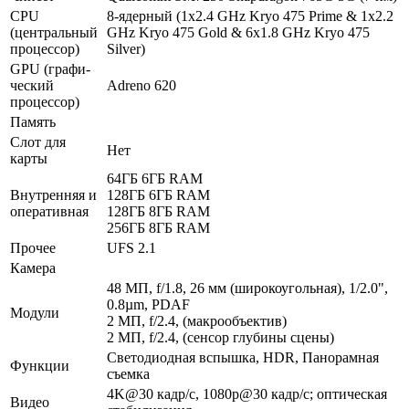
CPU
8-ядерный (1x2.4 GHz Kryo 475 Prime & 1x2.2
(централь­ный
GHz Kryo 475 Gold & 6x1.8 GHz Kryo 475
процес­сор)
Silver)
GPU (графи­
ческий
Adreno 620
процес­сор)
Память
Слот для
Нет
карты
64ГБ 6ГБ RAM
Внутрен­няя и
128ГБ 6ГБ RAM
опера­тивная
128ГБ 8ГБ RAM
256ГБ 8ГБ RAM
Прочее
UFS 2.1
Камера
48 МП, f/1.8, 26 мм (широкоугольная), 1/2.0",
0.8µm, PDAF
Модули
2 МП, f/2.4, (макрообъектив)
2 МП, f/2.4, (сенсор глубины сцены)
Светодиодная вспышка, HDR, Панорамная
Функ­ции
съемка
4K@30 кадр/с, 1080p@30 кадр/с; оптическая
Видео