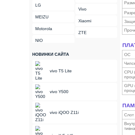
Разм
LG
Vivo
Разр
MEIZU
Xiaomi
Защи
Motorola
Проч
ZTE
NIO
ПЛА
НОВИНКИ САЙТА
ОС
Чипс
vivo T5 Lite
CPU 
проце
GPU 
проце
vivo Y500
ПАМ
vivo iQOO Z11i
Слот
Внутр
тивн