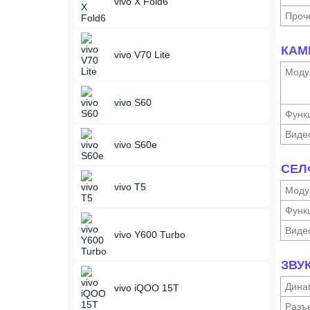
vivo X Fold6
Проч
КАМ
vivo V70 Lite
Моду
vivo S60
Функ­
Виде
vivo S60e
СЕЛ
vivo T5
Моду
Функ­
Виде
vivo Y600 Turbo
ЗВУ
Дина
vivo iQOO 15T
Разъ