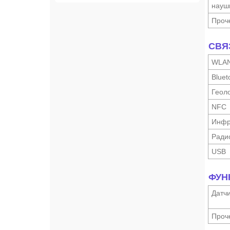
науш­
Проч
СВЯ
WLA
Bluet
Геоло
NFC
Инфр
Ради
USB
ФУН
Датч
Проч