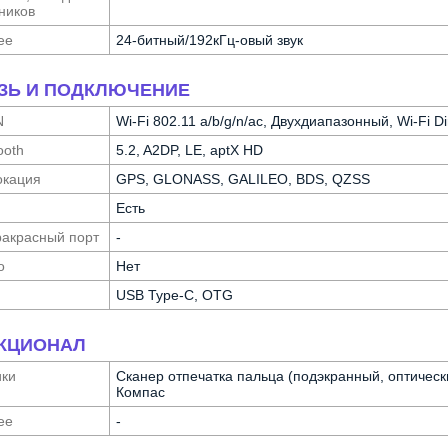
ников
ее
24-битный/192кГц-овый звук
ЗЬ И ПОДКЛЮЧЕНИЕ
N
Wi-Fi 802.11 a/b/g/n/ac, Двухдиапазонный, Wi-Fi Di
ooth
5.2, A2DP, LE, aptX HD
ка­ция
GPS, GLONASS, GALILEO, BDS, QZSS
Есть
а­красный порт
-
о
Нет
USB Type-C, OTG
КЦИОНАЛ
ики
Сканер отпечатка пальца (подэкранный, оптическ
Компас
ее
-