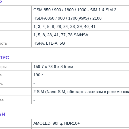
Ь
GSM 850 / 900 / 1800 / 1900 - SIM 1 & SIM 2
HSDPA 850 / 900 / 1700(AWS) / 2100
1, 3, 4, 5, 8, 28, 34, 38, 39, 40, 41
1, 5, 8, 28, 41, 77, 78 SA/NSA
ость
HSPA, LTE-A, 5G
ПУС
еры
159.7 x 73.6 x 8.5 мм
а
190 г
ус
-
2 SIM (Nano-SIM, обе карты активны в режиме ож
ее
-
АН
AMOLED, 90Гц, HDR10+