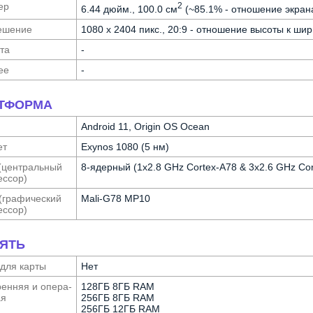
ер
2
6.44 дюйм., 100.0 см
(~85.1% - отношение экрана
е­шение
1080 x 2404 пикс., 20:9 - отношение высоты к шир
та
-
ее
-
ТФОРМА
Android 11, Origin OS Ocean
ет
Exynos 1080 (5 нм)
(централь­ный
8-ядерный (1x2.8 GHz Cortex-A78 & 3x2.6 GHz Cor
с­сор)
(графи­ческий
Mali-G78 MP10
с­сор)
ЯТЬ
 для карты
Нет
ен­няя и опера­
128ГБ 8ГБ RAM
ая
256ГБ 8ГБ RAM
256ГБ 12ГБ RAM