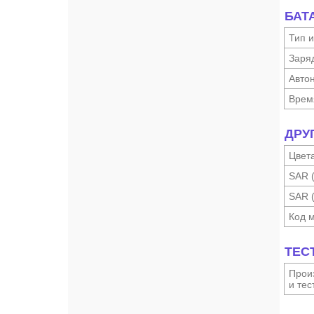
БАТ
Тип и
Заря
Автон
Врем
ДРУ
Цвет
SAR 
SAR 
Код 
ТЕС
Произ
и тес