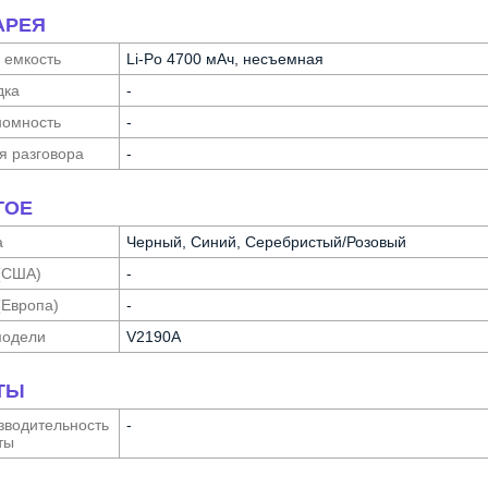
АРЕЯ
 емкость
Li-Po 4700 мАч, несъемная
дка
-
о­мность
-
я разговора
-
ГОЕ
а
Черный, Синий, Серебристый/Розовый
(США)
-
(Европа)
-
модели
V2190A
ТЫ
води­тельность
-
ты