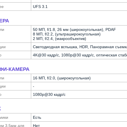
ее
UFS 3.1
ЕРА
ли
50 МП, f/1.8, 26 мм (широкоугольная), PDAF
8 МП, f/2.2, (ультра­широкоугольная)
2 МП, f/2.4, (макрообъектив)
ции
Светодиодная вспышка, HDR, Панорамная съемк
о
4K@30 кадр/с, 1080p@30 кадр/с, оптическая ста
ФИ-КАМЕРА
ли
16 МП, f/2.0, (широкоугольная)
ции
-
о
1080p@30 кадр/с
К
мики
Есть
ем 3,5мм для
Нет