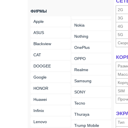
СЕТ
2G
ФИРМЫ
3G
Apple
Nokia
4G
ASUS
5G
Nothing
Скор
Blackview
OnePlus
CAT
КОР
OPPO
DOOGEE
Разм
Realme
Масс
Google
Samsung
Корп
HONOR
SIM
SONY
Проч
Huawei
Tecno
Infinix
ЭКР
Thuraya
Lenovo
Тип
Trump Mobile