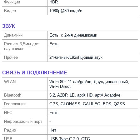
Функ­ции
HDR
Видео
1080p@30 кадр/с
ЗВУК
Динамики
Есть, с 2-мя динамиками
Разъем 3,5мм для
Есть
науш­ников
Прочее
24-битный/192кГц-овый звук
СВЯЗЬ И ПОДКЛЮЧЕНИЕ
WLAN
Wi-Fi 802.11 a/b/g/n/ac, Двухдиапазонный,
Wi-Fi Direct
Bluetooth
5.2, A2DP, LE, aptX HD, aptX Adaptive
Геолока­ция
GPS, GLONASS, GALILEO, BDS, QZSS
NFC
Есть
Инфра­красный порт
-
Радио
Нет
USB
USB Type-C 2.0, OTG