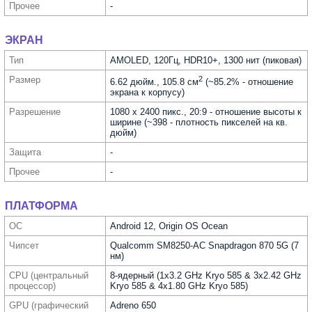
Прочее
-
ЭКРАН
Тип
AMOLED, 120Гц, HDR10+, 1300 нит (пиковая)
Размер
2
6.62 дюйм., 105.8 см
(~85.2% - отношение
экрана к корпусу)
Разре­шение
1080 x 2400 пикс., 20:9 - отношение высоты к
ширине (~398 - плотность пикселей на кв.
дюйм)
Защита
-
Прочее
-
ПЛАТФОРМА
ОС
Android 12, Origin OS Ocean
Чипсет
Qualcomm SM8250-AC Snapdragon 870 5G (7
нм)
CPU (централь­ный
8-ядерный (1x3.2 GHz Kryo 585 & 3x2.42 GHz
процес­сор)
Kryo 585 & 4x1.80 GHz Kryo 585)
GPU (графи­ческий
Adreno 650