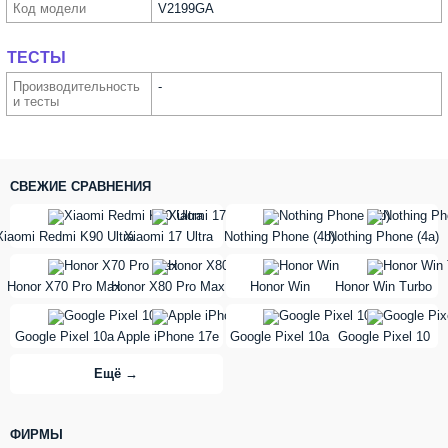
Код модели
V2199GA
ТЕСТЫ
Производи­тельность
-
и тесты
СВЕЖИЕ СРАВНЕНИЯ
vs
vs
Xiaomi Redmi K90 Ultra
Xiaomi 17 Ultra
Nothing Phone (4b)
Nothing Phone (4a)
vs
vs
Honor X70 Pro Max
Honor X80 Pro Max
Honor Win
Honor Win Turbo
vs
vs
Google Pixel 10a
Apple iPhone 17e
Google Pixel 10a
Google Pixel 10
Ещё →
ФИРМЫ