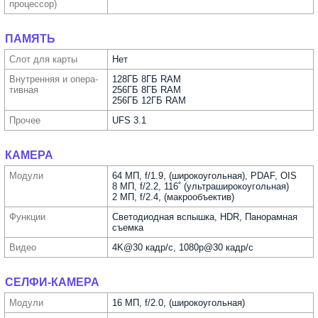
процес­сор)
ПАМЯТЬ
Слот для карты
Нет
Внутрен­няя и опера­
128ГБ 8ГБ RAM
тивная
256ГБ 8ГБ RAM
256ГБ 12ГБ RAM
Прочее
UFS 3.1
КАМЕРА
Модули
64 МП, f/1.9, (широкоугольная), PDAF, OIS
8 МП, f/2.2, 116˚ (ультра­широкоугольная)
2 МП, f/2.4, (макрообъектив)
Функ­ции
Светодиодная вспышка, HDR, Панорамная
съемка
Видео
4K@30 кадр/с, 1080p@30 кадр/с
СЕЛФИ-КАМЕРА
Модули
16 МП, f/2.0, (широкоугольная)