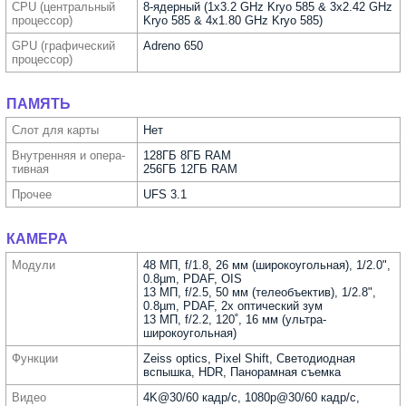
CPU (централь­ный
8-ядерный (1x3.2 GHz Kryo 585 & 3x2.42 GHz
процес­сор)
Kryo 585 & 4x1.80 GHz Kryo 585)
GPU (графи­ческий
Adreno 650
процес­сор)
ПАМЯТЬ
Слот для карты
Нет
Внутрен­няя и опера­
128ГБ 8ГБ RAM
тивная
256ГБ 12ГБ RAM
Прочее
UFS 3.1
КАМЕРА
Модули
48 МП, f/1.8, 26 мм (широкоугольная), 1/2.0",
0.8µm, PDAF, OIS
13 МП, f/2.5, 50 мм (телеобъектив), 1/2.8",
0.8µm, PDAF, 2x оптический зум
13 МП, f/2.2, 120˚, 16 мм (ультра­
широкоугольная)
Функ­ции
Zeiss optics, Pixel Shift, Светодиодная
вспышка, HDR, Панорамная съемка
Видео
4K@30/60 кадр/с, 1080p@30/60 кадр/с,