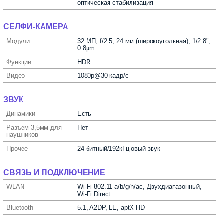
оптическая стабилизация
СЕЛФИ-КАМЕРА
Модули
32 МП, f/2.5, 24 мм (широкоугольная), 1/2.8",
0.8µm
Функ­ции
HDR
Видео
1080p@30 кадр/с
ЗВУК
Динамики
Есть
Разъем 3,5мм для
Нет
науш­ников
Прочее
24-битный/192кГц-овый звук
СВЯЗЬ И ПОДКЛЮЧЕНИЕ
WLAN
Wi-Fi 802.11 a/b/g/n/ac, Двухдиапазонный,
Wi-Fi Direct
Bluetooth
5.1, A2DP, LE, aptX HD