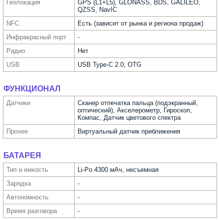
Геолока­ция
GPS (L1+L5), GLONASS, BDS, GALILEO,
QZSS, NavIC
NFC
Есть (зависит от рынка и региона продаж)
Инфра­красный порт
-
Радио
Нет
USB
USB Type-C 2.0, OTG
ФУНКЦИОНАЛ
Датчики
Сканер отпечатка пальца (подэкранный,
оптический), Акселерометр, Гироскоп,
Компас, Датчик цветового спектра
Прочее
Виртуальный датчик приближения
БАТАРЕЯ
Тип и емкость
Li-Po 4300 мАч, несъемная
Зарядка
-
Автоно­мность
-
Время разговора
-