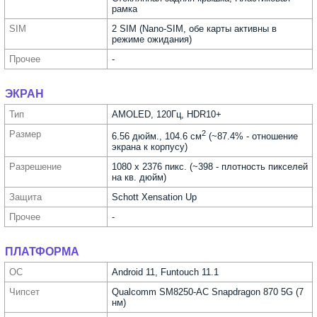
рамка
SIM
2 SIM (Nano-SIM, обе карты активны в
режиме ожидания)
Прочее
-
ЭКРАН
Тип
AMOLED, 120Гц, HDR10+
Размер
2
6.56 дюйм., 104.6 см
(~87.4% - отношение
экрана к корпусу)
Разре­шение
1080 x 2376 пикс. (~398 - плотность пикселей
на кв. дюйм)
Защита
Schott Xensation Up
Прочее
-
ПЛАТФОРМА
ОС
Android 11, Funtouch 11.1
Чипсет
Qualcomm SM8250-AC Snapdragon 870 5G (7
нм)