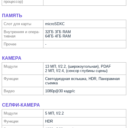
процес­сор)
ПАМЯТЬ
Слот для карты
microSDXC
Внутрен­няя и опера­
32ГБ 3ГБ RAM
тивная
64ГБ 4ГБ RAM
Прочее
-
КАМЕРА
Модули
13 МП, f/2.2, (широкоугольная), PDAF
2 МП, f/2.4, (сенсор глубины сцены)
Функ­ции
Светодиодная вспышка, HDR, Панорамная
съемка
Видео
1080p@30 кадр/с
СЕЛФИ-КАМЕРА
Модули
5 МП, f/2.2
Функ­ции
HDR