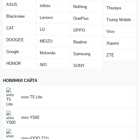
ASUS
Infinix
Nothing
Thuraya
Blackview
Lenovo
OnePlus
Trump Mobile
CAT
LG
OPPO
Vivo
DOOGEE
MEIZU
Realme
Xiaomi
Google
Motorola
Samsung
ZTE
HONOR
NIO
SONY
НОВИНКИ САЙТА
vivo T5 Lite
vivo Y500
vivo iQOO Z11i