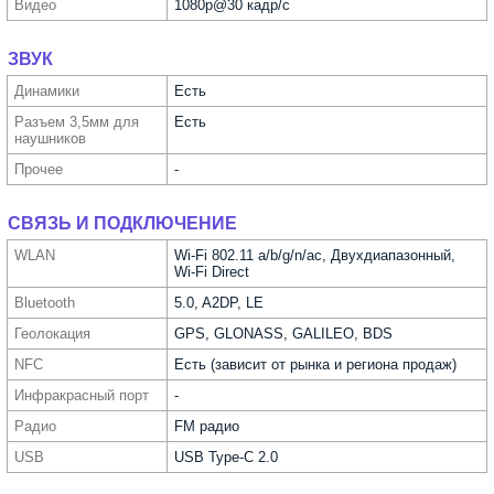
Видео
1080p@30 кадр/с
ЗВУК
Динамики
Есть
Разъем 3,5мм для
Есть
науш­ников
Прочее
-
СВЯЗЬ И ПОДКЛЮЧЕНИЕ
WLAN
Wi-Fi 802.11 a/b/g/n/ac, Двухдиапазонный,
Wi-Fi Direct
Bluetooth
5.0, A2DP, LE
Геолока­ция
GPS, GLONASS, GALILEO, BDS
NFC
Есть (зависит от рынка и региона продаж)
Инфра­красный порт
-
Радио
FM радио
USB
USB Type-C 2.0