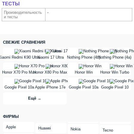
ТЕСТЫ
Производи­тельность
-
и тесты
СВЕЖИЕ СРАВНЕНИЯ
vs
vs
Xiaomi Redmi K90 Ultra
Xiaomi 17 Ultra
Nothing Phone (4b)
Nothing Phone (4a)
vs
vs
Honor X70 Pro Max
Honor X80 Pro Max
Honor Win
Honor Win Turbo
vs
vs
Google Pixel 10a
Apple iPhone 17e
Google Pixel 10a
Google Pixel 10
Ещё →
ФИРМЫ
Apple
Huawei
Nokia
Tecno