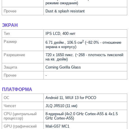
режиме ожидания)
Прочее
Dust & splash resistant
ЭКРАН
Тип
IPS LCD, 400 нит
Размер
2
6.71 дюйм., 106.5 см
(~82.0% - отношение
экрана к корпусу)
Разре­шение
720 x 1650 пикс. (~268 - плотность пикселей
на кв. дюйм)
Защита
Corning Gorilla Glass
Прочее
-
ПЛАТФОРМА
ОС
Android 11, MIUI 13 for POCO
Чипсет
JLQ JR510 (11 нм)
CPU (централь­ный
8-ядерный (4x2.0 GHz Cortex-A55 & 4x1.5
процес­сор)
GHz Cortex-A55)
GPU (графи­ческий
Mali-G57 MC1