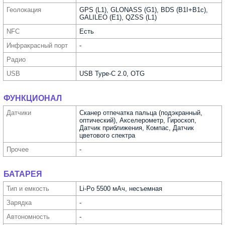
Геолока­ция
GPS (L1), GLONASS (G1), BDS (B1I+B1c),
GALILEO (E1), QZSS (L1)
NFC
Есть
Инфра­красный порт
-
Радио
USB
USB Type-C 2.0, OTG
ФУНКЦИОНАЛ
Датчики
Сканер отпечатка пальца (подэкранный,
оптический), Акселерометр, Гироскоп,
Датчик приближения, Компас, Датчик
цветового спектра
Прочее
-
БАТАРЕЯ
Тип и емкость
Li-Po 5500 мАч, несъемная
Зарядка
-
Автоно­мность
-