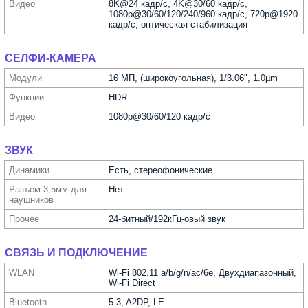
Видео
8K@24 кадр/с, 4K@30/60 кадр/с,
1080p@30/60/120/240/960 кадр/с, 720p@1920
кадр/с, оптическая стабилизация
СЕЛФИ-КАМЕРА
Модули
16 МП, (широкоугольная), 1/3.06", 1.0µm
Функ­ции
HDR
Видео
1080p@30/60/120 кадр/с
ЗВУК
Динамики
Есть, стереофонические
Разъем 3,5мм для
Нет
науш­ников
Прочее
24-битный/192кГц-овый звук
СВЯЗЬ И ПОДКЛЮЧЕНИЕ
WLAN
Wi-Fi 802.11 a/b/g/n/ac/6e, Двухдиапазонный,
Wi-Fi Direct
Bluetooth
5.3, A2DP, LE