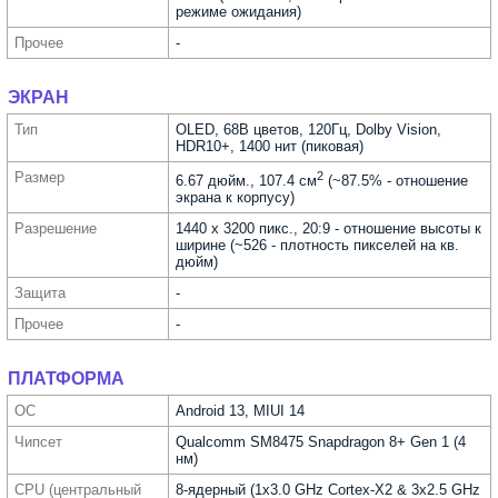
режиме ожидания)
Прочее
-
ЭКРАН
Тип
OLED, 68B цветов, 120Гц, Dolby Vision,
HDR10+, 1400 нит (пиковая)
Размер
2
6.67 дюйм., 107.4 см
(~87.5% - отношение
экрана к корпусу)
Разре­шение
1440 x 3200 пикс., 20:9 - отношение высоты к
ширине (~526 - плотность пикселей на кв.
дюйм)
Защита
-
Прочее
-
ПЛАТФОРМА
ОС
Android 13, MIUI 14
Чипсет
Qualcomm SM8475 Snapdragon 8+ Gen 1 (4
нм)
CPU (централь­ный
8-ядерный (1x3.0 GHz Cortex-X2 & 3x2.5 GHz