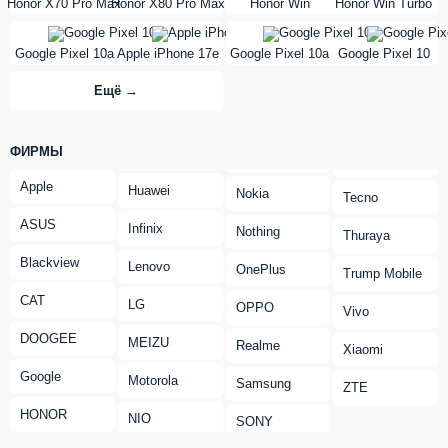
Honor X70 Pro Max
Honor X80 Pro Max
Honor Win
Honor Win Turbo
vs
vs
Google Pixel 10a
Apple iPhone 17e
Google Pixel 10a
Google Pixel 10
Ещё →
ФИРМЫ
Apple
Huawei
Nokia
Tecno
ASUS
Infinix
Nothing
Thuraya
Blackview
Lenovo
OnePlus
Trump Mobile
CAT
LG
OPPO
Vivo
DOOGEE
MEIZU
Realme
Xiaomi
Google
Motorola
Samsung
ZTE
HONOR
NIO
SONY