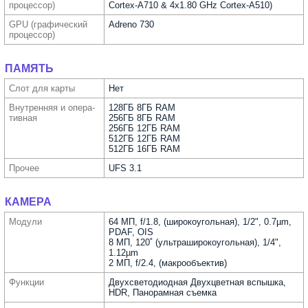
процес­сор)
Cortex-A710 & 4x1.80 GHz Cortex-A510)
GPU (графи­ческий
Adreno 730
процес­сор)
ПАМЯТЬ
Слот для карты
Нет
Внутрен­няя и опера­
128ГБ 8ГБ RAM
тивная
256ГБ 8ГБ RAM
256ГБ 12ГБ RAM
512ГБ 12ГБ RAM
512ГБ 16ГБ RAM
Прочее
UFS 3.1
КАМЕРА
Модули
64 МП, f/1.8, (широкоугольная), 1/2", 0.7µm,
PDAF, OIS
8 МП, 120˚ (ультра­широкоугольная), 1/4",
1.12µm
2 МП, f/2.4, (макрообъектив)
Функ­ции
Двух­светодиодная Двухцветная вспышка,
HDR, Панорамная съемка