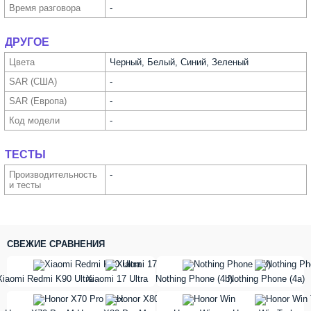
Время разговора
-
ДРУГОЕ
Цвета
Черный, Белый, Синий, Зеленый
SAR (США)
-
SAR (Европа)
-
Код модели
-
ТЕСТЫ
Производи­тельность
-
и тесты
СВЕЖИЕ СРАВНЕНИЯ
vs
vs
Xiaomi Redmi K90 Ultra
Xiaomi 17 Ultra
Nothing Phone (4b)
Nothing Phone (4a)
vs
vs