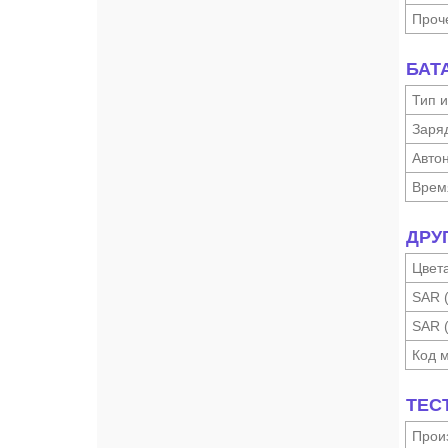
Проч
БАТ
Тип и
Заря
Автон
Врем
ДРУ
Цвет
SAR 
SAR 
Код 
ТЕС
Произ