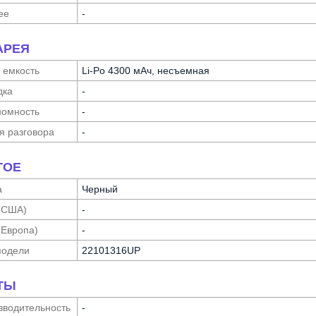
ее
-
АРЕЯ
 емкость
Li-Po 4300 мАч, несъемная
дка
-
о­мность
-
я разговора
-
ГОЕ
а
Черный
(США)
-
(Европа)
-
модели
22101316UP
ТЫ
води­тельность
-