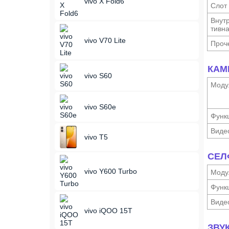
vivo X Fold6
Слот
Внутр
тивн
vivo V70 Lite
Проч
КАМ
vivo S60
Моду
vivo S60e
Функ­
Виде
vivo T5
СЕЛ
vivo Y600 Turbo
Моду
Функ­
Виде
vivo iQOO 15T
ЗВУ