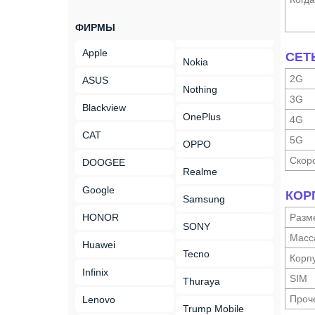
ФИРМЫ
Apple
СЕТ
Nokia
2G
ASUS
Nothing
3G
Blackview
OnePlus
4G
CAT
5G
OPPO
Скор
DOOGEE
Realme
Google
КОР
Samsung
HONOR
Разм
SONY
Масс
Huawei
Tecno
Корп
Infinix
SIM
Thuraya
Проч
Lenovo
Trump Mobile