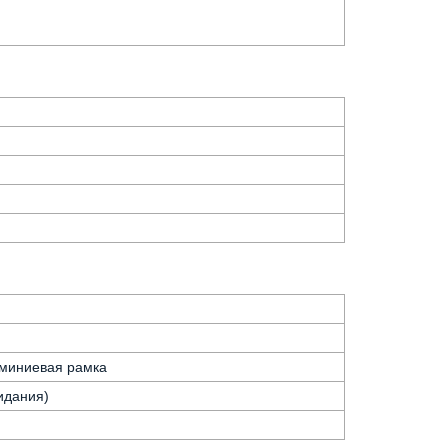
юминиевая рамка
идания)