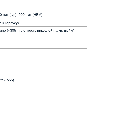
 нит (typ), 900 нит (HBM)
 к корпусу)
ине (~395 - плотность пикселей на кв. дюйм)
tex-A55)