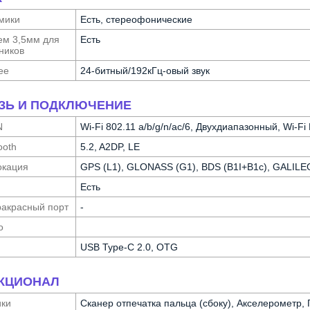
мики
Есть, стереофонические
ем 3,5мм для
Есть
ников
ее
24-битный/192кГц-овый звук
ЗЬ И ПОДКЛЮЧЕНИЕ
N
Wi-Fi 802.11 a/b/g/n/ac/6, Двухдиапазонный, Wi-Fi 
ooth
5.2, A2DP, LE
ка­ция
GPS (L1), GLONASS (G1), BDS (B1I+B1c), GALILEO
Есть
а­красный порт
-
о
USB Type-C 2.0, OTG
КЦИОНАЛ
ики
Сканер отпечатка пальца (сбоку), Акселерометр,