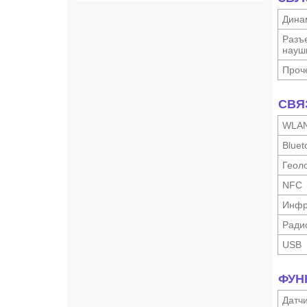
Дина
Разъ
науш­
Проч
СВЯ
WLA
Bluet
Геоло
NFC
Инфр
Ради
USB
ФУН
Датч