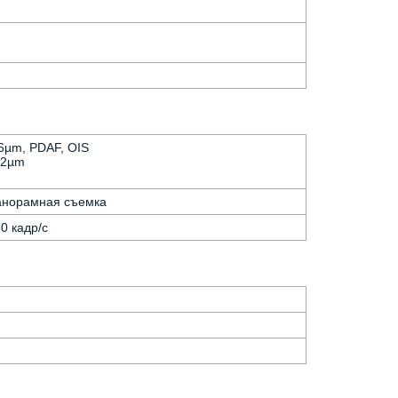
56µm, PDAF, OIS
.12µm
Панорамная съемка
0 кадр/с