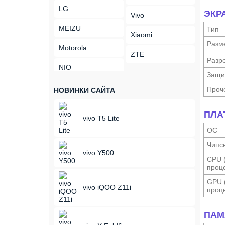
LG
ЭКР
Vivo
MEIZU
Тип
Xiaomi
Разм
Motorola
ZTE
Разр
NIO
Защи
Проч
НОВИНКИ САЙТА
ПЛА
vivo T5 Lite
ОС
Чипс
vivo Y500
CPU 
проце
GPU 
vivo iQOO Z11i
проце
ПАМ