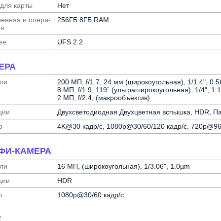
 для карты
Нет
ен­няя и опера­
256ГБ 8ГБ RAM
ая
ее
UFS 2.2
ЕРА
ли
200 МП, f/1.7, 24 мм (широкоугольная), 1/1.4", 0.
8 МП, f/1.9, 119˚ (ультра­широкоугольная), 1/4", 1
2 МП, f/2.4, (макрообъектив)
ции
Двух­светодиодная Двухцветная вспышка, HDR, 
о
4K@30 кадр/с, 1080p@30/60/120 кадр/с, 720p@96
ФИ-КАМЕРА
ли
16 МП, (широкоугольная), 1/3.06", 1.0µm
ции
HDR
о
1080p@30/60 кадр/с
К