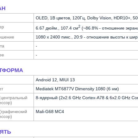
АН
OLED, 1B цветов, 120Гц, Dolby Vision, HDR10+, 500
ер
2
6.67 дюйм., 107.4 см
(~86.8% - отношение экрана
е­шение
1080 x 2400 пикс., 20:9 - отношение высоты к шир
та
-
ее
-
ТФОРМА
Android 12, MIUI 13
ет
Mediatek MT6877V Dimensity 1080 (6 нм)
(централь­ный
8-ядерный (2x2.6 GHz Cortex-A78 & 6x2.0 GHz Cor
с­сор)
(графи­ческий
Mali-G68 MC4
с­сор)
ЯТЬ