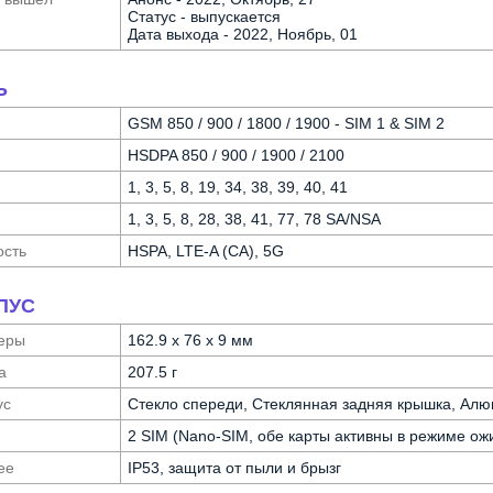
Статус - выпускается
Дата выхода - 2022, Ноябрь, 01
Ь
GSM 850 / 900 / 1800 / 1900 - SIM 1 & SIM 2
HSDPA 850 / 900 / 1900 / 2100
1, 3, 5, 8, 19, 34, 38, 39, 40, 41
1, 3, 5, 8, 28, 38, 41, 77, 78 SA/NSA
ость
HSPA, LTE-A (CA), 5G
ПУС
еры
162.9 x 76 x 9 мм
а
207.5 г
ус
Стекло спереди, Стеклянная задняя крышка, Ал
2 SIM (Nano-SIM, обе карты активны в режиме ож
ее
IP53, защита от пыли и брызг