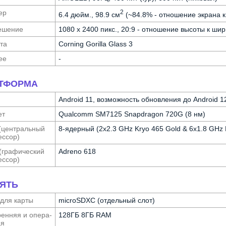
ер
2
6.4 дюйм., 98.9 см
(~84.8% - отношение экрана к
е­шение
1080 x 2400 пикс., 20:9 - отношение высоты к шир
та
Corning Gorilla Glass 3
ее
-
ТФОРМА
Android 11, возможность обновления до Android 1
ет
Qualcomm SM7125 Snapdragon 720G (8 нм)
(централь­ный
8-ядерный (2x2.3 GHz Kryo 465 Gold & 6x1.8 GHz K
с­сор)
(графи­ческий
Adreno 618
с­сор)
ЯТЬ
 для карты
microSDXC (отдельный слот)
ен­няя и опера­
128ГБ 8ГБ RAM
ая