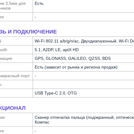
ем 3,5мм для
Есть
ников
ее
-
ЗЬ И ПОДКЛЮЧЕНИЕ
N
Wi-Fi 802.11 a/b/g/n/ac, Двухдиапазонный, Wi-Fi Di
ooth
5.1, A2DP, LE, aptX HD
ка­ция
GPS, GLONASS, GALILEO, QZSS, BDS
Есть (зависит от рынка и региона продаж)
а­красный порт
-
о
USB Type-C 2.0, OTG
КЦИОНАЛ
ики
Сканер отпечатка пальца (подэкранный, оптическ
Компас
ее
-