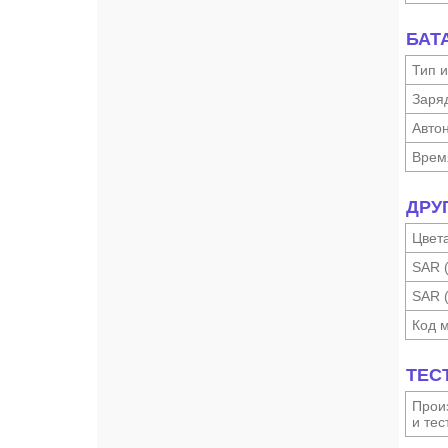
БАТ
Тип и
Заря
Автон
Врем
ДРУ
Цвет
SAR 
SAR 
Код 
ТЕС
Произ
и тес