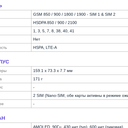
Ь
GSM 850 / 900 / 1800 / 1900 - SIM 1 & SIM 2
HSDPA 850 / 900 / 2100
1, 3, 5, 7, 8, 38, 40, 41
Нет
ость
HSPA, LTE-A
ПУС
еры
159.1 x 73.3 x 7.7 мм
а
171 г
ус
-
2 SIM (Nano-SIM, обе карты активны в режиме ож
ее
-
АН
AMOLED, 90Гц, 430 нит (typ), 600 нит (пиковая)