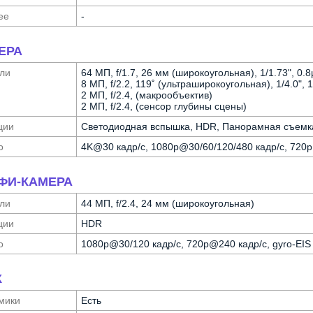
ее
-
ЕРА
ли
64 МП, f/1.7, 26 мм (широкоугольная), 1/1.73", 0
8 МП, f/2.2, 119˚ (ультра­широкоугольная), 1/4.0",
2 МП, f/2.4, (макрообъектив)
2 МП, f/2.4, (сенсор глубины сцены)
ции
Светодиодная вспышка, HDR, Панорамная съемк
о
4K@30 кадр/с, 1080p@30/60/120/480 кадр/с, 720
ФИ-КАМЕРА
ли
44 МП, f/2.4, 24 мм (широкоугольная)
ции
HDR
о
1080p@30/120 кадр/с, 720p@240 кадр/с, gyro-EIS
К
мики
Есть