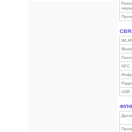
Разъ
науш­
Проч
СВЯ
WLA
Bluet
Геоло
NFC
Инфр
Ради
USB
ФУН
Датч
Проч