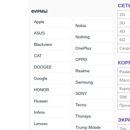
СЕТ
ФИРМЫ
2G
Apple
3G
Nokia
4G
ASUS
Nothing
5G
Blackview
OnePlus
Скор
CAT
OPPO
КОР
DOOGEE
Realme
Разм
Google
Масс
Samsung
Корп
HONOR
SONY
SIM
Huawei
Tecno
Проч
Infinix
Thuraya
ЭКР
Lenovo
Trump Mobile
Тип