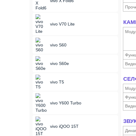
vivo X Fold6
Проч
КАМ
vivo V70 Lite
Моду
vivo S60
Функ­
vivo S60e
Виде
СЕЛ
vivo T5
Моду
Функ­
vivo Y600 Turbo
Виде
ЗВУ
vivo iQOO 15T
Дина