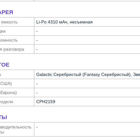
АРЕЯ
 емкость
Li-Po 4310 мАч, несъемная
дка
-
о­мность
-
я разговора
-
ГОЕ
а
Galactic Серебристый (Fantasy Серебристый), Зв
(США)
-
(Европа)
-
модели
CPH2159
ТЫ
води­тельность
-
ты