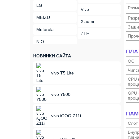
LG
Разм
Vivo
MEIZU
Разр
Xiaomi
Защи
Motorola
ZTE
Проч
NIO
ПЛА
НОВИНКИ САЙТА
ОС
Чипс
vivo T5 Lite
CPU 
проце
GPU 
vivo Y500
проце
ПАМ
vivo iQOO Z11i
Слот
Внутр
тивн