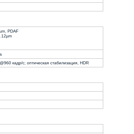
.8µm, PDAF
 1.12µm
а
p@960 кадр/с; оптическая стабилизация, HDR