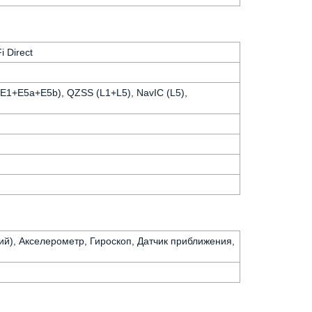
i Direct
E1+E5a+E5b), QZSS (L1+L5), NavIC (L5),
ий), Акселерометр, Гироскоп, Датчик приближения,