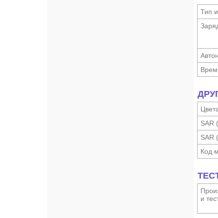
Тип и
Заря
Автон
Врем
ДРУ
Цвет
SAR 
SAR 
Код 
ТЕС
Произ
и тес