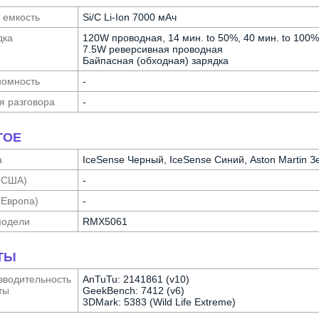
 емкость
Si/C Li-Ion 7000 мАч
дка
120W проводная, 14 мин. to 50%, 40 мин. to 100%
7.5W реверсивная проводная
Байпасная (обходная) зарядка
о­мность
-
я разговора
-
ГОЕ
а
IceSense Черный, IceSense Синий, Aston Martin 
(США)
-
(Европа)
-
модели
RMX5061
ТЫ
води­тельность
AnTuTu: 2141861 (v10)
ты
GeekBench: 7412 (v6)
3DMark: 5383 (Wild Life Extreme)