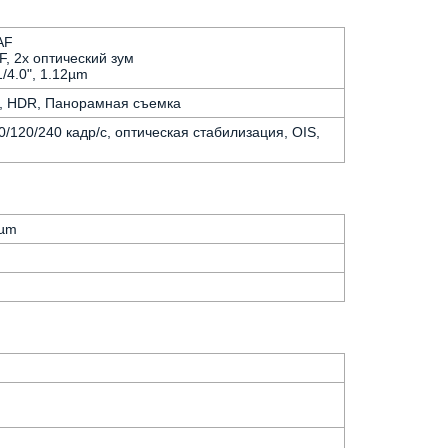
AF
AF, 2x оптический зум
1/4.0", 1.12µm
а, HDR, Панорамная съемка
/120/240 кадр/с, оптическая стабилизация, OIS,
8µm