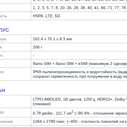
1, 2, 3, 5, 7, 8, 20, 26, 28, 38, 40, 41, 66, 71, 77, 
ость
HSPA, LTE, 5G
ПУС
еры
162.4 x 76.1 x 8.3 мм
а
206 г
ус
-
Nano-SIM + Nano-SIM + eSIM (максимум 2 однов
ее
IP69 пыленепроницаемость и водостойкость (выд
сохранит герметичность при погружении в воду не
АН
LTPO AMOLED, 1B цветов, 120Гц, HDR10+, Dolby Vis
(пиковая)
ер
2
6.78 дюйм., 111.7 см
(~90.4% - отношение экрана
е­шение
1264 x 2780 пикс. (~450 - плотность пикселей на 