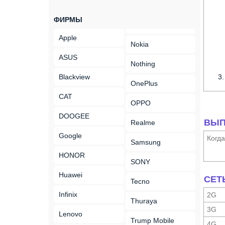
ФИРМЫ
Apple
Nokia
ASUS
Nothing
Blackview
OnePlus
CAT
OPPO
DOOGEE
ВЫП
Realme
Google
Когд
Samsung
HONOR
SONY
Huawei
СЕТ
Tecno
Infinix
2G
Thuraya
3G
Lenovo
Trump Mobile
4G