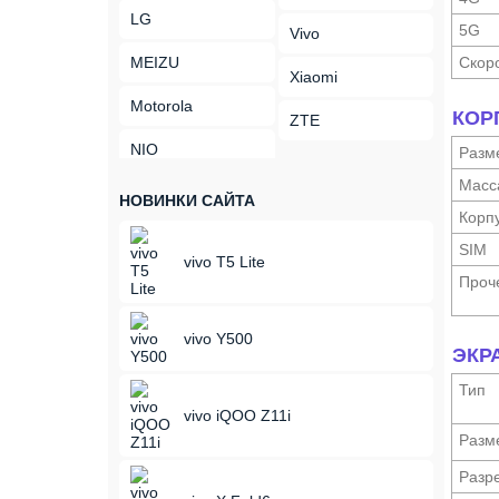
LG
5G
Vivo
MEIZU
Скор
Xiaomi
Motorola
КОР
ZTE
NIO
Разм
Масс
НОВИНКИ САЙТА
Корп
SIM
vivo T5 Lite
Проч
vivo Y500
ЭКР
Тип
vivo iQOO Z11i
Разм
Разр