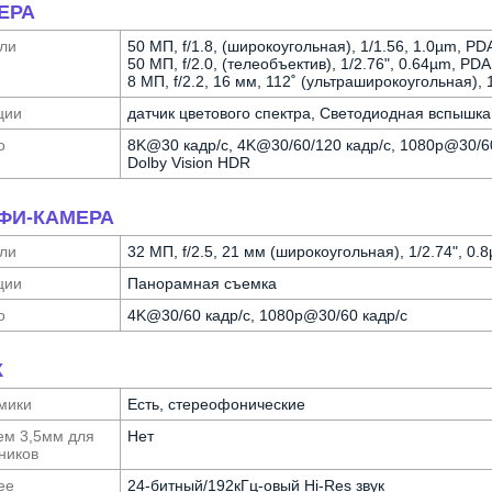
ЕРА
ли
50 МП, f/1.8, (широкоугольная), 1/1.56, 1.0µm, PD
50 МП, f/2.0, (телеобъектив), 1/2.76", 0.64µm, PD
8 МП, f/2.2, 16 мм, 112˚ (ультра­широкоугольная), 
ции
датчик цветового спектра, Светодиодная вспышк
о
8K@30 кадр/с, 4K@30/60/120 кадр/с, 1080p@30/60
Dolby Vision HDR
ФИ-КАМЕРА
ли
32 МП, f/2.5, 21 мм (широкоугольная), 1/2.74", 0.
ции
Панорамная съемка
о
4K@30/60 кадр/с, 1080p@30/60 кадр/с
К
мики
Есть, стереофонические
ем 3,5мм для
Нет
ников
ее
24-битный/192кГц-овый Hi-Res звук