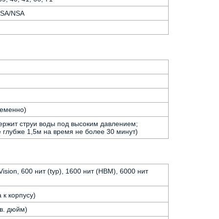
78 SA/NSA
ременно)
ержит струи воды под высоким давлением;
 глубже 1,5м на время не более 30 минут)
ion, 600 нит (typ), 1600 нит (HBM), 6000 нит
 к корпусу)
кв. дюйм)