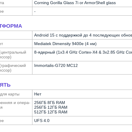
та
Corning Gorilla Glass 7i or ArmorShell glass
ее
-
ТФОРМА
Android 15 с поддержкой до 4 последующих обнов
ет
Mediatek Dimensity 9400e (4 нм)
(централь­ный
8-ядерный (1x3.4 GHz Cortex-X4 & 3x2.85 GHz Cor
с­сор)
(графи­ческий
Immortalis-G720 MC12
с­сор)
ЯТЬ
 для карты
Нет
ен­няя и опера­
256ГБ 8ГБ RAM
ая
256ГБ 12ГБ RAM
512ГБ 12ГБ RAM
ее
UFS 4.0