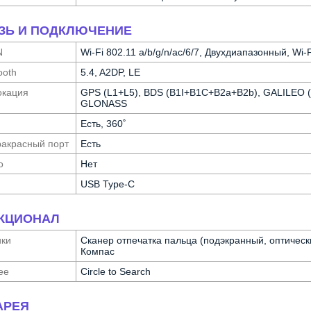
ЗЬ И ПОДКЛЮЧЕНИЕ
N
Wi-Fi 802.11 a/b/g/n/ac/6/7, Двухдиапазонный, Wi-F
ooth
5.4, A2DP, LE
ка­ция
GPS (L1+L5), BDS (B1I+B1C+B2a+B2b), GALILEO (
GLONASS
Есть, 360˚
а­красный порт
Есть
о
Нет
USB Type-C
КЦИОНАЛ
ики
Сканер отпечатка пальца (подэкранный, оптическ
Компас
ее
Circle to Search
АРЕЯ