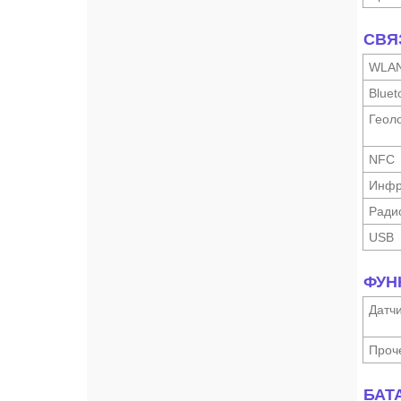
СВЯ
WLA
Bluet
Геоло
NFC
Инфр
Ради
USB
ФУН
Датч
Проч
БАТ