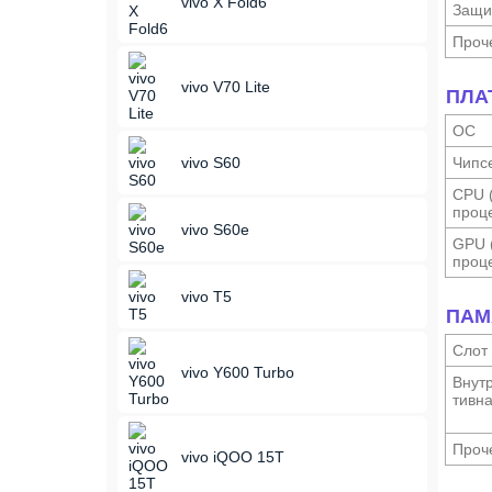
vivo X Fold6
Защи
Проч
vivo V70 Lite
ПЛА
ОС
vivo S60
Чипс
CPU 
проце
vivo S60e
GPU 
проце
vivo T5
ПАМ
Слот
vivo Y600 Turbo
Внутр
тивн
Проч
vivo iQOO 15T