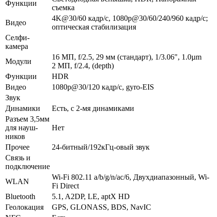
Функ­ции
съемка
4K@30/60 кадр/с, 1080p@30/60/240/960 кадр/с;
Видео
оптическая стабилизация
Селфи-
камера
16 МП, f/2.5, 29 мм (стандарт), 1/3.06", 1.0µm
Модули
2 МП, f/2.4, (depth)
Функ­ции
HDR
Видео
1080p@30/120 кадр/с, gyro-EIS
Звук
Динамики
Есть, с 2-мя динамиками
Разъем 3,5мм
для науш­
Нет
ников
Прочее
24-битный/192кГц-овый звук
Связь и
подключение
Wi-Fi 802.11 a/b/g/n/ac/6, Двухдиапазонный, Wi-
WLAN
Fi Direct
Bluetooth
5.1, A2DP, LE, aptX HD
Геолока­ция
GPS, GLONASS, BDS, NavIC