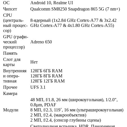
ОС
Android 10, Realme UI
Чипсет
Qualcomm SM8250 Snapdragon 865 5G (7 nm+)
CPU
(централь­
8-ядерный (1x2.84 GHz Cortex-A77 & 3x2.42
ный процес­
GHz Cortex-A77 & 4x1.80 GHz Cortex-A55)
сор)
GPU (графи­
ческий
Adreno 650
процес­сор)
Память
Слот для
Нет
карты
Внутрен­няя
128ГБ 6ГБ RAM
и опера­
128ГБ 8ГБ RAM
тивная
128ГБ 12ГБ RAM
Прочее
UFS 3.1
Камера
48 МП, f/1.8, 26 мм (широкоугольная), 1/2.0",
0.8µm, PDAF
Модули
8 МП, f/2.3, 119˚, 16 мм (ультра­широкоугольная)
2 МП, f/2.4, (макрообъектив)
2 МП, f/2.4, (сенсор глубины сцены)
Светодиодная вспышка, HDR, Панорамная