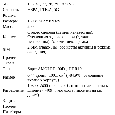
5G
1, 3, 41, 77, 78, 79 SA/NSA
Скорость
HSPA, LTE-A, 5G
Корпус
Размеры
159 x 74.2 x 8.9 мм
Масса
209 г
Стекло спереди (детали неизвестны),
Корпус
Стеклянная задняя крышка (детали
неизвестны), Алюминиевая рамка
2 SIM (Nano-SIM, обе карты активны в режиме
SIM
ожидания)
Прочее
-
Экран
Тип
Super AMOLED, 90Гц, HDR10+
2
6.44 дюйм., 100.1 см
(~84.9% - отношение
Размер
экрана к корпусу)
1080 x 2400 пикс., 20:9 - отношение высоты к
Разре­шение
ширине (~409 - плотность пикселей на кв.
дюйм)
Защита
-
Прочее
-
Платформа