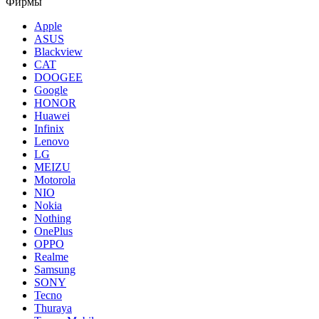
Фирмы
Apple
ASUS
Blackview
CAT
DOOGEE
Google
HONOR
Huawei
Infinix
Lenovo
LG
MEIZU
Motorola
NIO
Nokia
Nothing
OnePlus
OPPO
Realme
Samsung
SONY
Tecno
Thuraya