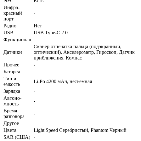
NFC
Есть
Инфра­
красный
-
порт
Радио
Нет
USB
USB Type-C 2.0
Функционал
Сканер отпечатка пальца (подэкранный,
Датчики
оптический), Акселерометр, Гироскоп, Датчик
приближения, Компас
Прочее
-
Батарея
Тип и
Li-Po 4200 мАч, несъемная
емкость
Зарядка
-
Автоно­
-
мность
Время
-
разговора
Другое
Цвета
Light Speed Серебристый, Phantom Черный
SAR (США)
-