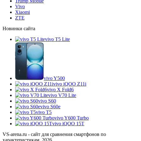
Trump Mobile
Vivo
Xiaomi
ZTE
Новинки сайта
vivo T5 Lite
vivo Y500
vivo iQOO Z11i
vivo X Fold6
vivo V70 Lite
vivo S60
vivo S60e
vivo T5
vivo Y600 Turbo
vivo iQOO 15T
VS-arena.ru - сайт для сравнения смартфонов по
характеристикам, 2026