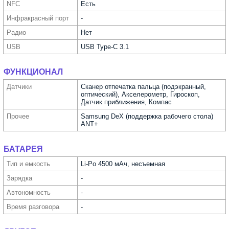
NFC
Есть
Инфра­красный порт
-
Радио
Нет
USB
USB Type-C 3.1
ФУНКЦИОНАЛ
Датчики
Сканер отпечатка пальца (подэкранный,
оптический), Акселерометр, Гироскоп,
Датчик приближения, Компас
Прочее
Samsung DeX (поддержка рабочего стола)
ANT+
БАТАРЕЯ
Тип и емкость
Li-Po 4500 мАч, несъемная
Зарядка
-
Автоно­мность
-
Время разговора
-