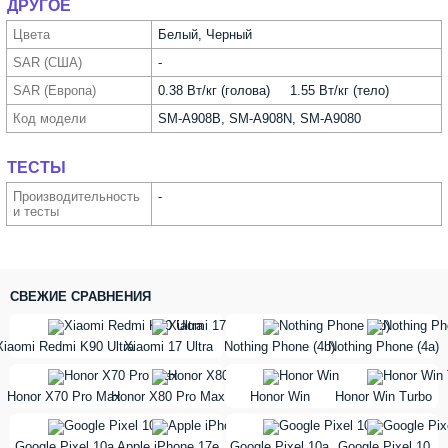
ДРУГОЕ
Цвета
Белый, Черный
SAR (США)
-
SAR (Европа)
0.38 Вт/кг (голова) 1.55 Вт/кг (тело)
Код модели
SM-A908B, SM-A908N, SM-A9080
ТЕСТЫ
Производи­тельность
-
и тесты
СВЕЖИЕ СРАВНЕНИЯ
vs
vs
Xiaomi Redmi K90 Ultra
Xiaomi 17 Ultra
Nothing Phone (4b)
Nothing Phone (4a)
vs
vs
Honor X70 Pro Max
Honor X80 Pro Max
Honor Win
Honor Win Turbo
vs
vs
Google Pixel 10a
Apple iPhone 17e
Google Pixel 10a
Google Pixel 10