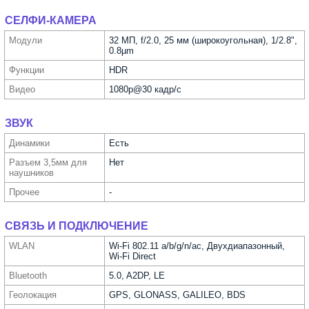
СЕЛФИ-КАМЕРА
Модули
32 МП, f/2.0, 25 мм (широкоугольная), 1/2.8",
0.8µm
Функ­ции
HDR
Видео
1080p@30 кадр/с
ЗВУК
Динамики
Есть
Разъем 3,5мм для
Нет
науш­ников
Прочее
-
СВЯЗЬ И ПОДКЛЮЧЕНИЕ
WLAN
Wi-Fi 802.11 a/b/g/n/ac, Двухдиапазонный,
Wi-Fi Direct
Bluetooth
5.0, A2DP, LE
Геолока­ция
GPS, GLONASS, GALILEO, BDS