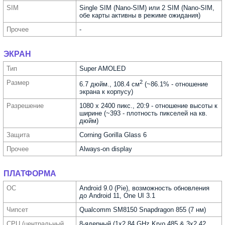
SIM
Single SIM (Nano-SIM) или 2 SIM (Nano-SIM,
обе карты активны в режиме ожидания)
Прочее
-
ЭКРАН
Тип
Super AMOLED
Размер
2
6.7 дюйм., 108.4 см
(~86.1% - отношение
экрана к корпусу)
Разре­шение
1080 x 2400 пикс., 20:9 - отношение высоты к
ширине (~393 - плотность пикселей на кв.
дюйм)
Защита
Corning Gorilla Glass 6
Прочее
Always-on display
ПЛАТФОРМА
ОС
Android 9.0 (Pie), возможность обновления
до Android 11, One UI 3.1
Чипсет
Qualcomm SM8150 Snapdragon 855 (7 нм)
CPU (централь­ный
8-ядерный (1x2.84 GHz Kryo 485 & 3x2.42