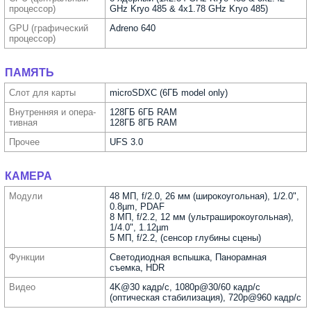
процес­сор)
GHz Kryo 485 & 4x1.78 GHz Kryo 485)
GPU (графи­ческий
Adreno 640
процес­сор)
ПАМЯТЬ
Слот для карты
microSDXC (6ГБ model only)
Внутрен­няя и опера­
128ГБ 6ГБ RAM
тивная
128ГБ 8ГБ RAM
Прочее
UFS 3.0
КАМЕРА
Модули
48 МП, f/2.0, 26 мм (широкоугольная), 1/2.0",
0.8µm, PDAF
8 МП, f/2.2, 12 мм (ультра­широкоугольная),
1/4.0", 1.12µm
5 МП, f/2.2, (сенсор глубины сцены)
Функ­ции
Светодиодная вспышка, Панорамная
съемка, HDR
Видео
4K@30 кадр/с, 1080p@30/60 кадр/с
(оптическая стабилизация), 720p@960 кадр/с