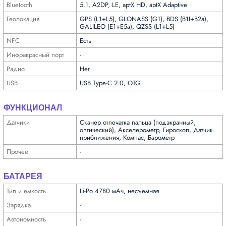
Bluetooth
5.1, A2DP, LE, aptX HD, aptX Adaptive
Геолока­ция
GPS (L1+L5), GLONASS (G1), BDS (B1I+B2a),
GALILEO (E1+E5a), QZSS (L1+L5)
NFC
Есть
Инфра­красный порт
-
Радио
Нет
USB
USB Type-C 2.0, OTG
ФУНКЦИОНАЛ
Датчики
Сканер отпечатка пальца (подэкранный,
оптический), Акселерометр, Гироскоп, Датчик
приближения, Компас, Барометр
Прочее
-
БАТАРЕЯ
Тип и емкость
Li-Po 4780 мАч, несъемная
Зарядка
-
Автоно­мность
-