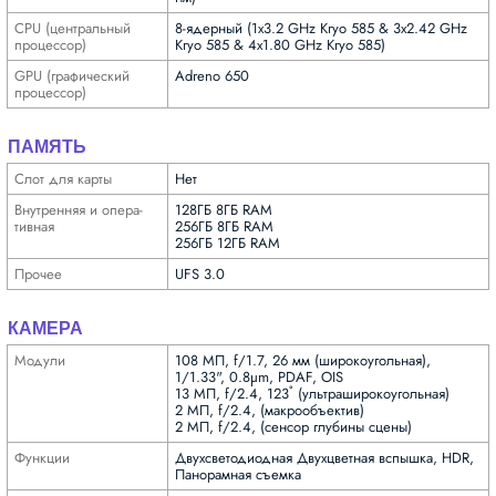
CPU (централь­ный
8-ядерный (1x3.2 GHz Kryo 585 & 3x2.42 GHz
процес­сор)
Kryo 585 & 4x1.80 GHz Kryo 585)
GPU (графи­ческий
Adreno 650
процес­сор)
ПАМЯТЬ
Слот для карты
Нет
Внутрен­няя и опера­
128ГБ 8ГБ RAM
тивная
256ГБ 8ГБ RAM
256ГБ 12ГБ RAM
Прочее
UFS 3.0
КАМЕРА
Модули
108 МП, f/1.7, 26 мм (широкоугольная),
1/1.33", 0.8µm, PDAF, OIS
13 МП, f/2.4, 123˚ (ультра­широкоугольная)
2 МП, f/2.4, (макрообъектив)
2 МП, f/2.4, (сенсор глубины сцены)
Функ­ции
Двух­светодиодная Двухцветная вспышка, HDR,
Панорамная съемка