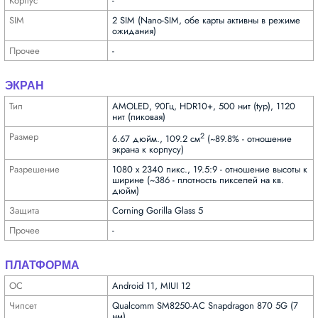
Корпус
-
SIM
2 SIM (Nano-SIM, обе карты активны в режиме
ожидания)
Прочее
-
ЭКРАН
Тип
AMOLED, 90Гц, HDR10+, 500 нит (typ), 1120
нит (пиковая)
Размер
2
6.67 дюйм., 109.2 см
(~89.8% - отношение
экрана к корпусу)
Разре­шение
1080 x 2340 пикс., 19.5:9 - отношение высоты к
ширине (~386 - плотность пикселей на кв.
дюйм)
Защита
Corning Gorilla Glass 5
Прочее
-
ПЛАТФОРМА
ОС
Android 11, MIUI 12
Чипсет
Qualcomm SM8250-AC Snapdragon 870 5G (7
нм)