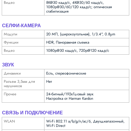
Видео
8K@30 кадр/с, 4K@30/60 кадр/с,
1080p@30/60/120 кадр/с; оптическая
стабилизация
СЕЛФИ-КАМЕРА
Модули
20 МП, (широкоугольная), 1/3.4", 0.8µm
Функ­ции
HDR, Панорамная съемка
Видео
1080p@30 кадр/с, 720p@120 кадр/с
ЗВУК
Динамики
Есть, стереофонические
Разъем 3,5мм для
Нет
науш­ников
Прочее
24-битный/192кГц-овый звук
Настройка от Harman Kardon
СВЯЗЬ И ПОДКЛЮЧЕНИЕ
WLAN
Wi-Fi 802.11 a/b/g/n/ac/6, Двухдиапазонный,
Wi-Fi Direct