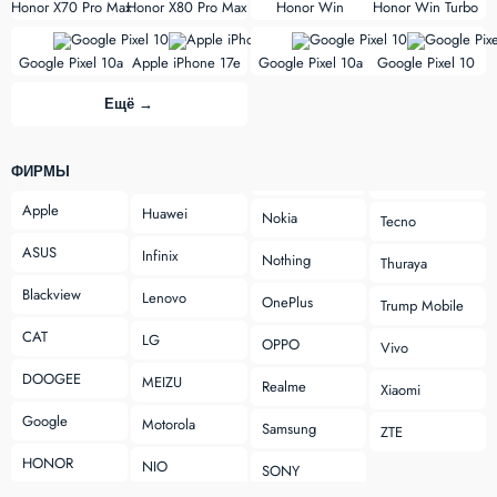
Honor X70 Pro Max
Honor X80 Pro Max
Honor Win
Honor Win Turbo
vs
vs
Google Pixel 10a
Apple iPhone 17e
Google Pixel 10a
Google Pixel 10
Ещё →
ФИРМЫ
Apple
Huawei
Nokia
Tecno
ASUS
Infinix
Nothing
Thuraya
Blackview
Lenovo
OnePlus
Trump Mobile
CAT
LG
OPPO
Vivo
DOOGEE
MEIZU
Realme
Xiaomi
Google
Motorola
Samsung
ZTE
HONOR
NIO
SONY