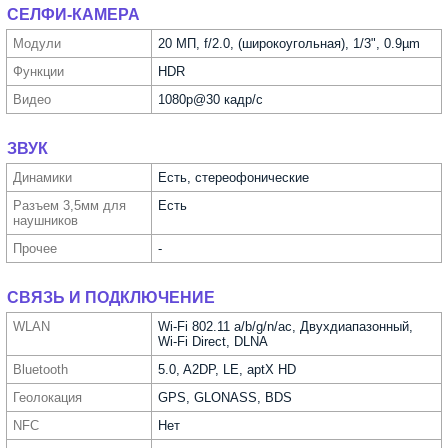
СЕЛФИ-КАМЕРА
Модули
20 МП, f/2.0, (широкоугольная), 1/3", 0.9µm
Функ­ции
HDR
Видео
1080p@30 кадр/с
ЗВУК
Динамики
Есть, стереофонические
Разъем 3,5мм для
Есть
науш­ников
Прочее
-
СВЯЗЬ И ПОДКЛЮЧЕНИЕ
WLAN
Wi-Fi 802.11 a/b/g/n/ac, Двухдиапазонный,
Wi-Fi Direct, DLNA
Bluetooth
5.0, A2DP, LE, aptX HD
Геолока­ция
GPS, GLONASS, BDS
NFC
Нет