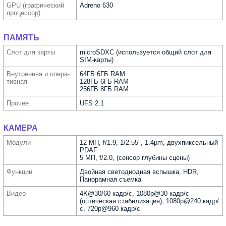
GPU (графи­ческий
Adreno 630
процес­сор)
ПАМЯТЬ
Слот для карты
microSDXC (используется общий слот для
SIM-карты)
Внутрен­няя и опера­
64ГБ 6ГБ RAM
тивная
128ГБ 6ГБ RAM
256ГБ 8ГБ RAM
Прочее
UFS 2.1
КАМЕРА
Модули
12 МП, f/1.9, 1/2.55", 1.4µm, двухпиксельный
PDAF
5 МП, f/2.0, (сенсор глубины сцены)
Функ­ции
Двойная светодиодная вспышка, HDR,
Панорамная съемка
Видео
4K@30/60 кадр/с, 1080p@30 кадр/с
(оптическая стабилизация), 1080p@240 кадр/
с, 720p@960 кадр/с