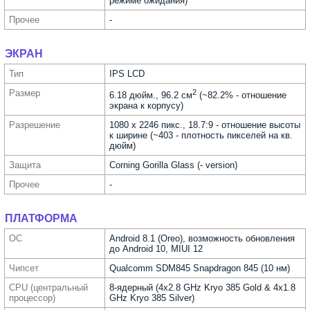
режиме ожидания)
Прочее
-
ЭКРАН
Тип
IPS LCD
Размер
2
6.18 дюйм., 96.2 см
(~82.2% - отношение
экрана к корпусу)
Разре­шение
1080 x 2246 пикс., 18.7:9 - отношение высоты
к ширине (~403 - плотность пикселей на кв.
дюйм)
Защита
Corning Gorilla Glass (- version)
Прочее
-
ПЛАТФОРМА
ОС
Android 8.1 (Oreo), возможность обновления
до Android 10, MIUI 12
Чипсет
Qualcomm SDM845 Snapdragon 845 (10 нм)
CPU (централь­ный
8-ядерный (4x2.8 GHz Kryo 385 Gold & 4x1.8
процес­сор)
GHz Kryo 385 Silver)