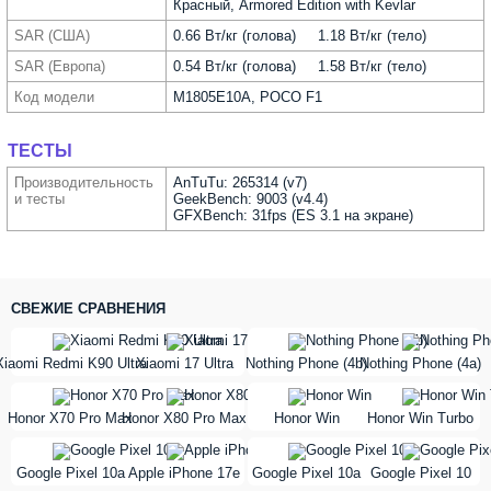
Красный, Armored Edition with Kevlar
SAR (США)
0.66 Вт/кг (голова) 1.18 Вт/кг (тело)
SAR (Европа)
0.54 Вт/кг (голова) 1.58 Вт/кг (тело)
Код модели
M1805E10A, POCO F1
ТЕСТЫ
Производи­тельность
AnTuTu: 265314 (v7)
и тесты
GeekBench: 9003 (v4.4)
GFXBench: 31fps (ES 3.1 на экране)
СВЕЖИЕ СРАВНЕНИЯ
vs
vs
Xiaomi Redmi K90 Ultra
Xiaomi 17 Ultra
Nothing Phone (4b)
Nothing Phone (4a)
vs
vs
Honor X70 Pro Max
Honor X80 Pro Max
Honor Win
Honor Win Turbo
vs
vs
Google Pixel 10a
Apple iPhone 17e
Google Pixel 10a
Google Pixel 10