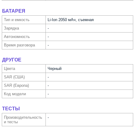
БАТАРЕЯ
Тип и емкость
Li-Ion 2050 мАч, съемная
Зарядка
-
Автоно­мность
-
Время разговора
-
ДРУГОЕ
Цвета
Черный
SAR (США)
-
SAR (Европа)
-
Код модели
-
ТЕСТЫ
Производи­тельность
-
и тесты