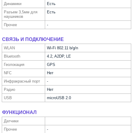
Динамики
Есть
Разъем 3,5мм для
Есть
науш­ников
Прочее
-
СВЯЗЬ И ПОДКЛЮЧЕНИЕ
WLAN
Wi-Fi 802.11 b/g/n
Bluetooth
4.2, A2DP, LE
Геолока­ция
GPS
NFC
Нет
Инфра­красный порт
-
Радио
Нет
USB
microUSB 2.0
ФУНКЦИОНАЛ
Датчики
Прочее
-