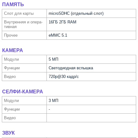
ПАМЯТЬ
Слот для карты
microSDHC (отдельный слот)
Внутрен­няя и опера­
16ГБ 2ГБ RAM
тивная
Прочее
eMMC 5.1
КАМЕРА
Модули
5 МП
Функ­ции
Светодиодная вспышка
Видео
720p@30 кадр/с
СЕЛФИ-КАМЕРА
Модули
3 МП
Функ­ции
-
Видео
ЗВУК