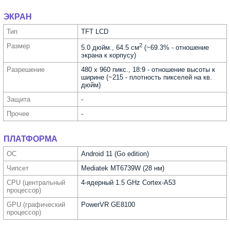
ЭКРАН
Тип
TFT LCD
Размер
2
5.0 дюйм., 64.5 см
(~69.3% - отношение
экрана к корпусу)
Разре­шение
480 x 960 пикс., 18:9 - отношение высоты к
ширине (~215 - плотность пикселей на кв.
дюйм)
Защита
-
Прочее
-
ПЛАТФОРМА
ОС
Android 11 (Go edition)
Чипсет
Mediatek MT6739W (28 нм)
CPU (централь­ный
4-ядерный 1.5 GHz Cortex-A53
процес­сор)
GPU (графи­ческий
PowerVR GE8100
процес­сор)