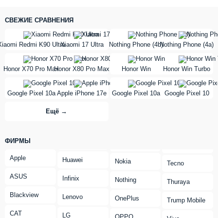
СВЕЖИЕ СРАВНЕНИЯ
vs
vs
Xiaomi Redmi K90 Ultra
Xiaomi 17 Ultra
Nothing Phone (4b)
Nothing Phone (4a)
vs
vs
Honor X70 Pro Max
Honor X80 Pro Max
Honor Win
Honor Win Turbo
vs
vs
Google Pixel 10a
Apple iPhone 17e
Google Pixel 10a
Google Pixel 10
Ещё →
ФИРМЫ
Apple
Huawei
Nokia
Tecno
ASUS
Infinix
Nothing
Thuraya
Blackview
Lenovo
OnePlus
Trump Mobile
CAT
LG
OPPO