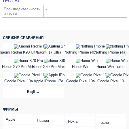
ТЕСТЫ
Производи­тельность
-
и тесты
СВЕЖИЕ СРАВНЕНИЯ
vs
vs
Xiaomi Redmi K90 Ultra
Xiaomi 17 Ultra
Nothing Phone (4b)
Nothing Phone (4a)
vs
vs
Honor X70 Pro Max
Honor X80 Pro Max
Honor Win
Honor Win Turbo
vs
vs
Google Pixel 10a
Apple iPhone 17e
Google Pixel 10a
Google Pixel 10
Ещё →
ФИРМЫ
Apple
Huawei
Nokia
Tecno