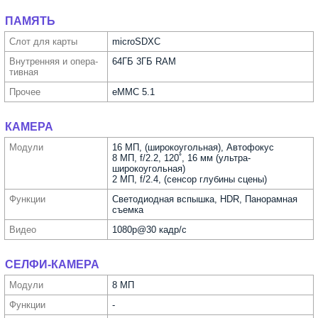
ПАМЯТЬ
Слот для карты
microSDXC
Внутрен­няя и опера­
64ГБ 3ГБ RAM
тивная
Прочее
eMMC 5.1
КАМЕРА
Модули
16 МП, (широкоугольная), Автофокус
8 МП, f/2.2, 120˚, 16 мм (ультра­
широкоугольная)
2 МП, f/2.4, (сенсор глубины сцены)
Функ­ции
Светодиодная вспышка, HDR, Панорамная
съемка
Видео
1080p@30 кадр/с
СЕЛФИ-КАМЕРА
Модули
8 МП
Функ­ции
-