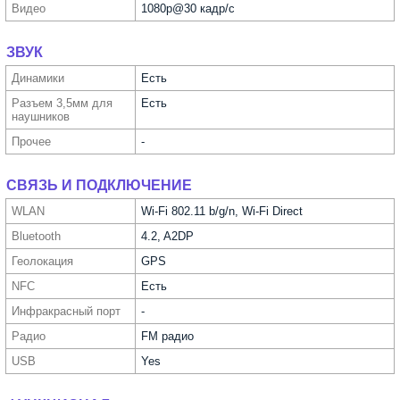
Видео
1080p@30 кадр/с
ЗВУК
Динамики
Есть
Разъем 3,5мм для
Есть
науш­ников
Прочее
-
СВЯЗЬ И ПОДКЛЮЧЕНИЕ
WLAN
Wi-Fi 802.11 b/g/n, Wi-Fi Direct
Bluetooth
4.2, A2DP
Геолока­ция
GPS
NFC
Есть
Инфра­красный порт
-
Радио
FM радио
USB
Yes