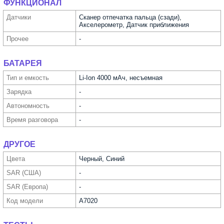
ФУНКЦИОНАЛ
Датчики
Сканер отпечатка пальца (сзади),
Акселерометр, Датчик приближения
Прочее
-
БАТАРЕЯ
Тип и емкость
Li-Ion 4000 мАч, несъемная
Зарядка
-
Автоно­мность
-
Время разговора
-
ДРУГОЕ
Цвета
Черный, Синий
SAR (США)
-
SAR (Европа)
-
Код модели
A7020