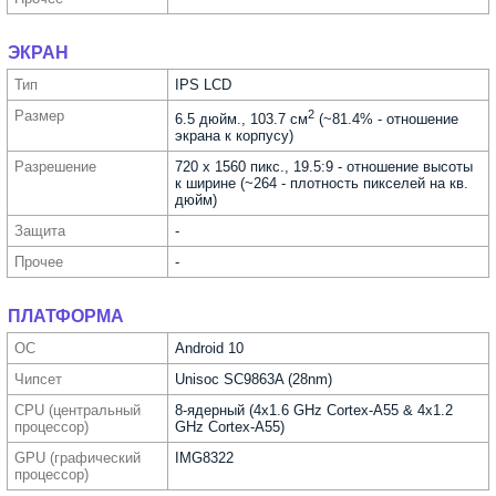
ЭКРАН
Тип
IPS LCD
Размер
2
6.5 дюйм., 103.7 см
(~81.4% - отношение
экрана к корпусу)
Разре­шение
720 x 1560 пикс., 19.5:9 - отношение высоты
к ширине (~264 - плотность пикселей на кв.
дюйм)
Защита
-
Прочее
-
ПЛАТФОРМА
ОС
Android 10
Чипсет
Unisoc SC9863A (28nm)
CPU (централь­ный
8-ядерный (4x1.6 GHz Cortex-A55 & 4x1.2
процес­сор)
GHz Cortex-A55)
GPU (графи­ческий
IMG8322
процес­сор)