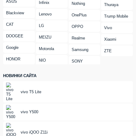
ASUS
Infinix
Nothing
Thuraya
Blackview
Lenovo
OnePlus
Trump Mobile
CAT
LG
OPPO
Vivo
DOOGEE
MEIZU
Realme
Xiaomi
Google
Motorola
Samsung
ZTE
HONOR
NIO
SONY
НОВИНКИ САЙТА
vivo T5 Lite
vivo Y500
vivo iQOO Z11i