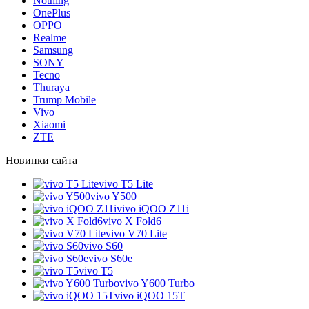
Nothing
OnePlus
OPPO
Realme
Samsung
SONY
Tecno
Thuraya
Trump Mobile
Vivo
Xiaomi
ZTE
Новинки сайта
vivo T5 Lite
vivo Y500
vivo iQOO Z11i
vivo X Fold6
vivo V70 Lite
vivo S60
vivo S60e
vivo T5
vivo Y600 Turbo
vivo iQOO 15T