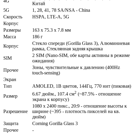
4G
Китай
5G
1, 28, 41, 78 SA/NSA - China
Скорость
HSPA, LTE-A, 5G
Корпус
Размеры
163 x 75.3 x 7.8 мм
Масса
186 г
Стекло спереди (Gorilla Glass 3), Алюминиевая
Корпус
рамка, Стеклянная задняя крышка
2 SIM (Nano-SIM, обе карты активны в режиме
SIM
ожидания)
Зоны, чувствительные к давлению (400Hz
Прочее
touch-sensing)
Экран
Тип
AMOLED, 1B цветов, 144Гц, 770 нит (пиковая)
2
6.67 дюйм., 107.4 см
(~87.5% - отношение
Размер
экрана к корпусу)
1080 x 2400 пикс., 20:9 - отношение высоты к
Разре­шение
ширине (~395 - плотность пикселей на кв.
дюйм)
Защита
Corning Gorilla Glass 3
Прочее
-