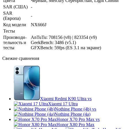
Цвета
Черный, Mercury Серебристый, Light Синий
SAR (США)
-
SAR
-
(Европа)
Код модели
NX666J
Тесты
Производи­
AnTuTu: 708156 (v8) | 823354 (v9)
тельность и
GeekBench: 3486 (v5.1)
тесты
GFXBench: 59fps (ES 3.1 на экране)
Свежие сравнения
Xiaomi Redmi K90 Ultra
vs
Xiaomi 17 Ultra
Nothing Phone (4b)
vs
Nothing Phone (4a)
Honor X70 Pro Max
vs
Honor X80 Pro Max