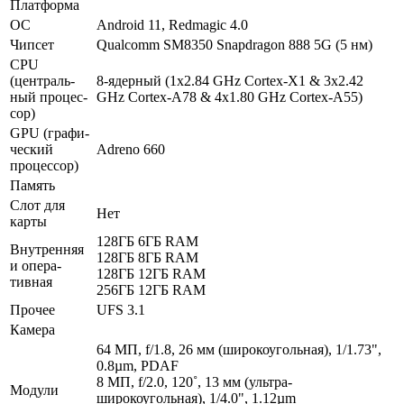
Платформа
ОС
Android 11, Redmagic 4.0
Чипсет
Qualcomm SM8350 Snapdragon 888 5G (5 нм)
CPU
(централь­
8-ядерный (1x2.84 GHz Cortex-X1 & 3x2.42
ный процес­
GHz Cortex-A78 & 4x1.80 GHz Cortex-A55)
сор)
GPU (графи­
ческий
Adreno 660
процес­сор)
Память
Слот для
Нет
карты
128ГБ 6ГБ RAM
Внутрен­няя
128ГБ 8ГБ RAM
и опера­
128ГБ 12ГБ RAM
тивная
256ГБ 12ГБ RAM
Прочее
UFS 3.1
Камера
64 МП, f/1.8, 26 мм (широкоугольная), 1/1.73",
0.8µm, PDAF
8 МП, f/2.0, 120˚, 13 мм (ультра­
Модули
широкоугольная), 1/4.0", 1.12µm