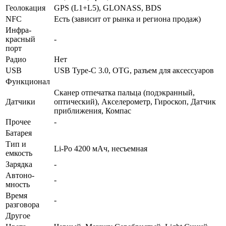
Геолока­ция
GPS (L1+L5), GLONASS, BDS
NFC
Есть (зависит от рынка и региона продаж)
Инфра­
красный
-
порт
Радио
Нет
USB
USB Type-C 3.0, OTG, разъем для аксессуаров
Функционал
Сканер отпечатка пальца (подэкранный,
Датчики
оптический), Акселерометр, Гироскоп, Датчик
приближения, Компас
Прочее
-
Батарея
Тип и
Li-Po 4200 мАч, несъемная
емкость
Зарядка
-
Автоно­
-
мность
Время
-
разговора
Другое