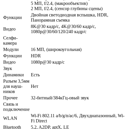
5 МП, f/2.4, (макрообъектив)
2 МП, f/2.4, (сенсор глубины сцены)
Двойная светодиодная вспышка, HDR,
Функ­ции
Панорамная съемка
8K@30 кадр/с, 4K@30/60 кадр/с,
Видео
1080p@30/60/120/240 кадр/с
Селфи-
камера
Модули
16 МП, (широкоугольная)
Функ­ции
HDR
Видео
1080p@30 кадр/с
Звук
Динамики
Есть
Разъем 3,5мм
для науш­
Нет
ников
Прочее
32-битный/384кГц-овый звук
Связь и
подключение
Wi-Fi 802.11 a/b/g/n/ac/6, Двухдиапазонный, Wi-
WLAN
Fi Direct
Bluetooth
5.2, A2DP, aptX, LE