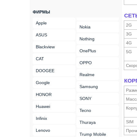
ФИРМЫ
СЕТ
Apple
2G
Nokia
3G
ASUS
Nothing
4G
Blackview
OnePlus
5G
CAT
OPPO
Скор
DOOGEE
Realme
КОР
Google
Samsung
Разм
HONOR
SONY
Масс
Huawei
Корп
Tecno
Infinix
SIM
Thuraya
Lenovo
Проч
Trump Mobile