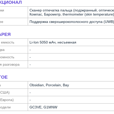
КЦИОНАЛ
ики
Сканер отпечатка пальца (подэкранный, оптическ
Компас, Барометр, thermometer (skin temperature
ее
Поддержка сверхшироко­полосного доступа (UWB
АРЕЯ
 емкость
Li-Ion 5050 мАч, несъемная
дка
-
о­мность
-
я разговора
-
ГОЕ
а
Obsidian, Porcelain, Bay
(США)
-
(Европа)
-
модели
GC3VE, G1MNW