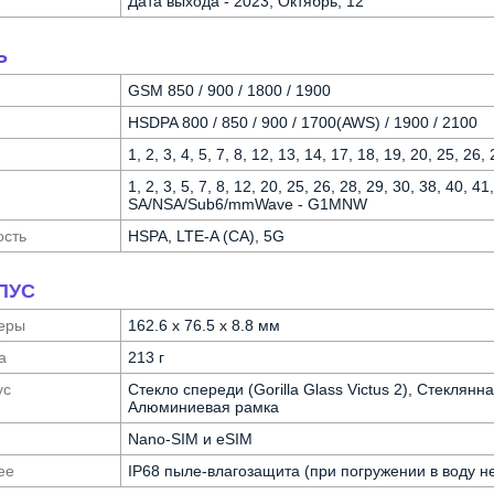
Дата выхода - 2023, Октябрь, 12
Ь
GSM 850 / 900 / 1800 / 1900
HSDPA 800 / 850 / 900 / 1700(AWS) / 1900 / 2100
1, 2, 3, 4, 5, 7, 8, 12, 13, 14, 17, 18, 19, 20, 25, 2
1, 2, 3, 5, 7, 8, 12, 20, 25, 26, 28, 29, 30, 38, 40, 4
SA/NSA/Sub6/mmWave - G1MNW
ость
HSPA, LTE-A (CA), 5G
ПУС
еры
162.6 x 76.5 x 8.8 мм
а
213 г
ус
Стекло спереди (Gorilla Glass Victus 2), Стеклянна
Алюминиевая рамка
Nano-SIM и eSIM
ее
IP68 пыле-влагозащита (при погружении в воду н