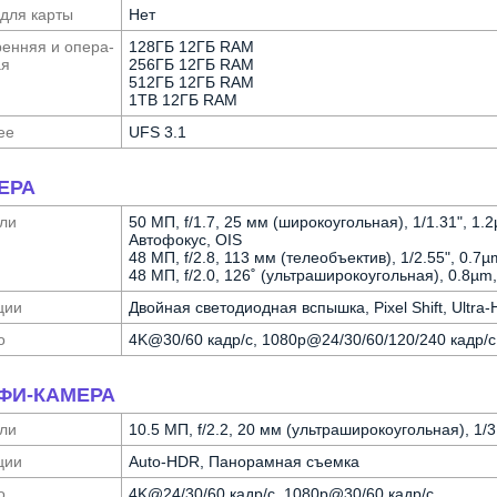
 для карты
Нет
ен­няя и опера­
128ГБ 12ГБ RAM
ая
256ГБ 12ГБ RAM
512ГБ 12ГБ RAM
1TB 12ГБ RAM
ее
UFS 3.1
ЕРА
ли
50 МП, f/1.7, 25 мм (широкоугольная), 1/1.31", 1
Автофокус, OIS
48 МП, f/2.8, 113 мм (телеобъектив), 1/2.55", 0.
48 МП, f/2.0, 126˚ (ультра­широкоугольная), 0.8µ
ции
Двойная светодиодная вспышка, Pixel Shift, Ultr
о
4K@30/60 кадр/с, 1080p@24/30/60/120/240 кадр/с;
ФИ-КАМЕРА
ли
10.5 МП, f/2.2, 20 мм (ультра­широкоугольная), 1/
ции
Auto-HDR, Панорамная съемка
о
4K@24/30/60 кадр/с, 1080p@30/60 кадр/с