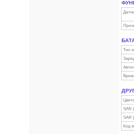
ФУН
Датч
Проч
БАТ
Тип и
Заря
Автон
Врем
ДРУ
Цвет
SAR 
SAR 
Код 