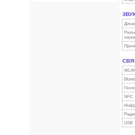
ЗВУ
Дина
Разъ
науш­
Проч
СВЯ
WLA
Bluet
Геоло
NFC
Инфр
Ради
USB