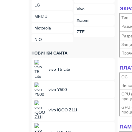
LG
ЭКР
Vivo
MEIZU
Тип
Xiaomi
Разм
Motorola
ZTE
Разр
NIO
Защи
НОВИНКИ САЙТА
Проч
ПЛА
vivo T5 Lite
ОС
Чипс
vivo Y500
CPU 
проце
GPU 
vivo iQOO Z11i
проце
ПАМ