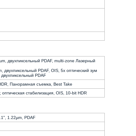
.2µm, двухпиксельный PDAF, multi-zone Лазерный
7µm, двухпиксельный PDAF, OIS, 5x оптический зум
m, двухпиксельный PDAF
a-HDR, Панорамная съемка, Best Take
 оптическая стабилизация, OIS, 10-bit HDR
3.1", 1.22µm, PDAF