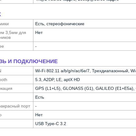
К
мики
Есть, стереофонические
ем 3,5мм для
Нет
ников
ее
-
ЗЬ И ПОДКЛЮЧЕНИЕ
N
Wi-Fi 802.11 a/b/g/n/ac/6e/7, Трехдиапазонный, Wi-
ooth
5.3, A2DP, LE, aptX HD
ка­ция
GPS (L1+L5), GLONASS (G1), GALILEO (E1+E5a),
Есть
а­красный порт
-
о
Нет
USB Type-C 3.2