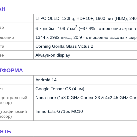
АН
LTPO OLED, 120Гц, HDR10+, 1600 нит (HBM), 2400
ер
2
6.7 дюйм., 108.7 см
(~87.4% - отношение экрана 
е­шение
1344 x 2992 пикс., 20:9 - отношение высоты к шир
та
Corning Gorilla Glass Victus 2
ее
Always-on display
ТФОРМА
Android 14
ет
Google Tensor G3 (4 нм)
(централь­ный
Nona-core (1x3.0 GHz Cortex-X3 & 4x2.45 GHz Cor
с­сор)
(графи­ческий
Immortalis-G715s MC10
с­сор)
ЯТЬ