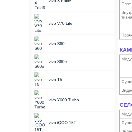
vivo X Fold6
Слот
Внутр
тивн
vivo V70 Lite
Проч
vivo S60
КАМ
Моду
vivo S60e
vivo T5
Функ­
Виде
vivo Y600 Turbo
СЕЛ
Моду
vivo iQOO 15T
Функ­
Виде