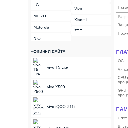
LG
Разм
Vivo
MEIZU
Разр
Xiaomi
Защи
Motorola
ZTE
Проч
NIO
НОВИНКИ САЙТА
ПЛА
ОС
vivo T5 Lite
Чипс
CPU 
проце
vivo Y500
GPU 
проце
vivo iQOO Z11i
ПАМ
Слот
Внутр