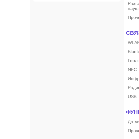
Разъ
науш­
Проч
СВЯ
WLA
Bluet
Геоло
NFC
Инфр
Ради
USB
ФУН
Датч
Проч