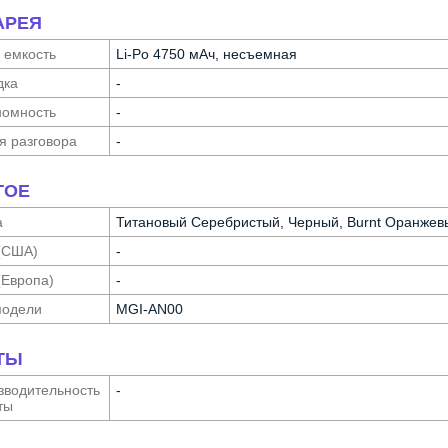
АРЕЯ
 емкость
Li-Po 4750 мАч, несъемная
дка
-
о­мность
-
я разговора
-
ГОЕ
а
Титановый Серебристый, Черный, Burnt Оранжев
(США)
-
(Европа)
-
модели
MGI-AN00
ТЫ
води­тельность
-
ты