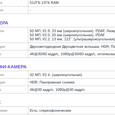
ая
512ГБ 12ГБ RAM
ее
-
ЕРА
ли
50 МП, f/1.9, 23 мм (широкоугольная), PDAF, Ла
50 МП, f/2.0, 20 мм (широкоугольная), PDAF
50 МП, f/2.2, 13 мм, 122˚, (ультра­широкоугольная)
ции
Двух­светодиодная Двухцветная вспышка, HDR, 
о
4K@30/60 кадр/с, 1080p@30/60 кадр/с, оптическ
ФИ-КАМЕРА
ли
42 МП, f/2.4, (широкоугольная)
ции
HDR, Панорамная съемка
о
4K@30 кадр/с, 1080p@30 кадр/с
К
мики
Есть, стереофонические