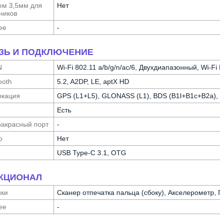
ем 3,5мм для
Нет
ников
ее
-
ЗЬ И ПОДКЛЮЧЕНИЕ
N
Wi-Fi 802.11 a/b/g/n/ac/6, Двухдиапазонный, Wi-Fi 
ooth
5.2, A2DP, LE, aptX HD
ка­ция
GPS (L1+L5), GLONASS (L1), BDS (B1I+B1c+B2a),
Есть
а­красный порт
-
о
Нет
USB Type-C 3.1, OTG
КЦИОНАЛ
ики
Сканер отпечатка пальца (сбоку), Акселерометр,
ее
-