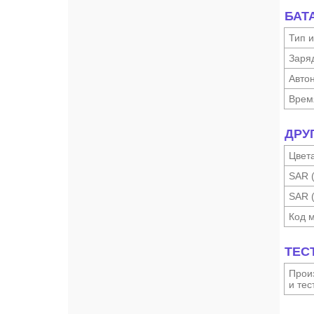
БАТ
Тип и
Заря
Автон
Врем
ДРУ
Цвет
SAR 
SAR 
Код 
ТЕС
Произ
и тес