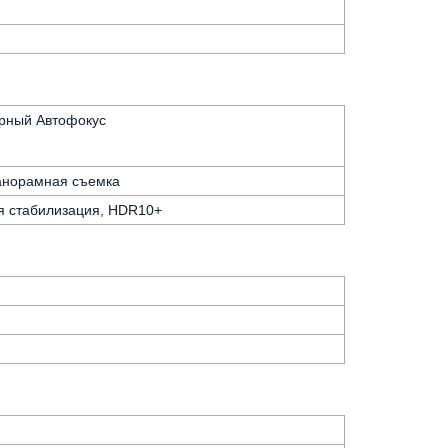
зерный Автофокус
Панорамная съемка
ая стабилизация, HDR10+