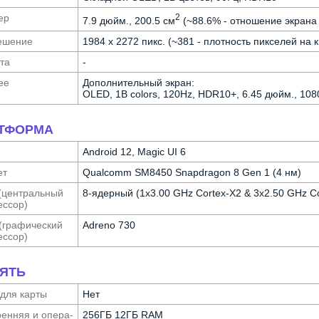
ер
2
7.9 дюйм., 200.5 см
(~88.6% - отношение экрана 
е­шение
1984 x 2272 пикс. (~381 - плотность пикселей на 
та
-
ее
Дополнительный экран:
OLED, 1B colors, 120Hz, HDR10+, 6.45 дюйм., 1080
ТФОРМА
Android 12, Magic UI 6
ет
Qualcomm SM8450 Snapdragon 8 Gen 1 (4 нм)
(централь­ный
8-ядерный (1x3.00 GHz Cortex-X2 & 3x2.50 GHz C
с­сор)
(графи­ческий
Adreno 730
с­сор)
ЯТЬ
 для карты
Нет
ен­няя и опера­
256ГБ 12ГБ RAM