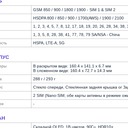
Ь
GSM 850 / 900 / 1800 / 1900 - SIM 1 & SIM 2
HSDPA 800 / 850 / 900 / 1700(AWS) / 1900 / 2100
1, 2, 3, 4, 5, 7, 8, 12, 17, 18, 19, 20, 26, 28, 34, 38,
1, 3, 5, 8, 28, 38, 41, 77, 78, 79 SA/NSA - China
ость
HSPA, LTE-A, 5G
ПУС
еры
В раскрытом виде: 160.4 x 141.1 x 6.7 мм
В сложенном виде: 160.4 x 72.7 x 14.3 мм
а
288 г / 293 г
ус
Стекло спереди, Стеклянная задняя крышка or З
2 SIM (Nano-SIM, обе карты активны в режиме ож
ее
-
АН
Складной OLED, 1B цветов, 90Гц, HDR10+