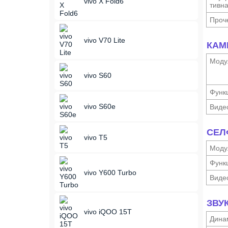
vivo X Fold6
тивн
Проч
vivo V70 Lite
КАМ
Моду
vivo S60
Функ­
vivo S60e
Виде
СЕЛ
vivo T5
Моду
Функ­
vivo Y600 Turbo
Виде
ЗВУ
vivo iQOO 15T
Дина