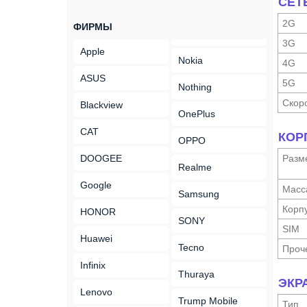
СЕТ
2G
ФИРМЫ
3G
Apple
Nokia
4G
ASUS
5G
Nothing
Скор
Blackview
OnePlus
CAT
КОР
OPPO
DOOGEE
Разм
Realme
Google
Масс
Samsung
Корп
HONOR
SONY
SIM
Huawei
Tecno
Проч
Infinix
Thuraya
ЭКР
Lenovo
Trump Mobile
Тип