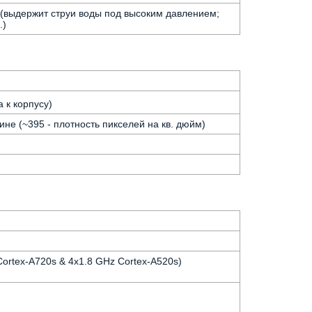
 (выдержит струи воды под высоким давлением;
.)
 к корпусу)
ине (~395 - плотность пикселей на кв. дюйм)
ortex-A720s & 4x1.8 GHz Cortex-A520s)