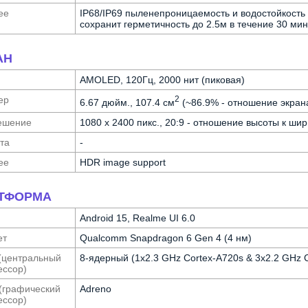
ее
IP68/IP69 пыленепроницаемость и водостойкость
сохранит герметичность до 2.5м в течение 30 мин
АН
AMOLED, 120Гц, 2000 нит (пиковая)
ер
2
6.67 дюйм., 107.4 см
(~86.9% - отношение экрана
е­шение
1080 x 2400 пикс., 20:9 - отношение высоты к шир
та
-
ее
HDR image support
ТФОРМА
Android 15, Realme UI 6.0
ет
Qualcomm Snapdragon 6 Gen 4 (4 нм)
(централь­ный
8-ядерный (1x2.3 GHz Cortex-A720s & 3x2.2 GHz C
с­сор)
(графи­ческий
Adreno
с­сор)