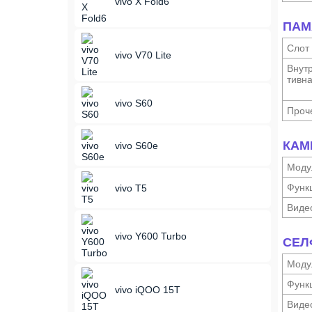
vivo X Fold6
ПАМ
Слот
vivo V70 Lite
Внутр
тивн
vivo S60
Проч
КАМ
vivo S60e
Моду
Функ­
vivo T5
Виде
vivo Y600 Turbo
СЕЛ
Моду
Функ­
vivo iQOO 15T
Виде