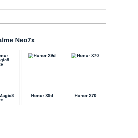
alme Neo7x
Magic8
Honor X9d
Honor X70
te