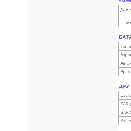
ФУН
Датч
Проч
БАТ
Тип и
Заря
Автон
Врем
ДРУ
Цвет
SAR 
SAR 
Код 