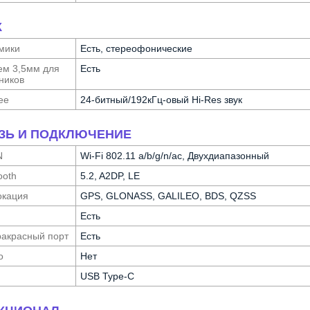
К
мики
Есть, стереофонические
ем 3,5мм для
Есть
ников
ее
24-битный/192кГц-овый Hi-Res звук
ЗЬ И ПОДКЛЮЧЕНИЕ
N
Wi-Fi 802.11 a/b/g/n/ac, Двухдиапазонный
ooth
5.2, A2DP, LE
ка­ция
GPS, GLONASS, GALILEO, BDS, QZSS
Есть
а­красный порт
Есть
о
Нет
USB Type-C