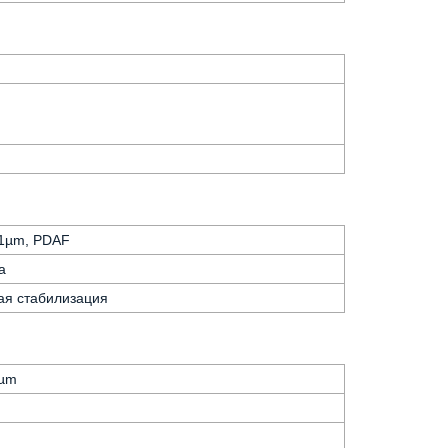
.61µm, PDAF
а
ая стабилизация
0µm