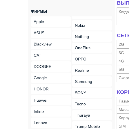
ВЫП
ФИРМЫ
Когд
Apple
Nokia
ASUS
СЕТ
Nothing
Blackview
2G
OnePlus
3G
CAT
OPPO
4G
DOOGEE
5G
Realme
Google
Скор
Samsung
HONOR
КОР
SONY
Huawei
Разм
Tecno
Масс
Infinix
Thuraya
Корп
Lenovo
SIM
Trump Mobile