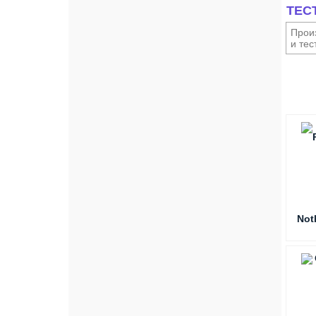
ТЕС
Произ
и тес
Not