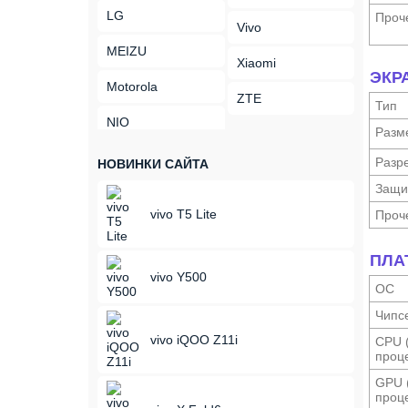
LG
Проч
Vivo
MEIZU
Xiaomi
ЭКР
Motorola
ZTE
Тип
NIO
Разм
Разр
НОВИНКИ САЙТА
Защи
vivo T5 Lite
Проч
ПЛА
vivo Y500
ОС
Чипс
vivo iQOO Z11i
CPU 
проце
GPU 
проце