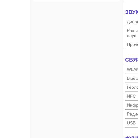
ЗВУ
Дина
Разъ
науш­
Проч
СВЯ
WLA
Bluet
Геоло
NFC
Инфр
Ради
USB