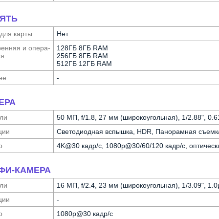
ЯТЬ
 для карты
Нет
ен­няя и опера­
128ГБ 8ГБ RAM
ая
256ГБ 8ГБ RAM
512ГБ 12ГБ RAM
ее
-
ЕРА
ли
50 МП, f/1.8, 27 мм (широкоугольная), 1/2.88", 0
ции
Светодиодная вспышка, HDR, Панорамная съемк
о
4K@30 кадр/с, 1080p@30/60/120 кадр/с, оптическ
ФИ-КАМЕРА
ли
16 МП, f/2.4, 23 мм (широкоугольная), 1/3.09", 1.
ции
-
о
1080p@30 кадр/с