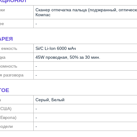
КЦИОНАЛ
ики
Сканер отпечатка пальца (подэкранный, оптическ
Компас
ее
-
АРЕЯ
 емкость
Si/C Li-Ion 6000 мАч
дка
45W проводная, 50% за 30 мин.
о­мность
-
я разговора
-
ГОЕ
а
Серый, Белый
(США)
-
(Европа)
-
модели
-