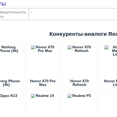
ТЫ
води­тельность
-
ты
Конкуренты-аналоги Re
hing Phone
Honor X70 Pro
Honor X70
Honor 
(4b)
Max
Refresh
Li