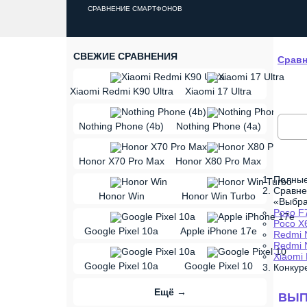
СРАВНЕНИЕ СМАРТФОНОВ
СВЕЖИЕ СРАВНЕНИЯ
Сравн
vs
Xiaomi Redmi K90 Ultra
Xiaomi 17 Ultra
vs
Nothing Phone (4b)
Nothing Phone (4a)
vs
Honor X70 Pro Max
Honor X80 Pro Max
Полные
vs
Сравне
Honor Win
Honor Win Turbo
«Выбра
Poco F7
vs
Poco X
Google Pixel 10a
Apple iPhone 17e
Redmi N
Redmi N
vs
Xiaomi 
Google Pixel 10a
Google Pixel 10
Конкур
Ещё →
ВЫП