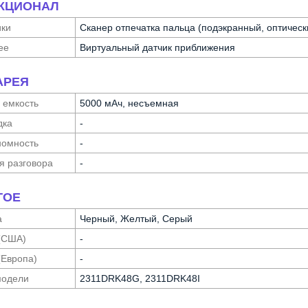
КЦИОНАЛ
ики
Сканер отпечатка пальца (подэкранный, оптическ
ее
Виртуальный датчик приближения
АРЕЯ
 емкость
5000 мАч, несъемная
дка
-
о­мность
-
я разговора
-
ГОЕ
а
Черный, Желтый, Серый
(США)
-
(Европа)
-
модели
2311DRK48G, 2311DRK48I