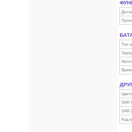
ФУН
Датч
Проч
БАТ
Тип и
Заря
Автон
Врем
ДРУ
Цвет
SAR 
SAR 
Код 