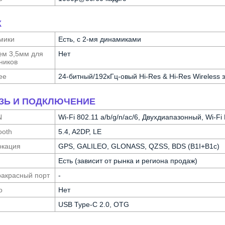
К
мики
Есть, с 2-мя динамиками
ем 3,5мм для
Нет
ников
ее
24-битный/192кГц-овый Hi-Res & Hi-Res Wireless з
ЗЬ И ПОДКЛЮЧЕНИЕ
N
Wi-Fi 802.11 a/b/g/n/ac/6, Двухдиапазонный, Wi-Fi 
ooth
5.4, A2DP, LE
ка­ция
GPS, GALILEO, GLONASS, QZSS, BDS (B1I+B1c)
Есть (зависит от рынка и региона продаж)
а­красный порт
-
о
Нет
USB Type-C 2.0, OTG