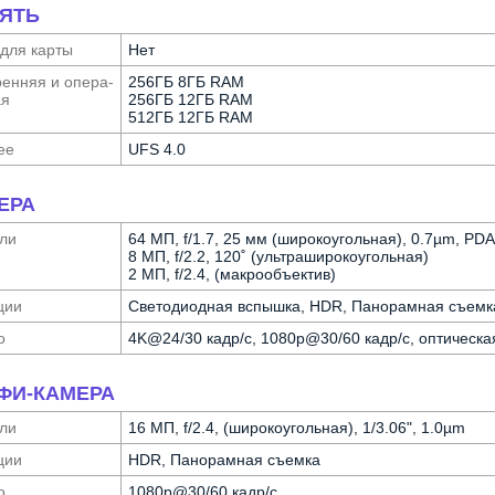
ЯТЬ
 для карты
Нет
ен­няя и опера­
256ГБ 8ГБ RAM
ая
256ГБ 12ГБ RAM
512ГБ 12ГБ RAM
ее
UFS 4.0
ЕРА
ли
64 МП, f/1.7, 25 мм (широкоугольная), 0.7µm, PDA
8 МП, f/2.2, 120˚ (ультра­широкоугольная)
2 МП, f/2.4, (макрообъектив)
ции
Светодиодная вспышка, HDR, Панорамная съемк
о
4K@24/30 кадр/с, 1080p@30/60 кадр/с, оптическа
ФИ-КАМЕРА
ли
16 МП, f/2.4, (широкоугольная), 1/3.06", 1.0µm
ции
HDR, Панорамная съемка
о
1080p@30/60 кадр/с