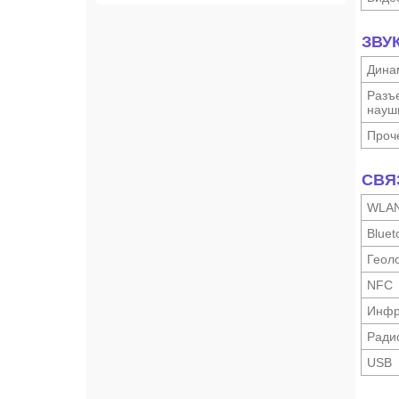
ЗВУ
Дина
Разъ
науш­
Проч
СВЯ
WLA
Bluet
Геоло
NFC
Инфр
Ради
USB