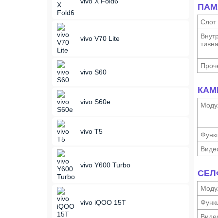
vivo X Fold6
ПАМ
Слот
Внутр
vivo V70 Lite
тивн
Проч
vivo S60
КАМ
vivo S60e
Моду
vivo T5
Функ­
Виде
vivo Y600 Turbo
СЕЛ
Моду
vivo iQOO 15T
Функ­
Виде