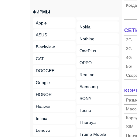
Когд
ФИРМЫ
Apple
Nokia
СЕТ
ASUS
Nothing
2G
Blackview
3G
OnePlus
4G
CAT
OPPO
5G
DOOGEE
Realme
Скор
Google
Samsung
КОР
HONOR
SONY
Разм
Huawei
Масс
Tecno
Корп
Infinix
Thuraya
SIM
Lenovo
Trump Mobile
Проч