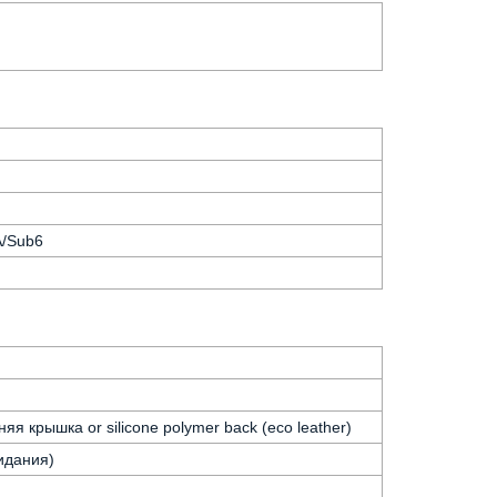
SA/Sub6
яя крышка or silicone polymer back (eco leather)
идания)