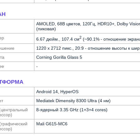
АН
AMOLED, 68B цветов, 120Гц, HDR10+, Dolby Vision,
(пиковая)
ер
2
6.67 дюйм., 107.4 см
(~90.1% - отношение экрана
е­шение
1220 x 2712 пикс., 20:9 - отношение высоты к шир
та
Corning Gorilla Glass 5
ее
-
ТФОРМА
Android 14, HyperOS
ет
Mediatek Dimensity 8300 Ultra (4 нм)
(централь­ный
8-ядерный 3.35 GHz (1+3+4 cores)
с­сор)
(графи­ческий
Mali G615-MC6
с­сор)