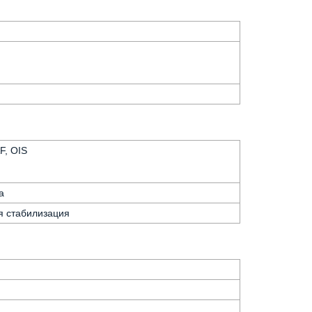
F, OIS
а
я стабилизация