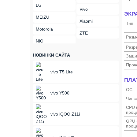
LG
Vivo
ЭКР
MEIZU
Xiaomi
Тип
Motorola
ZTE
Разм
NIO
Разр
НОВИНКИ САЙТА
Защи
Проч
vivo T5 Lite
ПЛА
ОС
vivo Y500
Чипс
CPU 
проце
vivo iQOO Z11i
GPU 
проце