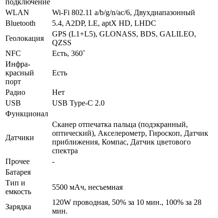
подключение
WLAN
Wi-Fi 802.11 a/b/g/n/ac/6, Двухдиапазонный
Bluetooth
5.4, A2DP, LE, aptX HD, LHDC
GPS (L1+L5), GLONASS, BDS, GALILEO,
Геолока­ция
QZSS
NFC
Есть, 360˚
Инфра­
красный
Есть
порт
Радио
Нет
USB
USB Type-C 2.0
Функционал
Сканер отпечатка пальца (подэкранный,
оптический), Акселерометр, Гироскоп, Датчик
Датчики
приближения, Компас, Датчик цветового
спектра
Прочее
-
Батарея
Тип и
5500 мАч, несъемная
емкость
120W проводная, 50% за 10 мин., 100% за 28
Зарядка
мин.