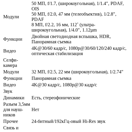
50 МП, f/1.7, (широкоугольная), 1/1.4", PDAF,
OIS
50 МП, f/2.0, 47 мм (телеобъектив), 1/2.8",
Модули
PDAF
8 МП, f/2.2, 16 мм, 112˚ (ультра­
широкоугольная), 1/4.0", 1.12µm
Двойная светодиодная вспышка, HDR,
Функ­ции
Панорамная съемка
4K@30/60 кадр/с, 1080p@30/60/120/240 кадр/с,
Видео
оптическая стабилизация
Селфи-
камера
Модули
32 МП, f/2.5, 22 мм (широкоугольная), 1/2.74"
Функ­ции
Панорамная съемка
Видео
4K@30 кадр/с, 1080p@30 кадр/с
Звук
Динамики
Есть, стереофонические
Разъем 3,5мм
для науш­
Нет
ников
Прочее
24-битный/192кГц-овый Hi-Res звук
Связь и