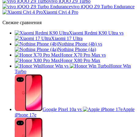
vivo iQOO Z9 Turbo
vivo iQOO Z9 Turbo Endurance
Xiaomi Civi 4 Pro
Свежие сравнения
Xiaomi Redmi K90 Ultra
vs
Xiaomi 17 Ultra
Nothing Phone (4b)
vs
Nothing Phone (4a)
Honor X70 Pro Max
vs
Honor X80 Pro Max
Honor Win
vs
Honor Win
Turbo
Google Pixel 10a
vs
Apple
iPhone 17e