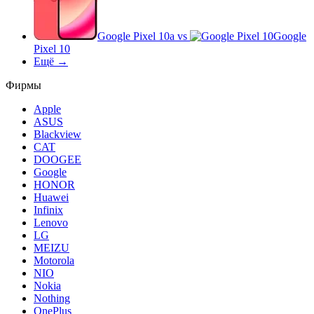
Google Pixel 10a
vs
Google
Pixel 10
Ещё →
Фирмы
Apple
ASUS
Blackview
CAT
DOOGEE
Google
HONOR
Huawei
Infinix
Lenovo
LG
MEIZU
Motorola
NIO
Nokia
Nothing
OnePlus