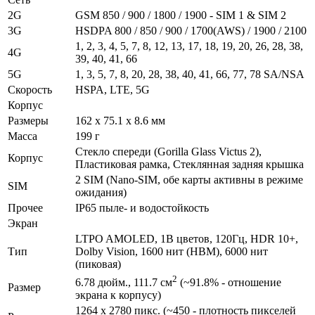
2G
GSM 850 / 900 / 1800 / 1900 - SIM 1 & SIM 2
3G
HSDPA 800 / 850 / 900 / 1700(AWS) / 1900 / 2100
1, 2, 3, 4, 5, 7, 8, 12, 13, 17, 18, 19, 20, 26, 28, 38,
4G
39, 40, 41, 66
5G
1, 3, 5, 7, 8, 20, 28, 38, 40, 41, 66, 77, 78 SA/NSA
Скорость
HSPA, LTE, 5G
Корпус
Размеры
162 x 75.1 x 8.6 мм
Масса
199 г
Стекло спереди (Gorilla Glass Victus 2),
Корпус
Пластиковая рамка, Стеклянная задняя крышка
2 SIM (Nano-SIM, обе карты активны в режиме
SIM
ожидания)
Прочее
IP65 пыле- и водостойкость
Экран
LTPO AMOLED, 1B цветов, 120Гц, HDR 10+,
Тип
Dolby Vision, 1600 нит (HBM), 6000 нит
(пиковая)
2
6.78 дюйм., 111.7 см
(~91.8% - отношение
Размер
экрана к корпусу)
1264 x 2780 пикс. (~450 - плотность пикселей