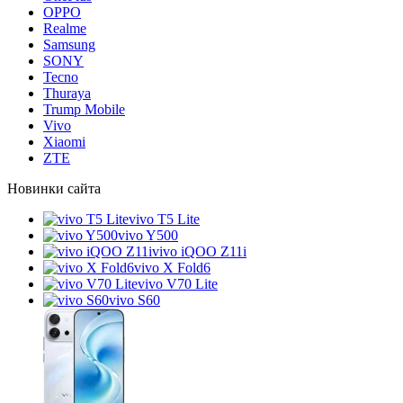
OPPO
Realme
Samsung
SONY
Tecno
Thuraya
Trump Mobile
Vivo
Xiaomi
ZTE
Новинки сайта
vivo T5 Lite
vivo Y500
vivo iQOO Z11i
vivo X Fold6
vivo V70 Lite
vivo S60