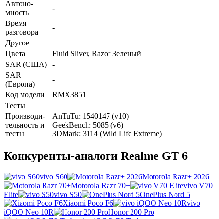
Автоно­
-
мность
Время
-
разговора
Другое
Цвета
Fluid Sliver, Razor Зеленый
SAR (США)
-
SAR
-
(Европа)
Код модели
RMX3851
Тесты
Производи­
AnTuTu: 1540147 (v10)
тельность и
GeekBench: 5085 (v6)
тесты
3DMark: 3114 (Wild Life Extreme)
Конкуренты-аналоги Realme GT 6
vivo S60
Motorola Razr+ 2026
Motorola Razr 70+
vivo V70
Elite
vivo S50
OnePlus Nord 5
Xiaomi Poco F6
vivo
iQOO Neo 10R
Honor 200 Pro