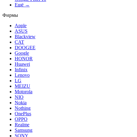
Ещё →
Фирмы
Apple
ASUS
Blackview
CAT
DOOGEE
Google
HONOR
Huawei
Infinix
Lenovo
LG
MEIZU
Motorola
NIO
Nokia
Nothing
OnePlus
OPPO
Realme
Samsung
SONY