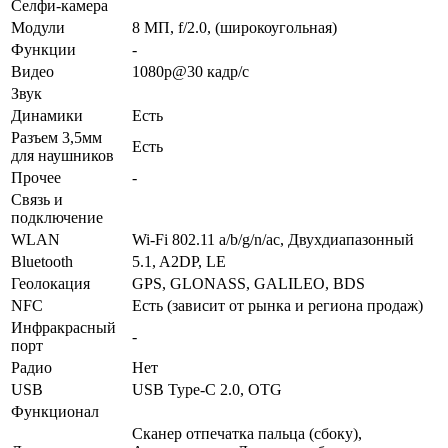
Селфи-камера
Модули
8 МП, f/2.0, (широкоугольная)
Функ­ции
-
Видео
1080p@30 кадр/с
Звук
Динамики
Есть
Разъем 3,5мм
Есть
для науш­ников
Прочее
-
Связь и
подключение
WLAN
Wi-Fi 802.11 a/b/g/n/ac, Двухдиапазонный
Bluetooth
5.1, A2DP, LE
Геолока­ция
GPS, GLONASS, GALILEO, BDS
NFC
Есть (зависит от рынка и региона продаж)
Инфра­красный
-
порт
Радио
Нет
USB
USB Type-C 2.0, OTG
Функционал
Сканер отпечатка пальца (сбоку),