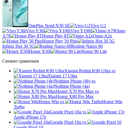
OnePlus Nord N30 SE
Vivo G2
Vivo Y36i
Vivo Y100i
Oppo
A79
Honor Play 8T
Oppo A2x
Honor Play 50 Plus
Infinix Hot 30 5G
Realme Narzo 60
Honor X50i
Honor 90 Lite
Свежие сравнения
Xiaomi Redmi K90 Ultra
vs
Xiaomi 17 Ultra
Nothing Phone (4b)
vs
Nothing Phone (4a)
Honor X70 Pro Max
vs
Honor X80 Pro Max
Honor Win
vs
Honor Win
Turbo
Google Pixel 10a
vs
Apple iPhone 17e
Google Pixel 10a
vs
Google Pixel 10