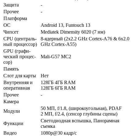
Защита
-
Прочее
-
Платформа
ОС
Android 13, Funtouch 13
Чипсет
Mediatek Dimensity 6020 (7 нм)
CPU (централь­
8-ядерный (2x2.2 GHz Cortex-A76 & 6x2.0
ный процес­сор)
GHz Cortex-A55)
GPU (графи­
ческий процес­
Mali-G57 MC2
сор)
Память
Слот для карты
Нет
Внутрен­няя и
128ГБ 4ГБ RAM
опера­тивная
128ГБ 6ГБ RAM
Прочее
-
Камера
50 МП, f/1.8, (широкоугольная), PDAF
Модули
2 МП, f/2.4, (сенсор глубины сцены)
Светодиодная вспышка, Панорамная
Функ­ции
съемка
Видео
1080p@30 кадр/с