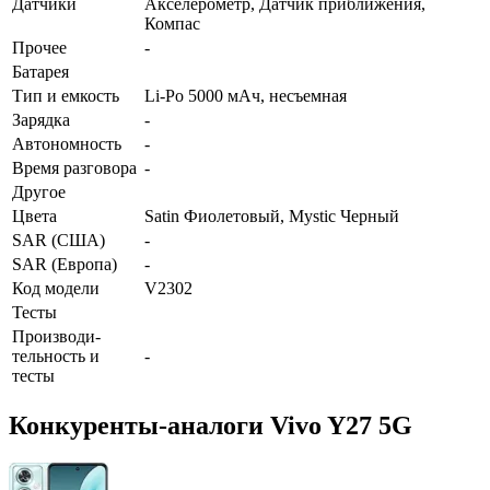
Датчики
Акселерометр, Датчик приближения,
Компас
Прочее
-
Батарея
Тип и емкость
Li-Po 5000 мАч, несъемная
Зарядка
-
Автоно­мность
-
Время разговора
-
Другое
Цвета
Satin Фиолетовый, Mystic Черный
SAR (США)
-
SAR (Европа)
-
Код модели
V2302
Тесты
Производи­
тельность и
-
тесты
Конкуренты-аналоги Vivo Y27 5G